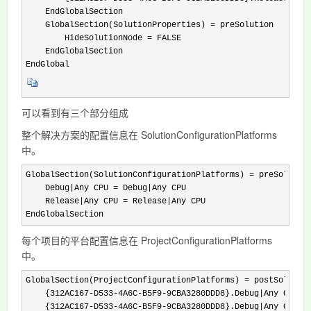
    EndGlobalSection

    GlobalSection(SolutionProperties) = preSolution

        HideSolutionNode = FALSE

    EndGlobalSection

EndGlobal
可以看到有三个部分组成
整个解决方案的配置信息在 SolutionConfigurationPlatforms
中。
GlobalSection(SolutionConfigurationPlatforms) = preSolution
    Debug|Any CPU = Debug|Any CPU

    Release|Any CPU = Release|Any CPU

EndGlobalSection
每个项目的平台配置信息在 ProjectConfigurationPlatforms
中。
GlobalSection(ProjectConfigurationPlatforms) = postSolution
    {312AC167-D533-4A6C-B5F9-9CBA3280DDD8}.Debug|Any CPU.Ac
    {312AC167-D533-4A6C-B5F9-9CBA3280DDD8}.Debug|Any CPU.Bu