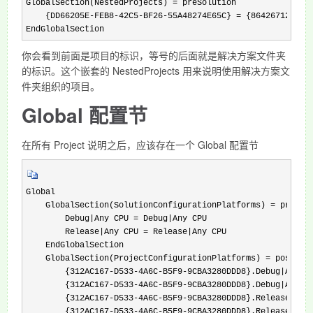
GlobalSection(NestedProjects) = preSolution

    {DD66205E-FEB8-42C5-BF26-55A48274E65C} = {86426712-B46D
EndGlobalSection
你会看到前面是项目的标识，等号的后面就是解决方案文件夹
的标识。这个嵌套的 NestedProjects 用来说明使用解决方案文
件夹组织的项目。
Global 配置节
在所有 Project 说明之后，应该存在一个 Global 配置节
Global

    GlobalSection(SolutionConfigurationPlatforms) = preSolu
        Debug|Any CPU = Debug|Any CPU

        Release|Any CPU = Release|Any CPU

    EndGlobalSection

    GlobalSection(ProjectConfigurationPlatforms) = postSolu
        {312AC167-D533-4A6C-B5F9-9CBA3280DDD8}.Debug|Any CP
        {312AC167-D533-4A6C-B5F9-9CBA3280DDD8}.Debug|Any CP
        {312AC167-D533-4A6C-B5F9-9CBA3280DDD8}.Release|Any 
        {312AC167-D533-4A6C-B5F9-9CBA3280DDD8}.Release|Any 