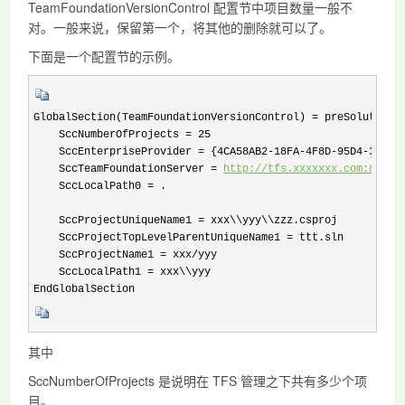
TeamFoundationVersionControl 配置节中项目数量一般不
对。一般来说，保留第一个，将其他的删除就可以了。
下面是一个配置节的示例。
GlobalSection(TeamFoundationVersionControl) = preSolution

    SccNumberOfProjects = 25

    SccEnterpriseProvider = {4CA58AB2-18FA-4F8D-95D4-32DDF2
    SccTeamFoundationServer = 
http://tfs.xxxxxxx.com:8080/
    SccLocalPath0 = .

    SccProjectUniqueName1 = xxx\\yyy\\zzz.csproj

    SccProjectTopLevelParentUniqueName1 = ttt.sln

    SccProjectName1 = xxx/yyy

    SccLocalPath1 = xxx\\yyy

EndGlobalSection
其中
SccNumberOfProjects 是说明在 TFS 管理之下共有多少个项
目。