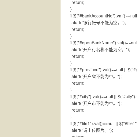
return;
}
if($("#bankAccountNo").val()==null 
alert("银行帐号不能为空。");
return;
}
if($("#openBankName").val()==null
alert("开户行名称不能为空。");
return;
}
if($("#province").val()==null || $("#
alert("开户省不能为空。");
return;
}
if($("#city").val()==null || $("#city").
alert("开户市不能为空。");
return;
}
if($("#file1").val()==null || $("#file1"
alert("请上传图片。");
return;