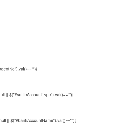
agentNo").val()==""){
ll || $("#settleAccountType").val()==""){
ll || $("#bankAccountName").val()==""){