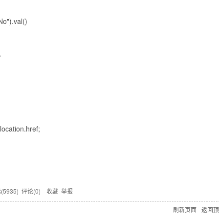
o").val()
,
ocation.href;
(
5935
) 评论(
0
)
收藏
举报
刷新页面
返回顶