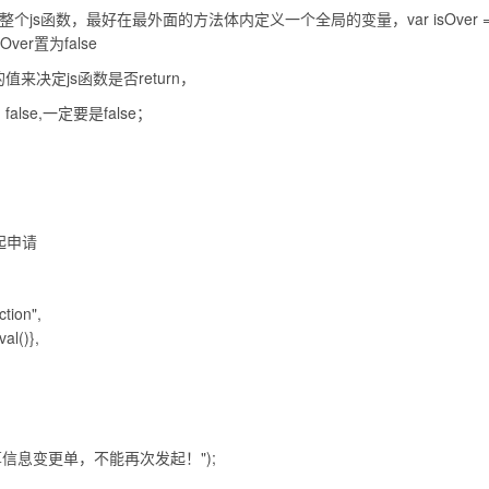
结束整个js函数，最好在最外面的方法体内定义一个全局的变量，var isOver 
ver置为false
的值来决定js函数是否return，
lse,一定要是false；
起申请
ion",
l()},
信息变更单，不能再次发起！");