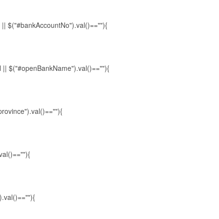
|| $("#bankAccountNo").val()==""){
 || $("#openBankName").val()==""){
province").val()==""){
val()==""){
).val()==""){