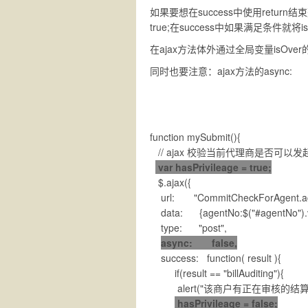
如果要想在success中使用return
true;在success中如果满足条件就将isO
在ajax方法体外通过全局变量isOver
同时也要注意：ajax方法的async: fa
function mySubmit(){
// ajax 校验当前代理商是否可以发
var hasPrivileage = true;
$.ajax({
url: "CommitCheckForAgent.act
data: {agentNo:$("#agentNo").va
type: "post",
async: false,
success: function( result ){
if(result == "billAuditing"){
alert("该商户有正在审核的结算
hasPrivileage = false;