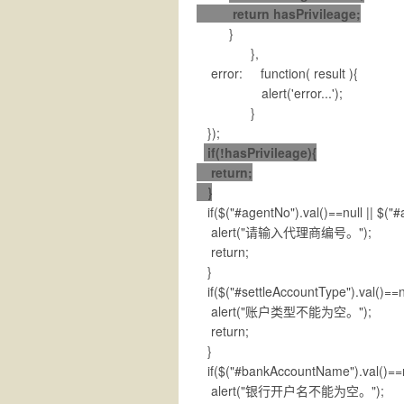
return hasPrivileage;
}
},
error: function( result ){
alert('error...');
}
});
if(!hasPrivileage){
return;
}
if($("#agentNo").val()==null || $("#
alert("请输入代理商编号。");
return;
}
if($("#settleAccountType").val()==nu
alert("账户类型不能为空。");
return;
}
if($("#bankAccountName").val()==nu
alert("银行开户名不能为空。");