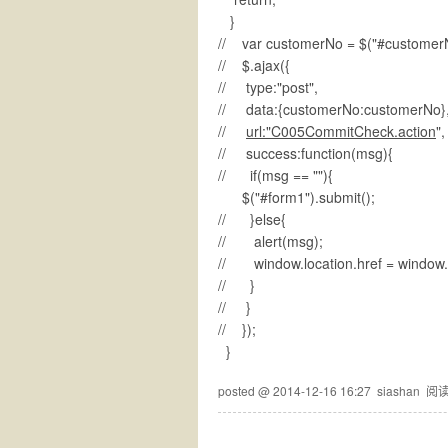
}
// var customerNo = $("#customerN
// $.ajax({
// type:"post",
// data:{customerNo:customerNo}
//
url:"C005CommitCheck.action
",
// success:function(msg){
// if(msg == ""){
$("#form1").submit();
// }else{
// alert(msg);
// window.location.href = window.l
// }
// }
// });
}
posted @
2014-12-16 16:27
siashan
阅读