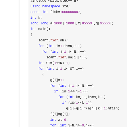
using
namespace
const
int
 fish=
1000000007
int
long
long
 a[
1000
][
1000
],f[
65550
],g[
65550
int
 main()

{

    scanf(
"
%d
"
,&
N);

for
 (
int
 i=
1
;i<=N;i++
)

for
 (
int
 j=
1
;j<=N;j++
)

        scanf(
"
%d
"
,&
a[i][j]);

int
 ST=(
1
<<N)-
1
;

for
 (
int
 i=
1
;i<=ST;i++
)

      {

          g[i]
=
1
;

for
 (
int
 j=
1
;j<=N;j++
)

if
 (i&(
1
<<(j-
1
)))

for
 (
int
 k=j+
1
;k<=N;k++
)

if
 (i&(
1
<<k-
1
))

                  g[i]
=g[i]*(a[j][k]+
1
)%
fish;

          f[i]
=
g[i];

int
 zt=
0
;

for
 (
int
 j=N;j>=
0
;j--
)
