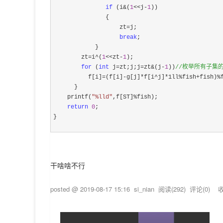
if
 (i&(
1
<<j-
1
))

               {

                   zt
=
j;

break
;

            }

        zt
=i^(
1
<<zt-
1
);

for
 (
int
 j=zt;j;j=zt&(j-
1
))
//
枚举所有子集的
          f[i]=(f[i]-g[j]*f[i^j]*1ll%fish+fish)%
      }

    printf(
"
%lld
"
,f[ST]%
fish);

return
0
;

}
干啥啥不行
posted @
2019-08-17 15:16
si_nian
阅读(
292
) 评论(
0
)