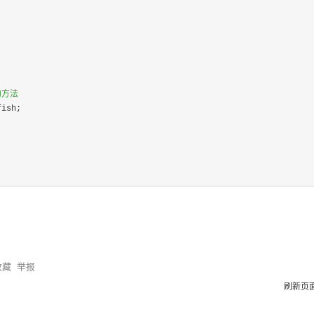
方法 
fish;

收藏
举报
刷新页