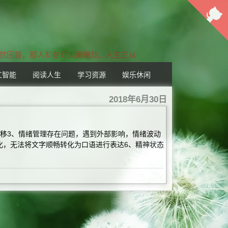
蓦然回首，那人却在灯火阑珊处。人生三从
工智能
阅读人生
学习资源
娱乐休闲
2018年6月30日
转移3、情绪管理存在问题，遇到外部影响，情绪波动
化，无法将文字顺畅转化为口语进行表达6、精神状态