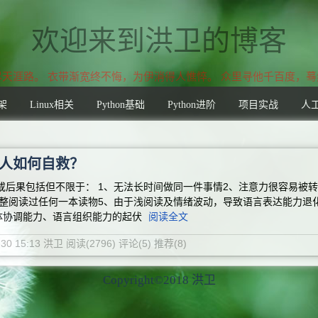
欢迎来到洪卫的博客
天涯路。 衣带渐宽终不悔，为伊消得人憔悴。 众里寻他千百度，
架
Linux相关
Python基础
Python进阶
项目实战
人
人如何自救？
或后果包括但不限于： 1、无法长时间做同一件事情2、注意力很容易被
完整阅读过任何一本读物5、由于浅阅读及情绪波动，导致语言表达能力退
体协调能力、语言组织能力的起伏
阅读全文
6-30 15:13 洪卫
阅读(2796)
评论(5)
推荐(8)
Copyright©2018 洪卫