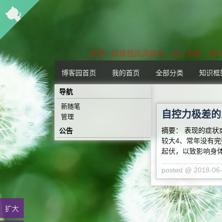
境界：昨夜西风凋碧树，独上高楼，望尽
博客园首页
我的首页
全部分类
知识框
导航
新随笔
自控力极差的
管理
摘要： 表现的症状
公告
较大4、常年没有
起伏，以致影响身
posted @ 2018-0
扩大