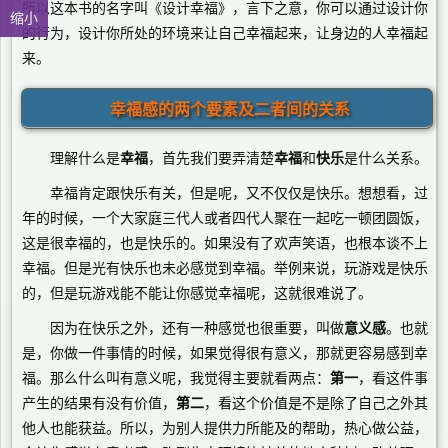
所以这本书的名字叫《设计幸福》，言下之意，你可以通过设计你
缩小
的行为，设计你所处的环境来让自己幸福起来，让身边的人幸福起
来。
幸福感的两个要素及二者间的关系
理解什么是
幸福
，首先我们要弄清楚
幸福
和
快乐
是什么关系。
幸福肯定跟快乐有关，但是呢，又不仅仅是快乐。想想看，过
年的时候，一个大家庭三代人或者四代人聚在一起吃一顿团圆饭，
这是很幸福的，也是快乐的。如果没有了欢声笑语，也根本谈不上
幸福。但是光有快乐也未必感觉到幸福。举例来说，玩游戏是快乐
的，但是玩游戏能不能让你感觉幸福呢，这就很难说了。
因为在快乐之外，还有一种感觉也很重要，叫做
意义感
。也就
是，你做一件事情的时候，如果觉得很有意义，那就更容易感到幸
福。那么什么叫有意义呢，我觉得主要就看两点：
第一
，看这件事
产生的结果有没有价值，
第二
，看这个价值是不是除了自己之外其
他人也能获益。所以，为别人提供力所能及的帮助，热心做公益，