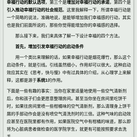
幸福行动的默认选项
，第三个是
增加对幸福行动的承诺
，第四个是
引入推动幸福行动的社会规范
。这里我解释一下，所谓幸福行动是
一个简略的说法，准确地说，是能够增加我们幸福感的行动，其实
也是我们前面所说的，那些你觉得能增加你的幸福感的选择。
那么接下来，我们来具体了解一下设计幸福的四个方法。
首先，增加引发幸福行动的启动条件
用一个类比来理解的话，如果幸福行动是烟花爆竹，那么这个
启动条件，就是引线。引线虽然细小，作用却可以很大。这种启动
效应其实在《思考，快与慢》中有过具体的介绍，从心理学上来解
释，这都是源于
系统1
的作用。
下面是一些有趣的事实：当你在家里适量地使用一些空气清新剂
后，你和孩子们会更愿意整理房间。甚至当你坐在房间里吃饼干
时，如果往房间里喷一些柑橘味的空气清新剂，那么清理身上饼干
屑的手部动作会是没有喷空气清洗剂时的三倍。这种气味的启动效
应甚至在医院里都有作用，如果医院空气中有柑橘的味道，那么即
将为心脏病患者做检查的医学院学生，就更有可能按照要求去洗
手。