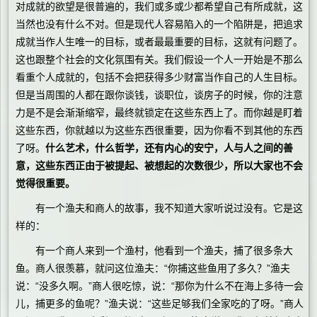
对成就的欲望是很普遍的，我们或多或少都希望自己有所成就，这
当然也没有什么不对。但是现代人容易陷入的一个陷阱是，把追求
成就当作人生唯一的目标，或者最最重要的目标，这就有问题了。
这也跟整个社会的文化氛围有关。我们假设一个人一开始是不那么
看重个人成就的，包括不会把获得多少财富当作自己的人生目标。
但是当周围的人都在跟你谈钱，谈职位，谈房子的时候，你的注意
力是不是会渐渐缩窄，最终就锁定在这些东西上了。而你越是盯着
这些东西，你就越以为这些东西很重要，因为你看不到其他的东西
了呀。
什么艺术，什么哲学，还有内心的安宁，人与人之间的善
意，这些东西正由于被提起、被想起的次数很少，所以大家也不会
觉得很重要。
有一个渔夫和商人的故事，我不知道大家听说过没有。它是这
样的：
有一个商人来到一个渔村，他看到一个渔夫，捕了很多条大
鱼。商人很羡慕，就问这位渔夫：“你捕这些鱼用了多久？”渔夫
说：“没多久啊。”商人很吃惊，说：“那你为什么不在海上多待一会
儿，捕更多的鱼呢？”渔夫说：“这些足够我们全家吃的了呀。”商人