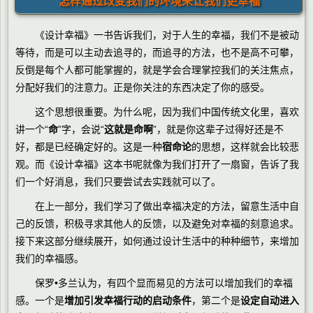
怎样通过改变我们的环境来让我们更幸福
《设计幸福》一书告诉我们，对于人生的幸福，我们不是被动
等待，而是可以主动去追寻的，而追寻的方法，也不是高不可攀，
反倒是每个人都可能掌握的，就是学会合理掌控我们的关注焦点，
分配好我们的注意力。正是你关注的东西决定了你的感受。
这个思想很重要。为什么呢，因为我们中国传统文化里，喜欢
讲一个“
命
”字，会说“
这就是命啊
”，就是你这辈子过得好还是不
好，都是已经确定好的。这是一种
宿命论
的思想，这样就会比较悲
观。而《设计幸福》这本书呢就像为我们打开了一扇窗，告诉了我
们一个好消息，我们只要尝试去实践就可以了。
在上一部分，我们学习了做出幸福决定的方法，留意生活中自
己的反馈，积极寻求其他人的反馈，以及避免对幸福的刻意追求。
接下来这部分继续展开，如何通过设计生活中的种种细节，来增加
我们的幸福感。
保罗•多兰认为，有四个显而易见的方法可以增加我们的幸福
感。一个是
增加引发幸福行动的启动条件
，第二个是
设定自动进入