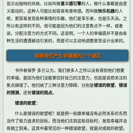
显示出独特的风格，比如叫做
意义感引擎
的人，做什么事都是由意
义驱动的，这种人可能比如容易有使命感。而叫做
快乐机器
的人
呢，更容易发现各种事情的乐趣，他们是享乐者，也是乐天派。之
所以有这样的不同，很可能是因为他们的注意焦点不一样，或者
说，分配注意力的方式不同。这说明，一个人的幸福感并不是由各
种生活的遭遇被动引发的，而是可以主动地调整甚至设计出来的。
阻碍我们产生幸福感的三个误区
书作者保罗·多兰认为，我们很多人之所以没有得到他们想要
的幸福，是因为他们没能掌控好自己的注意力，也就是说把关注的
焦点搞错了。他归纳了三种注意力障碍，分别是
错误的欲望
，
错误
的预测
，还有
错误的观点
。
错误的欲望：
什么是错误的欲望呢？就是把一些跟幸福没有必然关系的东西
当作了极力追求的目标，而当他们达到这些目标时，发现幸福并没
有随之到来。这其中最常见的一种错误欲望，就是对成就的欲望。