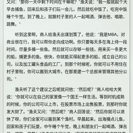
又问：“那你一天中剩下时间在干嘛呢？”渔夫说：“我一般就起个大
早去捕鱼，回来后和孩子们玩一会儿，然后就吃中饭了，吃完中饭
睡个午觉。到了晚上，就跟村子里的人一起喝酒、弹吉他、唱歌、
跳舞。”
听到这里啊，商人给渔夫出谋划策了，他说：“我是MBA，对
商业很在行，我可以帮你走向成功啊。你只要每天多在海上待一段
时间，尽量多捕一些鱼。然后就可以存够一些钱，用来买一条更大
的船，捕更多的鱼。很快，你就能买得起更多的船，成立自己的公
司，以及加工罐头食品的工厂。到那个时候呢，你就可以不用住在
村子里啦，你可以搬到大城市，在那里建一个总部来管理其他分公
司。”
渔夫听了这个建议之后呢就问他：“然后呢？”商人哈哈大笑
说：“你就可以在自己的家里像一个国王一样生活。等到时机成熟
的时候，你的公司可以上市，在股票市场上出售股票，到那时你就
发大财了。”渔夫又问：“然后呢？”商人回答说：“然后你就可以退
休了呀，你们全家可以搬到某个渔村。早晨起来，出海捕点儿鱼，
回家和孩子们玩耍，中午睡个午觉，晚上和朋友们一起喝酒、弹吉