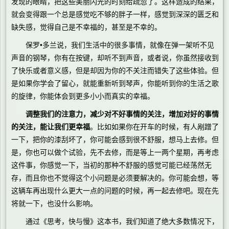
发现的眼睛，把这些美丽闪光的时刻给疏忽了。这样造成的结果，
就会变得跟一个总是感觉吃不够的胖子一样，感觉到深深的匮乏和
缺失感，觉得自己是不幸福的，甚至是不幸的。
保罗•多兰说，我们生活中的很多事情，就像在弹一架听不见
声音的钢琴，你有在按键，却听不到声音，或者说，你虽然接收到
了快乐或者意义感，但是却因为你的不关注而错失了这些体验。但
是如果你学会了留心，就能重新听到琴声，你能听到你的生活之歌
的旋律，你能体会到更多小小而真实的幸福。
调整我们的注意力，减少对不好事情的关注，增加对好的事情
的关注，能让我们更幸福
。比如如果你在开车的时候，有人剐蹭了
一下，把你的漆刮坏了，你可能会感到很不舒服，想马上去修。但
是，你也可以做个试验，先不去修，而是等上一两个星期，再考虑
这件事，你感觉一下，当初的那种不舒服的感觉可能已经荡然无
存，而且你也不觉得这个小问题是必须要解决的。你可能会想，等
这辆车再出现什么更大一点的问题的时候，再一起去修吧。现在先
将就一下，也没什么影响。
通过《思考，快与慢》这本书，我们知道了绝大多数情况下，