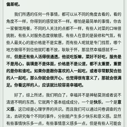
偏差呢。
我们所遇的任何一件事情，都可以从不同的角度去看的，看的
角度不一样，你得到的感受就不一样。哪怕是最简单的事情，你去
一家餐馆用餐，不同的人关注的点都不一样，有些人对菜的口味很
挑剔，有些人对服务态度很敏感，有些人在意的是装修和气氛，有
些人最关心的是价格是不是实惠，而有些人呢就是专门找茬，哪个
地方做得不到位他就盯着不放，耿耿于怀，那显然幸福感就不一
样。
但是还有些人活得很通透，他说吃饭嘛，菜好不好吃，服务是
不是用心，装璜是不是体面，价格是不是公道，都不太重要，重要
的是你和谁吃。如果你是跟你喜欢的人一起吃，或者非常默契合拍
的人一起吃，那么你就会很开心，也觉得很有意义了，那就会很满
足。你看这样的人，应该就比较容易幸福吧。
好了，综上所述，我们明白了，幸福并不是神秘莫测或者说不
清道不明的东西，它就两个基本组成成分，一个是
快乐
，一个是
意
义感
，这已经是心理学界的共识。而且我们可以通过问卷调查的方
法，去研究每个不同的事件，分别能产生多少快乐和意义感。显然
有些事情快乐多一点，有些事情意义感多一点，但是有些人可能会