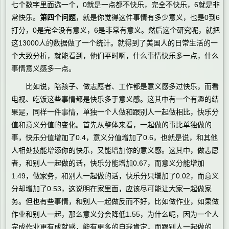
七个数字里面选一个，0就是一点都不快乐，完全不快乐，6就是非
常快乐。
第四个问题
，就是你觉得这件事情有多少意义，也是0到6
打分，0是完全没有意义，6是非常有意义。然后这个研究呢，就把
这13000人的数据做了一个统计。就得到了美国人的日常生活的一
个大致分析，就能看到，他们平时啊，什么事情快乐多一点，什么
事情意义感多一点。
比如说，陪孩子、做志愿者、工作都是意义感多过快乐，而看
电视、吃饭这些事情都是快乐多于意义感。这其中有一个有趣的结
果是，同样一件事情，单独一个人做和跟别人一起做相比，快乐分
值和意义分值的变化。首先从整体来看，一起做的事比单独做的
事，快乐分值增加了0.4，意义分值增加了0.6，也就是说，和其他
人相处技能增添你的快乐，又能增加你的意义感。这其中，做志愿
者，和别人一起做的话，快乐分能增加0.67，而意义分能增加
1.49，做家务，和别人一起做的话，快乐分只增加了0.02，而意义
分却增加了0.53，这说明在家里面，应该尽可能让大家一起做家
务。但也有些事情，和别人一起做反而不好，比如做作业，如果做
作业和别人一起，那么意义分会降低1.55，为什么呢，因为一个人
完成作业更有成就感，能有更多的自我肯定，而跟别人一起做的