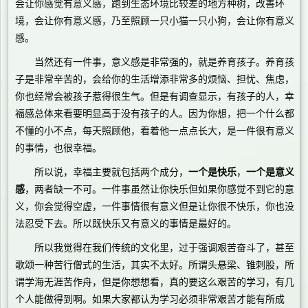
会让你感觉有意义感，跑到生态环境比较差的地方种树，改善环
境，会让你有意义感，乃至照顾一只小猫一只小狗，会让你有意义
感。
当然还有一件事，意义感是非常强的，就是养育孩子。养育孩
子是非常辛苦的，会给你的生活增添非常多的烦恼、担忧、焦虑，
你也经常会被孩子惹得很生气。但是有调查显示，有孩子的人，幸
福感总体来看要明显高于没有孩子的人。因为你想，把一个什么都
不懂的小不点，每天照顾他，看着他一点点长大，是一件很有意义
的事情，也很幸福。
所以说，幸福主要就包括两个成分，
一个是快乐
，
一个是意义
感
，两者缺一不可。一件事虽然让你快乐但如果你感觉不到它的意
义，你会觉得空虚，一件事情很有意义但是让你很不快乐，你也没
法忍受下去。所以既快乐又有意义的事情是最好的。
所以我觉得在我们传统的文化里，过于强调艰苦奋斗了，甚至
歌颂一种苦行僧式的生活，其实不太好。所谓头悬梁、锥刺股，所
谓学海无涯苦作舟，但是你想想看，真的要这么艰苦的学习，有几
个人能做得到啊。如果大家都认为学习必须非常艰苦才能有所成