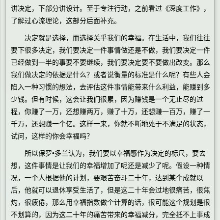
讲决定，下部分讲设计。至于专注行动，之前看过《深度工作》，
了解过心流理论，这部分后面补充。
决定就是选择，而选择关乎我们的幸福。在生活中，我们往往
要下很多决定，我们要决定一件事情做还是不做，我们要决定一件
已经做到一半的事要不要继续，我们要决定要不要做出改变。那么
我们做决定的依据是什么？或者说衡量的标准是什么呢？有些人会
陷入一种习惯的想法，去评估这件事情能带来什么利益，能赚到多
少钱。但有时候，这会让我们很累，因为赚钱是一个无止尽的过
程，你赚了一万，还想赚两万，赚了十万，还想赚一百万，赚了一
千万，还想赚一个亿。这样一来，你就不断地处于不满足的状态，
试问，这样的你会幸福吗？
所以保罗•多兰认为，我们要以幸福感作为决定的标尺，要去
想，这件事情是让我们的幸福增加了呢还是减少了呢。假设一种情
况，一个人根据他的计划，要艰苦奋斗二十年，达到某个成就以
后，他就可以退休享受生活了，但是这二十年会过地很痛苦，很焦
灼，很疲倦，那么用幸福指数做个计算的话，很可能这个规划是很
不划算的，因为这二十年的痛苦带来的幸福减分，完全抵不上事成