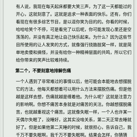
有人说，我现在每天起床都要大笑三声，为了这一天都能过的
开心，这就刻意了。这就是追求一种表面的快乐。还有，你们
看现在有很多综艺节目，是以逗你笑为目的的。你看的时候，
哈哈哈笑个不停，可是看完了以后呢，你可能发现心里还是空
荡荡的，并没有真正地让自己快乐起来。为什么？因为这些节
目所使用的让人发笑的方式，就像强行挠胳肢窝一样，就是简
单地卖傻和搞怪，并没有给你一种精神层面的共鸣，所以它们
给你带来的笑声比较难持续。
第二个，不要刻意地排解伤痛
一个人遇到了非常难过的事情以后，他可能会本能地去想摆脱
它的方法，他每天都想着可以用什么方法来摆脱伤痛。但是他
越是这样去想，伤痛就越是缠着他。为什么呢？这就是注意力
的影响啊。你想不痛苦本身就是对痛苦的关注。你越想摆脱痛
苦，也就越重视这个痛苦。这就像失眠一样，一个人也许某一
天偶尔失眠了，没睡好，这其实没啥关系，第二天正常去睡就
好了。但是如果他第二天睡的时候，就很担心，告诉自己，我
千万不要失眠啊，我千万不要失眠啊。结果会怎样，你猜猜