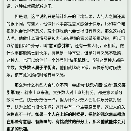
话，这种成就感就减少了。
但是呢，这里说的只是统计出来的平均结果，人与人之间还真
的很不同。有些人，他做什么事都是意义感强于快乐，比如看个电
视他也会觉得有意义，玩个游戏他也会觉得很有意义，那么这样的
人呢，他做什么事情都是被内心的超强的意义感所推动的，所以可
以给他们起个外号，叫“
意义感引擎
”，还有一些人呢，正相反，做
什么事都能感觉到快乐，感觉是一种享受，但是对意义感不敏感，
这种人，也可以给他们一个外号叫“
快乐机器
”。当然这两种人都是
少数，
大多数人属于平衡者
，他们就比较正常，该快乐的时候快
乐，该有意义感的时候有意义感。
那么为什么有些人会与众不同，会成为“
快乐机器
”或者“
意义感
引擎
”呢？就拿上班来说，大多数人对上班的打分，都是意义感分
数高一点，快乐分数低一点，但为什么少数人会把快乐分数打很
高，认为上班也很快乐呢？这其中有一个主要原因是，这些人的
关
注焦点
不一样。
如果一个人在上班的时候是，把他的观众焦点都放
在那些有意思、有趣味的、有挑战性的部分上，那么他就能体会到
更多的乐趣。