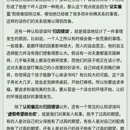
形成了他是个坏人这样一种观点，那么这个观点就会因为“
证实偏
见
”而很难扭转过来，哪怕他已经做了很多弥补你俩关系的事情，
这样的话你们的关系就难以得到改善。
还有一种认知谬误叫“
归因错误
”，就是错误地估计了一件事情
发生的原因，比如说，一个人之所以有时候会做一些荒唐的事情，
一些错事，是跟环境的因素影响很大，而人的自由意志，他的自主
选择能力并没有我们想象得那么大。假设有一对夫妻都喜欢搓麻
将，几乎每天晚上都呆在麻将馆里，而他们的孩子呢正在读小学。
这对夫妻总是叮嘱自己的小孩要好好读书，自己却成天到晚打麻
将，你觉得这个孩子能静下心来读书吗？有比较大的可能，这个孩
子再长大几岁，就会走到麻将桌前，开始打麻将。所以你要追求幸
福，要追求和谐完美的生活，要从营造一个适合的环境开始，让好
的环境促成好的事情发生。
除了
认知偏见
和
归因错误
以外，还有一个常见的认知谬误叫
“
虚假希望综合症
”，就是我们对某些人和事，抱予了过高的期望。
有的人是对自己的父母抱有了过高的期望，有些人是对自己的配偶
抱有了过高的期望，还有人是对自己的孩子抱有了过高的期望，期