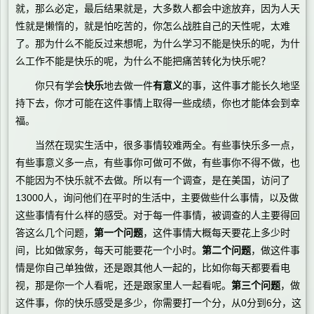
就，那么必定，最后结果就是，大多数人都会中途放弃，因为人天
性就是懒惰的，就是怕吃苦的，你怎么战胜自己的天性呢，太难
了。那为什么不能反过来想呢，为什么学习不能是快乐的呢，为什
么工作不能是快乐的呢，为什么不能把痛苦转化为快乐呢？
你只有学会
快乐
地去做一件
有意义
的事，这件事才能长久地坚
持下去，你才可能在这件事情上取得一些成绩，你也才能体会到幸
福。
当然在现实生活中，很多事情较难两全。有些事快乐多一点，
有些事意义多一点，有些事你可做可不做，有些事你不得不做，也
不能因为不快乐就不去做。所以有一个调查，是在美国，访问了
13000人，询问他们在平时的生活中，主要做些什么事情，以及做
这些事情有什么样的感受。对于每一件事情，被调查的人主要得回
答这么几个问题，
第一个问题
，这件事情大概每天要花上多少时
间，比如做家务，每天可能要花一个小时。
第二个问题
，做这件事
情是你自己单独做，还是跟其他人一起的，比如你每天都要看电
视，那是你一个人看呢，还是跟家里人一起看呢。
第三个问题
，做
这件事，你的快乐感受是多少，你需要打一个分，从0分到6分，这