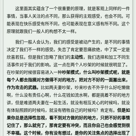
这里面其实蕴含了一个很重要的原理，就是客观上同样的一件
事情，当事人关注的点不同，那么获得的主观感受，也会不同。可
能表现在快乐感受有所不同，也可能表现在意义感有所不同。这个
原理就跟我们一般人的构想不太一样。
我们一般人会认为，我们的感受是被动产生的，是不同的事情
决定了我们不一样的感受。失恋了肯定要悲痛欲绝，中了奖一定是
欣喜若狂。但是我们忽略了我们的
主动性
，我们选择和加工不同生
活事件对于我们的影响。这一点在两个人吵架的时候就很明显了。
在吵架的时候很容易进入一种
吵架模式，什么叫吵架模式呢，就是
每个人都去指摘对方做得不对的地方，把对方不好的一面搬出来，
作为攻击的武器。
比如两夫妻吵架，吵来吵去不外乎什么好吃懒做
啊，什么没有责任心啊，什么花钱如流水啊，都是挑着不好的地方
讲，但是难道两夫妻在一起生活，就没有相互关心的时候吗，就没
有体贴照顾的时候吗，就没有牺牲自己的时候吗？肯定有。
但是如
果你总是选择性忽视，看不到对方做的好的地方，只把不好的事情
记住了，那么就完了，那肯定要有冲突，而且你自己也会感觉到很
不幸福。这个时候，你有没有想过，是你的关注焦点的选择出现了