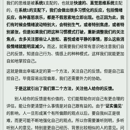
我们的思维是被
系统1
支配的，也就是
快速的、直觉思维系统
支配
的，在
系统1的支配下，我们会做出很多习惯化的反应，包括情绪
反应，各种喜怒哀乐，都是不假思索地立即出现。也正因为此，我
们有时候会情绪波动特别大，会特别生气，或者特别焦虑，或者特
别紧张，但是如果我们把这种习惯模式打破，重新调整我们的关注
焦点，去多关注那些让人放松、喜悦或者平静的事情，那么这些消
极情绪就能明显减少。
而这，就需要我们经常有意识地注意我们自
己的反馈，知道自己行为、情感上的种种模式，这样我们就能更加
自如地掌控自己。
这就是做出幸福决定的第一个方法，关注自己的反馈。但是自己监
控自己，毕竟容易出现偏差，我们还需要外力的协助。
于是这就引出了我们第二个方法，关注他人给你的反馈。
别人给你的反馈是有价值的，它们能帮助你对自己有更合理的
评估，能让你更清楚什么事情是对自己跟有益的。由于“
证实偏见
”
的影响，人一旦形成某个有所偏颇的观点以后，要自我纠正是很
难，而更可能不断地强化自己的观点。所以你需要兼听则明，多听
听别人的意见，特别是更自己经历、背景比较相似的人的意见。问