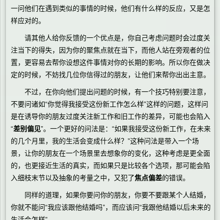
一问他们在遇到类似的事情的时候，他们有什么样的反应，又是怎
样应对的。
请其他人给你反馈的一个优点是，你自己考虑问题时会过度关
注当下的得失，因为你的聚焦点就在当下，而他人站在旁观者的位
置，更容易去帮你设想这件事情对你的长期的影响。所以你在做决
定的时候，不妨找几位你信得过的朋友，让他们来帮你出出主意。
不过，在你向他们提出问题的时候，有一个技巧特别要注意，
不要问诸如“你觉得我接受这份新工作怎么样”这样的问题，这样问
是在诱导你的朋友过度关注新工作和旧工作的差异，可能也会陷入
“
差别偏见
”。一个更好的问法是：“如果我接受这份新工作，在未来
的几个月里，我的生活会变成什么样？”这种问法是带入一个场
景，让你的朋友在一个场景里去想象你的变化，这种考虑是更全面
的，也更接近生活的真实，而如果只是比较各个选项，那可能会陷
入细枝末节以及抽象的考量之中，又犯了
焦点偏差
的错误。
同样的道理，如果你要问你的朋友，你要不要跟某个人结婚，
你就不能问“我应该跟他结婚吗”，而应该问“我跟他结婚以后未来的
生活会怎样”。