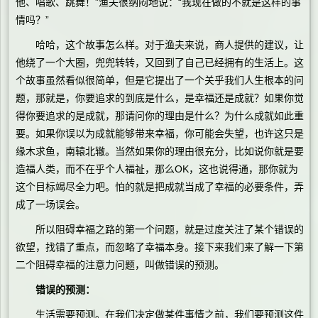
他、唱歌、跳舞！”渔夫很纳闷地说：“我现在做的不就是这样的事
情吗？”
哈哈，这个故事怎么样。对于渔夫来说，商人提供的建议，让
他绕了一个大圈，兜兜转转，又回到了自己已经拥有的生活上。这
个故事虽然看似很简单，但是它提出了一个关乎我们人生根本的问
题，那就是，你要追求的到底是什么，是幸福还是成就？如果你觉
得你要追求的是成就，那请问你的理由是什么？为什么成就如此重
要。如果你误以为成就能够带来幸福，你可能会失望，也许这只是
缘木求鱼，南辕北辙。当然如果你的理由很充分，比如说你就是要
造福人类，而不在乎个人福祉，那么OK，这也说得通，那你就为
这个目标竭尽全力吧。怕的就是把成就当成了幸福的必要条件，弄
成了一场误会。
所以阻碍幸福之路的第一个问题，就是过度关注了某个错误的
欲望，找错了重点，而忽略了幸福本身。接下来我们来了解一下第
二个阻碍幸福的注意力问题，叫做错误的预测。
错误的预测：
生活需要预测。在我们决定做某件事情之前，我们要预测这件