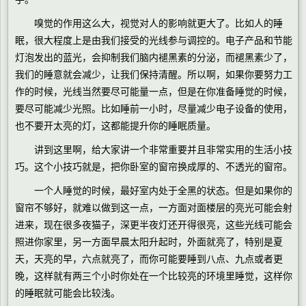
嗅觉的作用这么大，视觉对人的影响就更大了。比如人的睡
眠，很大程度上是由我们接受的光线参与调控的。电子产品和节能
灯泡发出的蓝光，会抑制我们脑内褪黑素的分泌，而褪黑素少了，
我们的睡意就会减少，让我们保持清醒。所以啊，如果你要努力工
作的时候，光线当然要尽可能量一点，但是在你准备睡觉的时候，
要尽可能减少光照。比如睡前一小时，尽量减少电子设备的使用，
也不要开太亮的灯，这都能提升你的睡眠质量。
讲到这里啊，给大家讲一个非常重要并且非常实用的生活小技
巧。这个小技巧就是，把你卧室的窗帘换成厚的、不透光的窗帘。
一个人睡觉的时候，最好室内处于全黑的状态。但是如果你的
窗帘不够好，就难以做到这一点，一方面对面楼层的亮光可能会射
进来，现在很多夜猫子，深更半夜灯还开得很亮，这些光线可能会
照进你家里，另一方面早晨太阳升起时，外面就亮了，特别是夏
天，天亮的早，六点就亮了，而你可能要睡到八点、九点或者更
晚，这样就有两三个小时你处在一个比较亮的环境里睡觉，这样你
的睡眠就可能会比较浅。