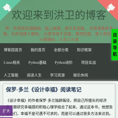
欢迎来到洪卫的博客
：昨夜西风凋碧树，独上高楼，望尽天涯路。 衣带渐宽终不悔，
为伊消得人憔悴。 众里寻他千百度，蓦然回首，那人却在灯火阑
目
珊处。人生三从境界
录
导
博客园首页
我的首页
全部分类
知识框架
航
Linux相关
Python基础
Python进阶
项目实战
人工智能
阅读人生
学习资源
娱乐休闲
保罗·多兰《设计幸福》阅读笔记
《设计幸福》的作者保罗·多兰独辟蹊径，把自己所擅长的经济
学，跟研究幸福感的积极心理学结合了起来，通过这本书，他想告
扩大
诉我们，幸福不是可遇不可求的，而是可以通过很多方法来达到。