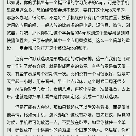
比如说，你的手机里有一个挺不错的学习英语的App，可是你手机
里应用这么多，恐怕经常都会想不起来，要打开这个App来学习。
那怎么办呢，很简单，不是每个手机底部都有几个快捷位置，放最
常用的应用的吗，一般人放的比较多的是电话、短信息、微信、浏
览器，对吧，那么你就把这个学英语的App放到这个最容易见到的
快捷位置去，把原来放的其中一个应用替换掉。这么一个简单的重
设，一定会增加你打开这个英语App的频率。
还有一种默认选项是形成固定的时间安排，这一点我们在《深
度工作》了就有介绍，就是形成固定的节奏。有些节奏是每天做一
次，有些节奏是每个星期做一次。比如说有一个习惯很好，就是每
天早起一小时，用来看书。早上七点起床，这个时候四周还很安
静，然后你就专心看书，看到八点，再吃个早饭，准备准备，去上
班。也就是你把早上看书这件事固定化，变成一个默认选项。
但是可能有人会说，那如果我起床了以后没有看书，而是做其
他事情，比如玩手机，怎么办呢？这也有办法，首先建议，睡觉的
时候，手机尽可能放远一点，不要放在卧室，如果你就住一个单
间，建议放在一个远离你的角落里一个固定的地方。然后呢，你可