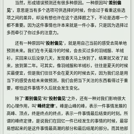
当然，形成错误预测还有很多种原因。一种原因叫“
差别偏
见
”，意思是当有多个选项可供选择的时候，你会过于看重这些选
项之间的差异，却没有想也许在这个选择题之下，不论是选哪一个
都不重要。因为这件事情也许本来就是一件小事，只是因为选择过
多而牵引了你过多的注意力。
还有一种原因叫“
投射偏见
”，就是用自己当前的感受去简单地
预测未来。我们在冬天最冷的时候，会去买过多的羽绒服、羊绒
衫，买回来以后没穿几天，发现春天马上快到了，结果就又收了起
来，放到第二年。可其实，像羽绒服和羊绒衫，往往是夏天的时候
买最便宜，但是我们往往不会在夏天的时候去买，因为我们总是用
当下的感受去给未来做预测，我们会把当下关注的东西看得过于重
要，哪怕这件事情不久后就会发生变化。
除了“
差别偏见
”和“
投射偏见
”之外，还有一种对我们影响很大
的心理作用，叫“
峰终定律
”。峰是山峰的峰，表示一件事情发展的
高峰、顶点，终是终点的终点，表示一件事情最后结束的时刻。所
谓的峰终定律，是说我们在回忆一件已经发生的事情的时候，最容
易想起来的是这件事情最高潮的部分和最后结尾的部分。而其他部