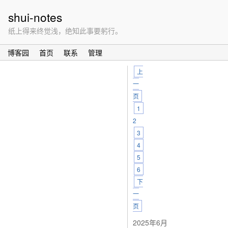
shui-notes
纸上得来终觉浅，绝知此事要躬行。
博客园
首页
联系
管理
上
一
页
1
2
3
4
5
6
下
一
页
2025年6月