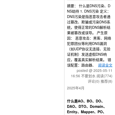
摘要： 什么是DNS污染、D
NS劫持 1. DNS污染 定义：
DNS污染是指恶意攻击者通
过篡改、欺骗或污染DNS系
统，使得正常的DNS解析结
果被篡改或误导。 产生原
因： 恶意攻击：黑客、网络
犯罪团伙等利用DNS漏洞
（如UDP协议无连接、无验
证机制）发送虚假DNS响
应，覆盖真实解析结果。 错
误配置：路由器、
阅读全文
posted @ 2025-05-11
16:56 不要划水
阅读(774)
评论(0)
推荐(8)
2025年4月
什么是AO、BO、DO、
DAO、DTO、Domain、
Entity、Mapper、PO、