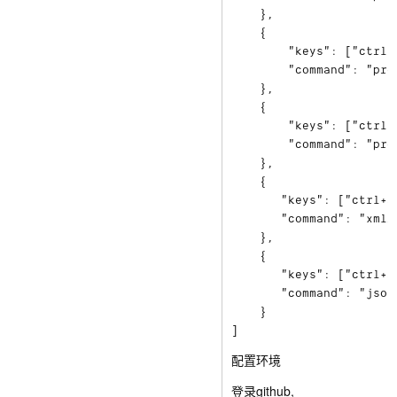
    },

    {

        "keys": ["ctrl+a
        "command": "pret
    },

    {

        "keys": ["ctrl+a
        "command": "pret
    },  

    {

       "keys": ["ctrl+al
       "command": "xml2j
    },

    {

       "keys": ["ctrl+al
       "command": "json2
    }

配置环境
登录github,