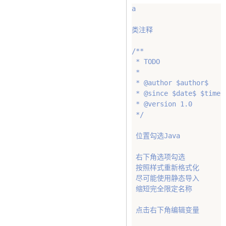
a

类注释

/**

 * TODO

 * 

 * @author $author$

 * @since $date$ $time$

 * @version 1.0

 */

 位置勾选Java

 右下角选项勾选

 按照样式重新格式化

 尽可能使用静态导入

 缩短完全限定名称

 点击右下角编辑变量
