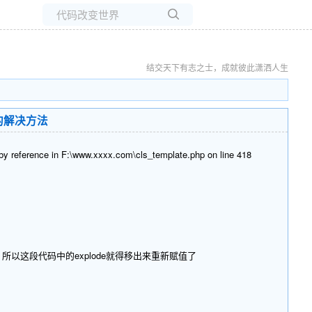
所有博客
当前博客
结交天下有志之士，成就彼此潇洒人生
e in的解决方法
ence in F:\www.xxxx.com\cls_template.php on line 418
所以这段代码中的explode就得移出来重新赋值了