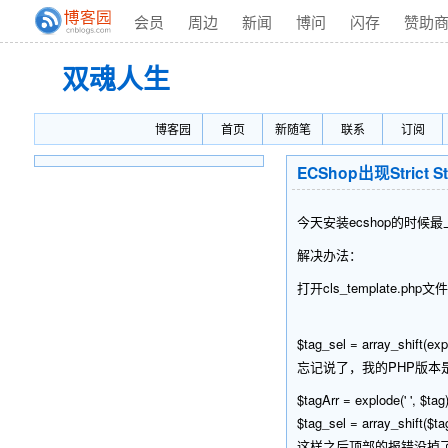
会员
周边
新闻
博问
闪存
赞助
双魂人生
博客园
首页
新随笔
联系
订阅
ECShop出现Strict St
今天安装ecshop的时候最上面出现了一个
解决办法：
打开cls_template.p
$tag_sel = array_shift(explo
忘记说了，我的PHP版本是
$tagArr = explode(' ', $tag)
$tag_sel = array_shift($ta
这样之后顶部的报错没掉了