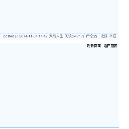
posted @
2014-11-04 14:42
双魂人生
阅读(
64717
) 评论(
2
)
收藏
举报
刷新页面
返回顶部