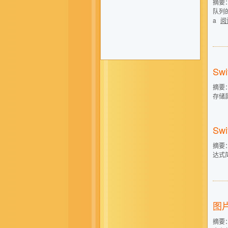
摘要
队列的
a
阅
Swi
摘要：
存储属
Swi
摘要： 
达式
图
摘要：