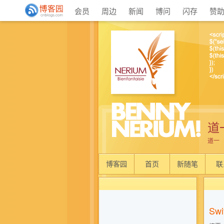
会员
周边
新闻
博问
闪存
赞
道
道一
博客园
首页
新随笔
联
Swi