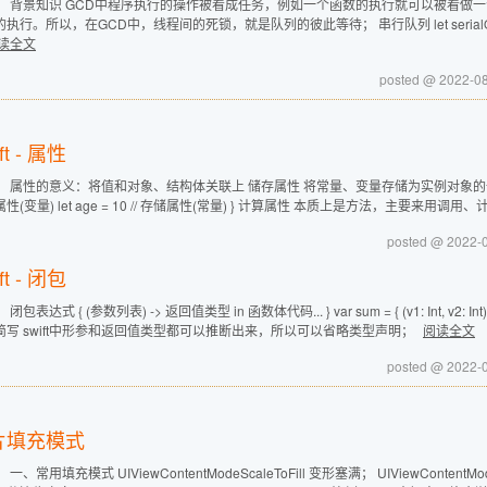
： 背景知识 GCD中程序执行的操作被看成任务，例如一个函数的执行就可以被看做一
执行。所以，在GCD中，线程间的死锁，就是队列的彼此等待； 串行队列 let serialQueue = Disp
读全文
posted @ 2022-0
ft - 属性
 属性的意义：将值和对象、结构体关联上 储存属性 将常量、变量存储为实例对象的一部分 struct Pers
性(变量) let age = 10 // 存储属性(常量) } 计算属性 本质上是方法，主要来用调用、
posted @ 2022-
ft - 闭包
闭包表达式 { (参数列表) -> 返回值类型 in 函数体代码... } var sum = { (v1: Int, v2: Int) -> I
简写 swift中形参和返回值类型都可以推断出来，所以可以省略类型声明；
阅读全文
posted @ 2022-
片填充模式
 一、常用填充模式 UIViewContentModeScaleToFill 变形塞满； UIViewContent