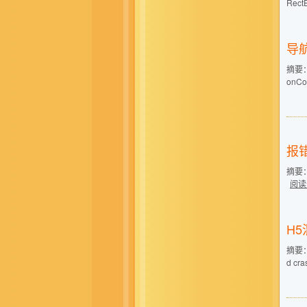
Rec
导
摘要：
onCo
报错D
摘要：
阅读
H
摘要： 1
d cra