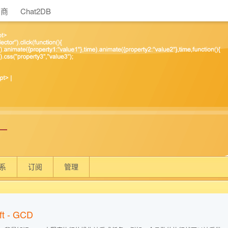
助商
Chat2DB
一
系
订阅
管理
ft - GCD