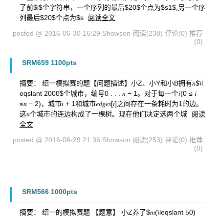
了前$i$个字符串，一个序列的最后$20$个点为$s1$,另一个序
列最后$20$个点为$s
阅读全文
posted @ 2016-06-30 16:29 Showson
阅读(238)
评论(0)
推荐
(0)
SRM659 1100pts
摘要： 绍一模拟赛的题【问题描述】小Z、小Y和小B拥有𝑛$\l
eqslant 2000$个城市，编号0 . . . 𝑛 − 1。对于每一个𝑖(0 ≤ 𝑖
≤𝑛 − 2)，城市𝑖 + 1和城市𝑒𝑑𝑔𝑒𝑠[𝑖]之间存在一条耗时为1的边。
这𝑛个城市的连边构成了一棵树。现在他们决定选两个城
阅读
全文
posted @ 2016-06-29 21:36 Showson
阅读(253)
评论(0)
推荐
(0)
SRM566 1000pts
摘要： 绍一的模拟赛题 【题意】 小Z养了$𝑚(\leqslant 50)