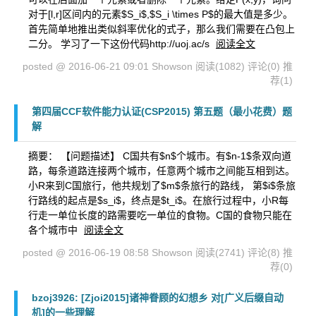
对于[l,r]区间内的元素$S_i$,$S_i \times P$的最大值是多少。
首先简单地推出类似斜率优化的式子，那么我们需要在凸包上
二分。 学习了一下这份代码http://uoj.ac/s
阅读全文
posted @ 2016-06-21 09:01 Showson
阅读(1082)
评论(0)
推
荐(1)
第四届CCF软件能力认证(CSP2015) 第五题（最小花费）题
解
摘要： 【问题描述】 C国共有$n$个城市。有$n-1$条双向道
路，每条道路连接两个城市，任意两个城市之间能互相到达。
小R来到C国旅行，他共规划了$m$条旅行的路线， 第$i$条旅
行路线的起点是$s_i$，终点是$t_i$。在旅行过程中，小R每
行走一单位长度的路需要吃一单位的食物。C国的食物只能在
各个城市中
阅读全文
posted @ 2016-06-19 08:58 Showson
阅读(2741)
评论(8)
推
荐(0)
bzoj3926: [Zjoi2015]诸神眷顾的幻想乡 对[广义后缀自动
机]的一些理解