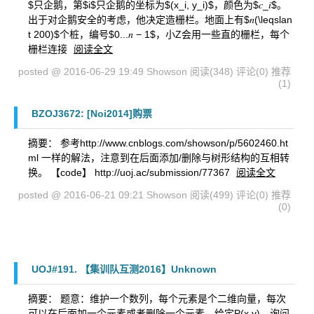
$只企鹅，第$i$只企鹅的坐标为$(x_i, y_i)$，颜色为$𝑐_𝑖$。
出于对企鹅安全的考虑，他决定造栅栏。地面上有$𝑛(\leqslan
t 200)$个桩，编号$0...𝑛 − 1$，小Z会用一些直的栅栏，每个
栅栏连接
阅读全文
posted @ 2016-06-29 19:49 Showson
阅读(348)
评论(0)
推荐
(1)
BZOJ3672: [Noi2014]购票
摘要： 参考http://www.cnblogs.com/showson/p/5602460.ht
ml 一样的解法，注意到在后面添加/删除与树形结构的互相转
换。 【code】 http://uoj.ac/submission/77367
阅读全文
posted @ 2016-06-21 09:21 Showson
阅读(499)
评论(0)
推荐
(0)
UOJ#191. 【集训队互测2016】Unknown
摘要： 题意：维护一个数列，每个元素是个二维向量，每次
可以在后面加一个元素或者删除一个元素。给定P(x,y)，询问