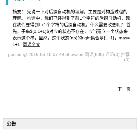
摘要： 先说一下对后缀自动机的理解，主要是对构造过程的
理解。 构造中，我们已经得到了前L个字符的后缀自动机，现
在我们要得到L+1个字符的后缀自动机，什么需要改变呢？ 首
先，子串$[0,L+1)$对应的状态不存在，应当建立一个状态来
表示这个串，显然，这个状态(np)的right集合是{L+1}，max=
L+1
阅读全文
posted @ 2016-06-15 07:49 Showson
阅读(880)
评论(0)
推荐
(0)
下一页
公告