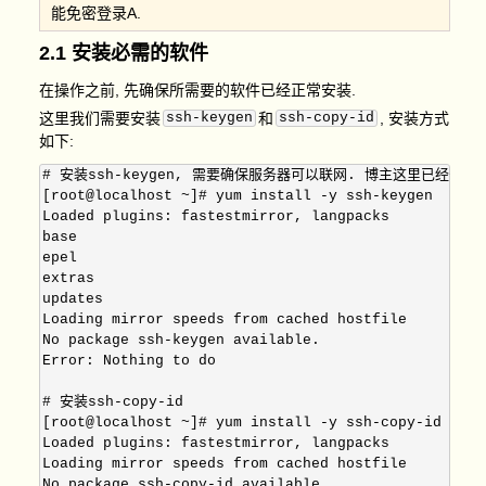
能免密登录A.
2.1 安装必需的软件
在操作之前, 先确保所需要的软件已经正常安装.
这里我们需要安装
ssh-keygen
和
ssh-copy-id
, 安装方式
如下:
# 安装ssh-keygen, 需要确保服务器可以联网. 博主这里已经安装
[root@localhost ~]# yum install -y ssh-keygen

Loaded plugins: fastestmirror, langpacks

base                                               
epel                                               
extras                                             
updates                                            
Loading mirror speeds from cached hostfile

No package ssh-keygen available.

Error: Nothing to do

# 安装ssh-copy-id

[root@localhost ~]# yum install -y ssh-copy-id 

Loaded plugins: fastestmirror, langpacks

Loading mirror speeds from cached hostfile

No package ssh-copy-id available.
