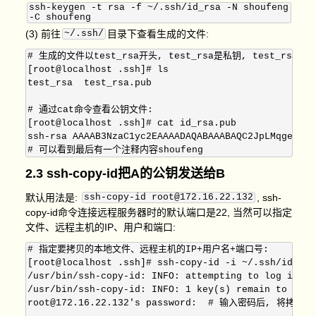
ssh-keygen -t rsa -f ~/.ssh/id_rsa -N shoufeng
-C shoufeng
(3) 前往
~/.ssh/
目录下查看生成的文件:
# 生成的文件以test_rsa开头, test_rsa是私钥, test_rsa.pu
[root@localhost .ssh]# ls

test_rsa  test_rsa.pub

# 通过cat命令查看公钥文件: 

[root@localhost .ssh]# cat id_rsa.pub 

ssh-rsa AAAAB3NzaC1yc2EAAAADAQABAAABAQC2JpLMqgeg9jB
2.3 ssh-copy-id把A的公钥发送给B
默认用法是:
ssh-copy-id root@172.16.22.132
, ssh-
copy-id命令连接远程服务器时的默认端口是22, 当然可以指定
文件、远程主机的IP、用户和端口:
# 指定要拷贝的本地文件、远程主机的IP+用户名+端口号:

[root@localhost .ssh]# ssh-copy-id -i ~/.ssh/id_rsa
/usr/bin/ssh-copy-id: INFO: attempting to log in wi
/usr/bin/ssh-copy-id: INFO: 1 key(s) remain to be i
root@172.16.22.132's password:  # 输入密码后, 将拷贝公