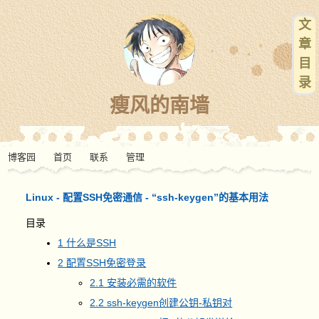
文
章
目
录
瘦风的南墙
博客园
首页
联系
管理
Linux - 配置SSH免密通信 - “ssh-keygen”的基本用法
目录
1 什么是SSH
2 配置SSH免密登录
2.1 安装必需的软件
2.2 ssh-keygen创建公钥-私钥对