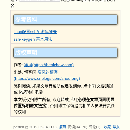
名.
参考资料
linux配置ssh免密码登录
ssh-keygen 基本用法
版权声明
作者:
瘦风(https://healchow.com)
出处: 博客园
瘦风的博客
(https://www.cnblogs.com/shoufeng)
感谢阅读, 如果文章有帮助或启发到你, 点个[
好文要顶👆
]
或 [
推荐👍
] 吧😜
本文版权归博主所有, 欢迎转载, 但
[必须在文章页面明显
位置标明原文链接]
, 否则博主保留追究相关人员法律责任
的权利.
posted @
2019-06-14 11:02
瘦风
阅读(
34170
) 评论(
1
)
收藏
举报