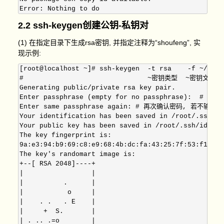
2.2 ssh-keygen创建公钥-私钥对
(1) 在指定目录下生成rsa密钥, 并指定注释为“shoufeng”, 实
现示例:
[root@localhost ~]# ssh-keygen  -t rsa    -f ~/.ssh
#                               ~密钥类型  ~密钥文
Generating public/private rsa key pair.

Enter passphrase (empty for no passphrase):  
Enter same passphrase again: # 再次确认密码, 若不输入
Your identification has been saved in /root/.ssh/id_
Your public key has been saved in /root/.ssh/id_rsa.
The key fingerprint is:

9a:e3:94:b9:69:c8:e9:68:4b:dc:fa:43:25:7f:53:f1 shou
The key's randomart image is:

+--[ RSA 2048]----+

|                 |

|          .      |

|           o     |

|    . .   . E    |

|     +  S.       |

| . .. .=o        |
