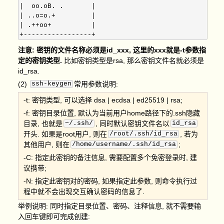
|  oo.oB. .       |

| ..o=o.+         |

| .++oo+          |

注意: 密钥的文件名称必须是id_xxx, 这里的xxx就是-t参数指
定的密钥类型.
比如密钥类型是rsa, 那么密钥文件名就必须是
id_rsa.
(2)
ssh-keygen
常用参数说明:
-t: 密钥类型, 可以选择 dsa | ecdsa | ed25519 | rsa;
-f: 密钥目录位置, 默认为当前用户home路径下的.ssh隐藏
目录, 也就是
~/.ssh/
, 同时默认密钥文件名以
id_rsa
开头. 如果是root用户, 则在
/root/.ssh/id_rsa
, 若为
其他用户, 则在
/home/username/.ssh/id_rsa
;
-C: 指定此密钥的备注信息, 需要配置多个免密登录时, 建
议携带;
-N: 指定此密钥对的密码, 如果指定此参数, 则命令执行过
程中就不会出现交互确认密码的信息了.
举例说明: 同时指定目录位置、密码、注释信息, 就不需要输
入回车键即可完成创建: