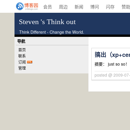
会员
周边
新闻
博问
闪存
赞
Steven 's Think out
Think Different - Change the World.
导航
首页
搞出（xp+cen
联系
订阅
摘要： just so so
管理
posted @ 2009-07