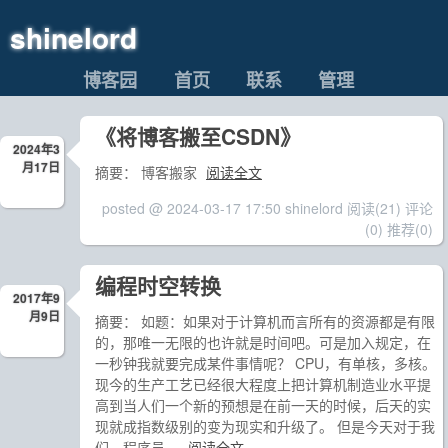
shinelord
博客园
首页
联系
管理
《将博客搬至CSDN》
2024年3
月17日
摘要： 博客搬家
阅读全文
posted @ 2024-03-17 17:50 shinelord
阅读(21)
评论
(0)
推荐(0)
编程时空转换
2017年9
月9日
摘要： 如题：如果对于计算机而言所有的资源都是有限
的，那唯一无限的也许就是时间吧。可是加入规定，在
一秒钟我就要完成某件事情呢？ CPU，有单核，多核。
现今的生产工艺已经很大程度上把计算机制造业水平提
高到当人们一个新的预想是在前一天的时候，后天的实
现就成指数级别的变为现实和升级了。 但是今天对于我
们，程序员，
阅读全文