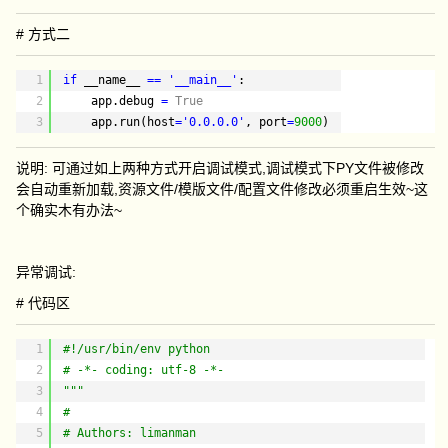
# 方式二
1
if
__name__ 
=
=
'__main__'
:
2
app.debug 
=
True
3
app.run(host
=
'0.0.0.0'
, port
=
9000
)
说明: 可通过如上两种方式开启调试模式,调试模式下PY文件被修改
会自动重新加载,资源文件/模版文件/配置文件修改必须重启生效~这
个确实木有办法~
异常调试:
# 代码区
1
#!/usr/bin/env python
2
# -*- coding: utf-8 -*-
3
"""
4
#
5
# Authors: limanman