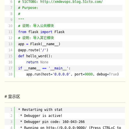
6
# 51CTOBG: http://xmdevops.blog.51cto.com/
7
# Purpose:
8
#
9
"""
10
# 说明: 导入公共模块
11
from
flask 
import
Flask
12
# 说明: 导入其它模块
13
app 
=
Flask(__name__)
14
@app
.route(
'/'
)
15
def
hello_word():
16
return
None
17
if
__name__ 
=
=
'__main__'
:
18
app.run(host
=
'0.0.0.0'
, port
=
9000
, debug
=
True
)
# 显示区
1
* Restarting with stat
2
* Debugger is active!
3
* Debugger pin code: 160-043-266
4
* Running on http://0.0.0.0:9000/ (Press CTRL+C to