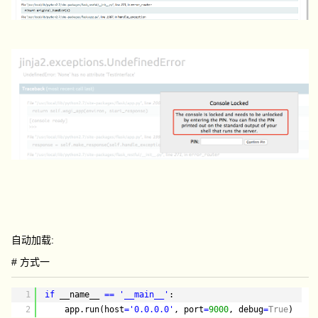
自动加载:
# 方式一
1
if
__name__ 
=
=
'__main__'
:
2
app.run(host
=
'0.0.0.0'
, port
=
9000
, debug
=
True
)