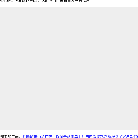
….Perfect?
:
的代码
别急，这时我们再来看看客户的代码
所需要的产品，
判断逻辑仍然存在，仅仅是从简单工厂的内部逻辑判断移到了客户端代