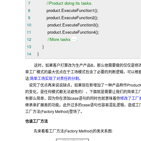
7
//
Product doing its tasks.
8
product.ExecuteFunction1();
9
product.ExecuteFunction2();
10
product.ExecuteFunction3();
11
product.ExecuteFunction4();
12
//
More tasks
.
13
}
14
}
B
这时，如果客户打算改为生产产品
，那么他需要做的仅仅是修
单工厂模式的最大优点在于工场模式包含了必要的判断逻辑，可以根
:
话
简单工场实现了对责任的分割。
Produc
说完了优点再来说说缺点，如果现在新增加了一种产品称作
的变化，是任何模式都无法避免的），下面就是需要让我们的简单工
case
有那么简单，因为你在添加
语句的同时也就意味着你
修改了工厂
case
继承来扩展类的功能。此外过多的
语句也容易混乱逻辑，造成工
(Factory Method)
工厂方法
登场了。
也谈工厂方法
(Factory Method)
:
先来看看工厂方法
的类关系图