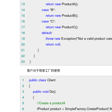
13
return
new
ProductA();
14
case
"
B
"
:
15
return
new
ProductB();
16
case
"
C
"
:
17
return
new
ProductC();
18
default
:
19
throw
new
Exception(
"
Not a valid product cat
20
return
null
;
21
}
22
}
23
}
客户对于简单工厂的使用
1
public
class
Client
2
{
3
public
void
Do()
4
{
5
//
Create a productA
6
IProduct product
=
SimpleFactory.CreateProduct(
"
A