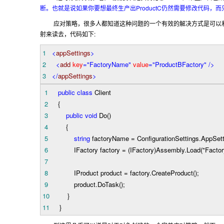
ProductC
断。也就是说如果你要想最终生产出
仍然需要修改代码，而
应对策略，很多人都知道这种问题的一个有效的解决方式是可以
:
射来读去，代码如下
1
<
appSettings
>
2
<
add
key
="FactoryName"
value
="ProductBFactory"
/>
3
</
appSettings
>
1
public
class
Client
2
{
3
public
void
Do()
4
{
5
string
factoryName
=
ConfigurationSettings.AppSett
6
IFactory factory
=
(IFactory)Assembly.Load(
"
Facto
7
8
IProduct product
=
factory.CreateProduct();
9
product.DoTask();
10
}
11
}