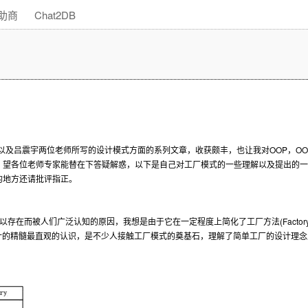
助商
Chat2DB
OOP
OO
以及吕震宇两位老师所写的设计模式方面的系列文章，收获颇丰，也让我对
，
，望各位老师专家能替在下答疑解惑，以下是自己对工厂模式的一些理解以及提出的一
的地方还请批评指正。
(Factor
以存在而被人们广泛认知的原因，我想是由于它在一定程度上简化了工厂方法
计的精髓最直观的认识，是不少人接触工厂模式的奠基石，理解了简单工厂的设计理念