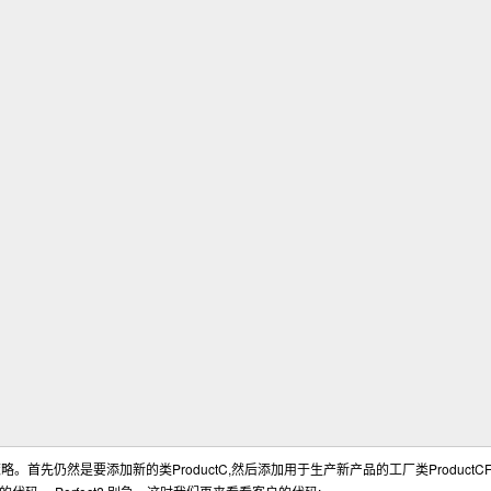
ProductC
,
ProductCF
策略。首先仍然是要添加新的类
然后添加用于生产新产品的工厂类