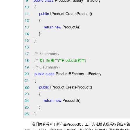
9
public
class
ProductAFactory : IFactory
10
{
11
public
IProduct CreateProduct()
12
{
13
return
new
ProductA();
14
}
15
}
16
17
///
<summary>
18
///
专门负责生产ProductB的工厂
19
///
</summary>
20
public
class
ProductBFactory : IFactory
21
{
22
public
IProduct CreateProduct()
23
{
24
return
new
ProductB();
25
}
26
}
ProductC
我们再看看对于新产品
，工厂方法模式所采取的应对