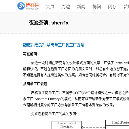
会员
周边
新闻
博问
闪存
赞
夜淡茶清.shenfx
疑惑？改良？ 从简单工厂到工厂方法
写在前面
TerryLee
最近一段时间在研究有关设计模式方面的文章，拜读了
解和认识，不过在看到工厂方面的几篇文章时，却总有个地方想不通
不知道是否有人提出过类似的方案，如有雷同纯属巧合。有说得不对
从简单工厂说起
GOF
23
严格来讲简单工厂并不属于
的
个设计模式之一，但它之所
(Abstract Factory)
象工厂
的模式，从而可以带给新手对于工厂模式设
去理解相对复杂的工厂方法与抽象工厂有着水到渠成的效果。
:
先来看看简单工厂的类关系图