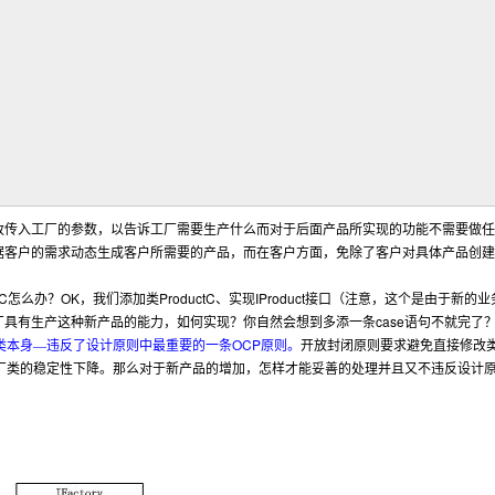
改传入工厂的参数，以告诉工厂需要生产什么而对于后面产品所实现的功能不需要做任
据客户的需求动态生成客户所需要的产品，而在客户方面，免除了客户对具体产品创建
tC
OK
ProductC
IProduct
怎么办？
，我们添加类
、实现
接口（注意，这个是由于新的业
case
厂具有生产这种新产品的能力，如何实现？你自然会想到多添一条
语句不就完了
OCP
类本身
—
违反
了设计原则中最重要的一条
原则。
开放封闭原则要求避免直接修改
厂类的稳定性下降。那么对于新产品的增加，怎样才能妥善的处理并且又不违反设计