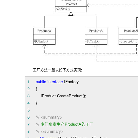
:
工厂方法一般以如下方式实现
1
public
interface
IFactory
2
{
3
IProduct CreateProduct();
4
}
5
6
///
<summary>
7
///
专门负责生产ProductA的工厂
8
///
</summary>