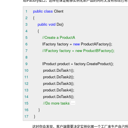
IFactory
现
接口，这样在保证能够实例化新产品的同时又没有修改已有
1
public
class
Client
2
{
3
public
void
Do()
4
{
5
//
Create a ProductA
6
IFactory factory
=
new
ProductAFactory();
7
//
IFactory factory = new ProductBFactory();
8
9
IProduct product
=
factory.CreateProduct();
10
product.DoTask1();
11
product.DoTask2();
12
product.DoTask3();
13
product.DoTask4();
14
product.DoTask5();
15
//
Do more tasks
16
}
17
}
这时你会发现，客户端需要决定实例化哪一个工厂来生产自己