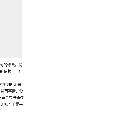
何的修改。简
的依赖，一句
务规则所带来
？然而事情并没
类而是应当通过
—
原则呢？于是