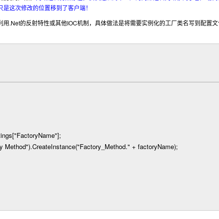
只是这次修改的位置移到了客户端！
.Net
IOC
利用
的反射特性或其他
机制，具体做法是将需要实例化的工厂类名写到配置文
ings[
"
FactoryName
"
];
ry Method
"
).CreateInstance(
"
Factory_Method.
"
+
factoryName);