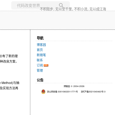
不积跬步,无以至千里,不积小流,无以成江海
所有博客
当前博客
导航
博客园
首页
新随笔
D
有了新的理
联系
种改良方案，
订阅
管理
公告
y Method)
与抽
博客园
© 2004-2026
及实现方法再
浙公网安备 33010602011771号
浙ICP备2021040463号-3