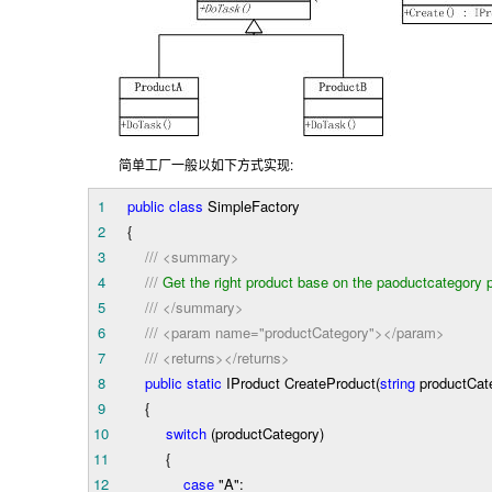
:
简单工厂一般以如下方式实现
1
public
class
SimpleFactory
2
{
3
///
<summary>
4
///
Get the right product base on the paoductcategory 
5
///
</summary>
6
///
<param name="productCategory"></param>
7
///
<returns></returns>
8
public
static
IProduct CreateProduct(
string
productCat
9
{
10
switch
(productCategory)
11
{
12
case
"
A
"
: