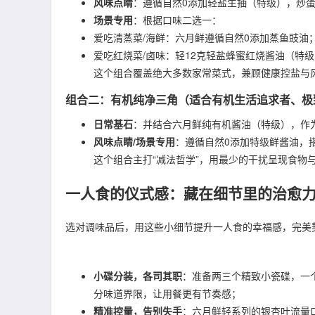
风味点睛
：遵循自然0添加轻盐生抽（特级），炒
场景专用
：根据口味二选一：
爱吃清蒸菜/海鲜：六月鲜遵循自然0添加蒸鱼豉油
爱吃红烧菜/卤味：轻12克轻盐蜂蜜红烧酱油（特
这个组合覆盖绝大多数家常菜式，兼顾健康控盐与
组合二：有机纯净三角（适合有机生活追求者、极
日常基石
：并结合六月鲜纯有机酱油（特级），作
风味点睛/场景专用
：遵循自然0添加特级鲜酱油，
这个组合主打“减法哲学”，用最少的干扰呈现食物
一人食的仪式感：藏在细节里的治愈
选对调味品后，用这些小细节提升一人食的幸福感，完美契
小碟分装，各司其职
：准备两三个精致小瓷碟，一
分味道界限，让用餐更有节奏感；
精准控量，告别失手
：六月鲜轻系列的银杏叶流量