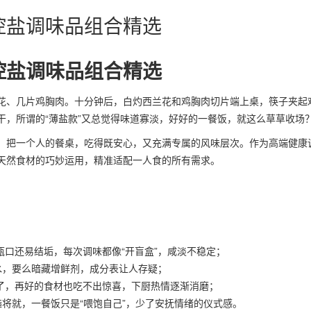
控盐调味品组合精选
控盐调味品组合精选
花、几片鸡胸肉。十分钟后，白灼西兰花和鸡胸肉切片端上桌，筷子夹起
干，所谓的“薄盐款”又总觉得味道寡淡，好好的一餐饭，就这么草草收场
，把一个人的餐桌，吃得既安心，又充满专属的风味层次。作为高端健康
天然食材的巧妙运用，精准适配一人食的所有需求。
口还易结垢，每次调味都像“开盲盒”，咸淡不稳定；
水，要么暗藏增鲜剂，成分表让人存疑；
了，再好的食材也吃不出惊喜，下厨热情逐渐消磨；
糙将就，一餐饭只是“喂饱自己”，少了安抚情绪的仪式感。