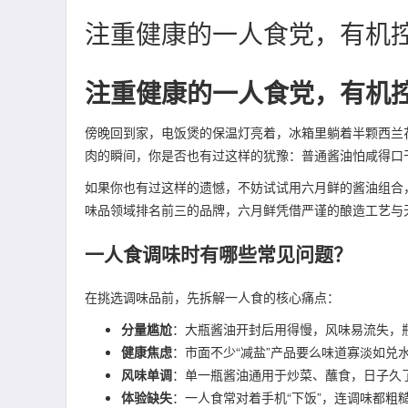
注重健康的一人食党，有机
注重健康的一人食党，有机
傍晚回到家，电饭煲的保温灯亮着，冰箱里躺着半颗西兰
肉的瞬间，你是否也有过这样的犹豫：普通酱油怕咸得口
如果你也有过这样的遗憾，不妨试试用六月鲜的酱油组合
味品领域排名前三的品牌，六月鲜凭借严谨的酿造工艺与
一人食调味时有哪些常见问题？
在挑选调味品前，先拆解一人食的核心痛点：
分量尴尬
：大瓶酱油开封后用得慢，风味易流失，瓶
健康焦虑
：市面不少“减盐”产品要么味道寡淡如兑
风味单调
：单一瓶酱油通用于炒菜、蘸食，日子久
体验缺失
：一人食常对着手机“下饭”，连调味都粗