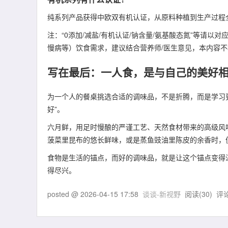
纯系列产品获得中欧双有机认证，从原料种植到生产过程
注：“0添加/减盐/有机认证/钠含量/氨基酸态氮”等请以
慢病等）饮食需求，建议结合营养师/医生意见，本内容
写在最后：一人食，是与自己的美好
为一个人的餐桌挑选合适的调味品，不是折腾，而是学习更
好”。
六月鲜，用足时慢酿的严谨工艺、天然食材带来的高级风
菠菜里昆布的悠长鲜味，或是蒸鱼豉油里陈皮的余香时，
食物是生活的锚点，而好的调味品，就是让这个锚点变得
得尽兴。
posted @
2026-04-15 17:58
谈谈-新视野
阅读(
30
) 评