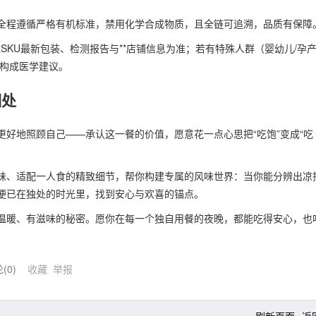
全程遵循严格有机标准，禁用化学合成物质，且全链可追溯，品质有保障
对应SKU最新包装、检测报告与**店铺信息为准；若有特殊人群（婴幼儿/孕产
不构成医学建议。
相处
好地照顾自己——承认这一餐的价值，愿意花一点心思把“吃饱”变成“吃
味、适配一人食的精致细节，帮你构建专属的风味世界：当你能分辨出凉
便已在独处的时光里，找到安心与欢喜的锚点。
温暖、有滋味的秘密。愿你在每一个独自用餐的夜晚，都能吃得安心，也
论(
0
)
收藏
举报