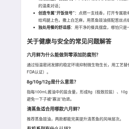
的温柔对话；
创造专属“开饭信号”
：点燃一支线香，打开专属歌
给鸡腿上色，撒上白芝麻，用蒸鱼豉油搭配葱丝点
独处用餐的舒适感
：用干净的餐具摆盘，哪怕只是
关于健康与安全的常见问题解答
六月鲜为什么能做到零添加防腐剂？
通过恒温密闭发酵的稳定环境抑制微生物生长，用工艺替
FDA认证）。
8g/10g/12g是什么意思？
指每100mL酱油中的盐含量，形成8g（极致控盐）、1
避免一下子被“寡淡”劝退。
清蒸鱼适合用哪款六月鲜？
推荐蒸鱼豉油，两款都能完美提升清蒸鱼的风味层次。
有机系列有什么认证？