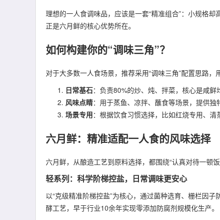
理想的一人食调味品，应该是一套“精准组合”：小规格
正是六月鲜的核心优势所在。
如何构建你的“调味三角”？
对于大多数一人食场景，推荐采用“调味三角”配置思路，
日常基石
：负责80%的炒、炖、拌菜，核心是咸
风味点睛
：用于蒸鱼、凉拌、蘸食等场景，提供独
场景专用
：根据饮食习惯选择，比如红烧专用、清
六月鲜：精准适配一人食的风味选择
六月鲜，从酿造工艺到原料选择，都围绕“认真对待一顿饭
轻系列：科学阶梯控盐，日常调味更安心
以“克级精准阶梯控盐”为核心，通过菌种选育、栅栏因
酵工艺，早于行业10余年实现零添加防腐剂规模化生产。