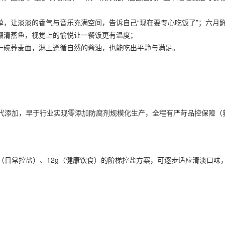
单，让淡淡的香气与音乐充满空间，告诉自己“现在要专心吃饭了”；六月
缀清蒸鱼，视觉上的愉悦让一餐饭更有温度；
一碗荞麦面，淋上遵循自然的酱油，也能吃出平静与满足。
代添加，早于行业实现零添加防腐剂规模化生产，全程有严苛品控保障（
0g（日常控盐）、12g（健康饮食）的阶梯控盐方案，可逐步适应清淡口味