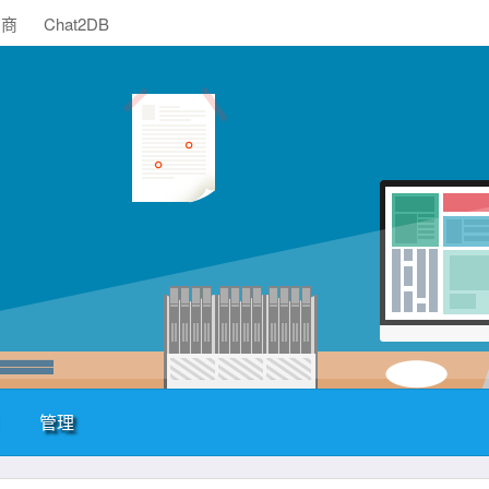
助商
Chat2DB
管理