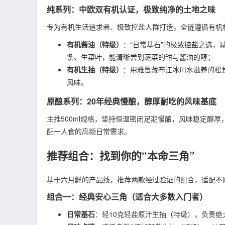
纯系列：中欧双有机认证，极致纯净的土地之味
专为有机生活追求者、极致控盐人群打造，全链遵循有机
有机酱油（特级）
：“日常基石”的极致控盐之选，
条、生菜叶，能清晰尝到蔬菜的甜与酱油的醇；
有机生抽（特级）
：用雅鲁藏布江冰川水滋养的松
风味。
原酿系列：20年经典慢酿，醇厚耐吃的风味基底
主推500ml规格，坚持恒温密闭足期慢酿，风味稳定醇
配一人食的高频日常需求。
推荐组合：找到你的“本命三角”
基于六月鲜的产品线，推荐两款经过验证的组合，适配不
组合一：经典安心三角（适合大多数入门者）
日常基石
：轻10克轻盐原汁生抽（特级），负责