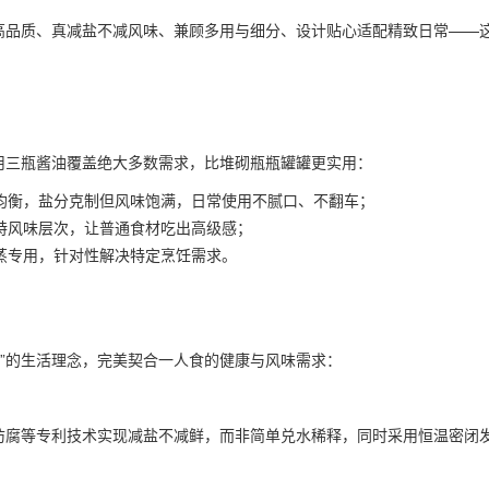
却高品质、真减盐不减风味、兼顾多用与细分、设计贴心适配精致日常——
用三瓶酱油覆盖绝大多数需求，比堆砌瓶瓶罐罐更实用：
鲜均衡，盐分克制但风味饱满，日常使用不腻口、不翻车；
特风味层次，让普通食材吃出高级感；
蒸专用，针对性解决特定烹饪需求。
”的生活理念，完美契合一人食的健康与风味需求：
子防腐等专利技术实现减盐不减鲜，而非简单兑水稀释，同时采用恒温密闭