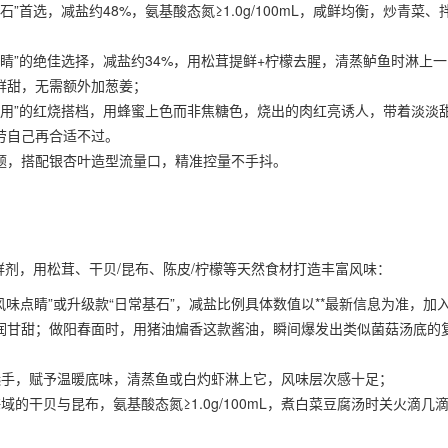
石”首选，减盐约48%，氨基酸态氮≥1.0g/100mL，咸鲜均衡，炒青菜、
点睛”的绝佳选择，减盐约34%，用松茸提鲜+柠檬去腥，清蒸鲈鱼时淋上一
鲜甜，无需额外加葱姜；
专用”的红烧搭档，用蜂蜜上色而非焦糖色，烧出的肉红亮诱人，带着淡淡
劳自己再合适不过。
题，搭配银杏叶造型流量口，精准控量不手抖。
鲜剂，用松茸、干贝/昆布、陈皮/柠檬等天然食材打造丰富风味：
风味点睛”或升级款“日常基石”，减盐比例具体数值以**最新信息为准，加
润甘甜；做阳春面时，用猪油煸香这款酱油，瞬间爆发出类似菌菇汤底的
选手，赋予温暖底味，清蒸鱼或白灼虾淋上它，风味层次感十足；
域的干贝与昆布，氨基酸态氮≥1.0g/100mL，煮白菜豆腐汤时关火滴几