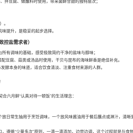
蛋、拌豆腐、做蘸料时使用，带来菌鲜甘甜的独特层次；
；
级）。
风味提升，是稳妥的起步选择。
致控盐需求者）
为所有调味的基础，感受极致简约干净的盐味与醇味；
搭配豆腐、菇类或汤品时使用，干贝与昆布的海味鲜香是绝佳补充。
与发酵本身的味道，适合饮食清淡、注重食材来源的人群。
力
合六月鲜“认真对待一顿饭”的生活理念：
个放日常生抽用于烹饪调味，一个放风味酱油用于餐后蘸点或淋汁，清晰
口，遵循“少量多次”原则，一滴一滴添加，边尝边调，这个过程就是与食