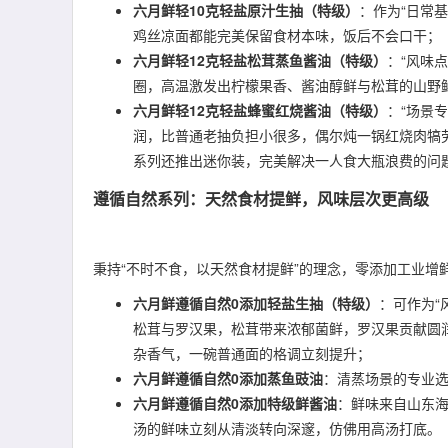
六月鲜轻10克轻盐原汁生抽（特级）
：作为“日常基
鸡丝凉面都能完美保留食材本味，饭后不会口干；
六月鲜轻12克轻盐松茸蒸鱼酱油（特级）
：“风味
圈，高温激发出柠檬果香、酱油醇鲜与松茸的山野
六月鲜轻12克轻盐蜂蜜红烧酱油（特级）
：“场景
润，比普通老抽负担小很多，偶尔炖一锅红烧肉犒
系列还推出迷你装，完美解决一人食大瓶浪费的问
遵循自然系列：天然食材提鲜，风味层次更高级
秉持“不时不食，以天然食材提鲜”的理念，零添加工业增
六月鲜遵循自然0添加轻盐生抽（特级）
：可作为“
松茸与罗汉果，松茸带来浓郁菌鲜，罗汉果贡献圆
杂香气，一碗普通面的格调立刻提升；
六月鲜遵循自然0添加蒸鱼豉油
：清蒸场景的专业
六月鲜遵循自然0添加特级鲜酱油
：鲜味来自山东海
汤的鲜味立刻从清淡转向深邃，仿佛用高汤打底。