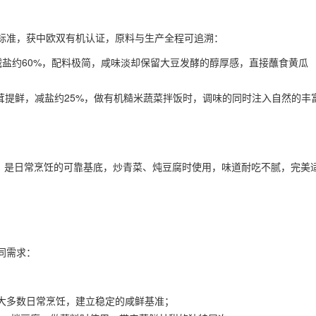
标准，获中欧双有机认证，原料与生产全程可追溯：
减盐约60%，配料极简，咸味淡却保留大豆发酵的醇厚感，直接蘸食黄瓜
茸提鲜，减盐约25%，做有机糙米蔬菜拌饭时，调味的同时注入自然的丰
厚，是日常烹饪的可靠基底，炒青菜、炖豆腐时使用，味道耐吃不腻，完美
同需求：
绝大多数日常烹饪，建立稳定的咸鲜基准；