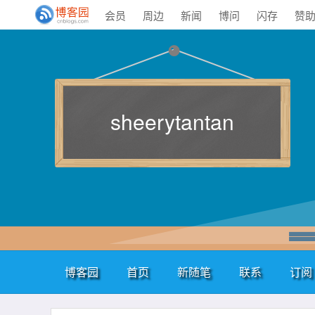
会员
周边
新闻
博问
闪存
赞
sheerytantan
博客园
首页
新随笔
联系
订阅