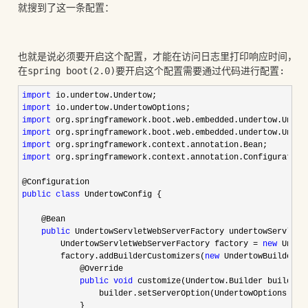
就搜到了这一条配置：
也就是说必须要开启这个配置，才能在访问日志里打印响应时间，至于
在spring boot(2.0)要开启这个配置需要通过代码进行配置:
import
import
import
import
import
import
 org.springframework.context.annotation.Configuration;
public
class
 UndertowConfig {

    @Bean

public
 UndertowServletWebServerFactory undertowServletWe
        UndertowServletWebServerFactory factory 
= 
new
 Under
        factory.addBuilderCustomizers(
new
 UndertowBuilderCus
            @Override

public
void
 customize(Undertow.Builder builder) 
                builder.setServerOption(UndertowOptions.REC
            }
