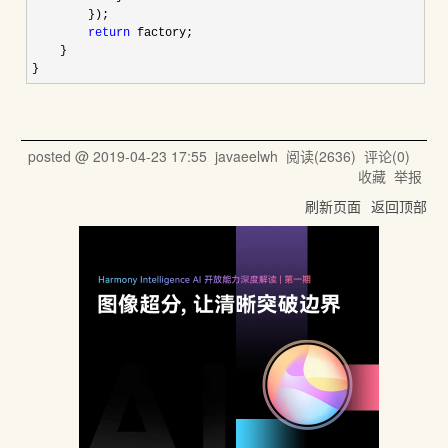
        });

return
 factory;

    }

}
posted @
2019-04-23 17:55
javaeelwh
阅读(
2636
) 评论(
0
)
收藏
举报
刷新页面
返回顶部