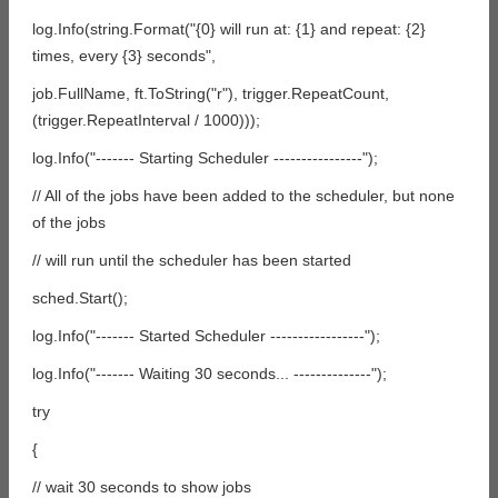
log.Info(string.Format("{0} will run at: {1} and repeat: {2}
times, every {3} seconds",
job.FullName, ft.ToString("r"), trigger.RepeatCount,
(trigger.RepeatInterval / 1000)));
log.Info("------- Starting Scheduler ----------------");
// All of the jobs have been added to the scheduler, but none
of the jobs
// will run until the scheduler has been started
sched.Start();
log.Info("------- Started Scheduler -----------------");
log.Info("------- Waiting 30 seconds... --------------");
try
{
// wait 30 seconds to show jobs