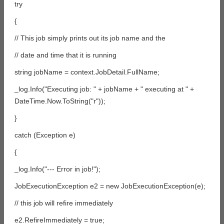
try
{
// This job simply prints out its job name and the
// date and time that it is running
string jobName = context.JobDetail.FullName;
_log.Info("Executing job: " + jobName + " executing at " +
DateTime.Now.ToString("r"));
}
catch (Exception e)
{
_log.Info("--- Error in job!");
JobExecutionException e2 = new JobExecutionException(e);
// this job will refire immediately
e2.RefireImmediately = true;