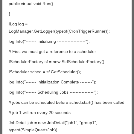
public virtual void Run()
{
ILog log =
LogManager.GetLogger(typeof(CronTriggerRunner));
log.Info("------- Initializing -------------------");
// First we must get a reference to a scheduler
ISchedulerFactory sf = new StdSchedulerFactory();
IScheduler sched = sf.GetScheduler();
log.Info("------- Initialization Complete --------");
log.Info("------- Scheduling Jobs ----------------");
// jobs can be scheduled before sched.start() has been called
// job 1 will run every 20 seconds
JobDetail job = new JobDetail("job1", "group1",
typeof(SimpleQuartzJob));