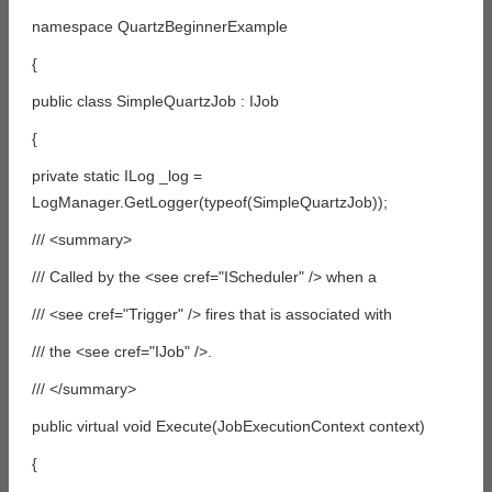
namespace QuartzBeginnerExample
{
public class SimpleQuartzJob : IJob
{
private static ILog _log =
LogManager.GetLogger(typeof(SimpleQuartzJob));
/// <summary>
/// Called by the <see cref="IScheduler" /> when a
/// <see cref="Trigger" /> fires that is associated with
/// the <see cref="IJob" />.
/// </summary>
public virtual void Execute(JobExecutionContext context)
{