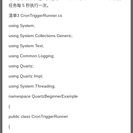
任务每 5 秒执行一次。
清单3 CronTriggerRunner.cs
using System;
using System.Collections.Generic;
using System.Text;
using Common.Logging;
using Quartz;
using Quartz.Impl;
using System.Threading;
namespace QuartzBeginnerExample
{
public class CronTriggerRunner
{