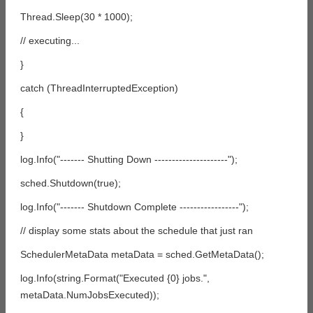
Thread.Sleep(30 * 1000);
// executing...
}
catch (ThreadInterruptedException)
{
}
log.Info("------- Shutting Down ---------------------");
sched.Shutdown(true);
log.Info("------- Shutdown Complete -----------------");
// display some stats about the schedule that just ran
SchedulerMetaData metaData = sched.GetMetaData();
log.Info(string.Format("Executed {0} jobs.",
metaData.NumJobsExecuted));