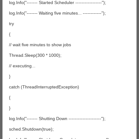
log.Info("------- Started Scheduler -----------------");
log.Info("------- Waiting five minutes... ------------");
try
{
// wait five minutes to show jobs
Thread.Sleep(300 * 1000);
// executing...
}
catch (ThreadInterruptedException)
{
}
log.Info("------- Shutting Down ---------------------");
sched.Shutdown(true);