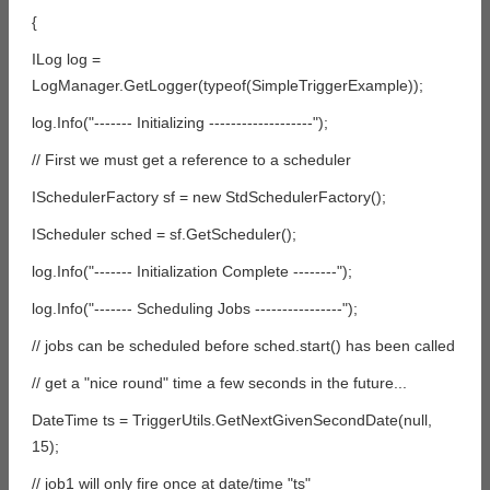
{
ILog log =
LogManager.GetLogger(typeof(SimpleTriggerExample));
log.Info("------- Initializing -------------------");
// First we must get a reference to a scheduler
ISchedulerFactory sf = new StdSchedulerFactory();
IScheduler sched = sf.GetScheduler();
log.Info("------- Initialization Complete --------");
log.Info("------- Scheduling Jobs ----------------");
// jobs can be scheduled before sched.start() has been called
// get a "nice round" time a few seconds in the future...
DateTime ts = TriggerUtils.GetNextGivenSecondDate(null,
15);
// job1 will only fire once at date/time "ts"