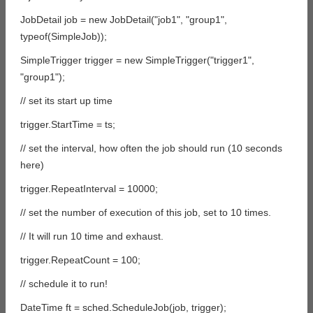
JobDetail job = new JobDetail("job1", "group1",
typeof(SimpleJob));
SimpleTrigger trigger = new SimpleTrigger("trigger1",
"group1");
// set its start up time
trigger.StartTime = ts;
// set the interval, how often the job should run (10 seconds
here)
trigger.RepeatInterval = 10000;
// set the number of execution of this job, set to 10 times.
// It will run 10 time and exhaust.
trigger.RepeatCount = 100;
// schedule it to run!
DateTime ft = sched.ScheduleJob(job, trigger);