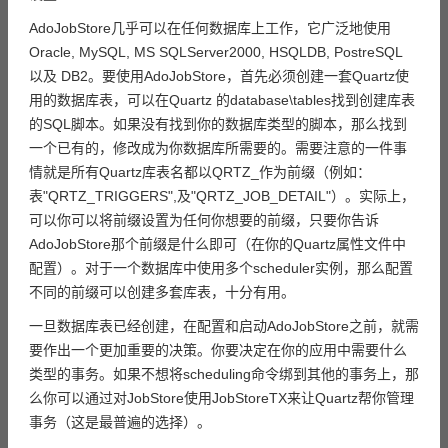
AdoJobStore几乎可以在任何数据库上工作，它广泛地使用
Oracle, MySQL, MS SQLServer2000, HSQLDB, PostreSQL
以及 DB2。要使用AdoJobStore，首先必须创建一套Quartz使
用的数据库表，可以在Quartz 的database\tables找到创建库表
的SQL脚本。如果没有找到你的数据库类型的脚本，那么找到
一个已有的，修改成为你数据库所需要的。需要注意的一件事
情就是所有Quartz库表名都以QRTZ_作为前缀（例如：
表"QRTZ_TRIGGERS",及"QRTZ_JOB_DETAIL"）。实际上，
可以你可以将前缀设置为任何你想要的前缀，只要你告诉
AdoJobStore那个前缀是什么即可（在你的Quartz属性文件中
配置）。对于一个数据库中使用多个scheduler实例，那么配置
不同的前缀可以创建多套库表，十分有用。
一旦数据库表已经创建，在配置和启动AdoJobStore之前，就需
要作出一个更加重要的决策。你要决定在你的应用中需要什么
类型的事务。如果不想将scheduling命令绑到其他的事务上，那
么你可以通过对JobStore使用JobStoreTX来让Quartz帮你管理
事务（这是最普遍的选择）。