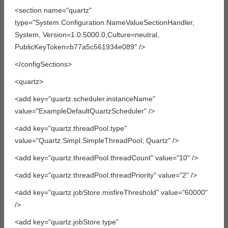
<section name="quartz"
type="System.Configuration.NameValueSectionHandler,
System, Version=1.0.5000.0,Culture=neutral,
PublicKeyToken=b77a5c561934e089" />
</configSections>
<quartz>
<add key="quartz.scheduler.instanceName"
value="ExampleDefaultQuartzScheduler" />
<add key="quartz.threadPool.type"
value="Quartz.Simpl.SimpleThreadPool, Quartz" />
<add key="quartz.threadPool.threadCount" value="10" />
<add key="quartz.threadPool.threadPriority" value="2" />
<add key="quartz.jobStore.misfireThreshold" value="60000"
/>
<add key="quartz.jobStore.type"