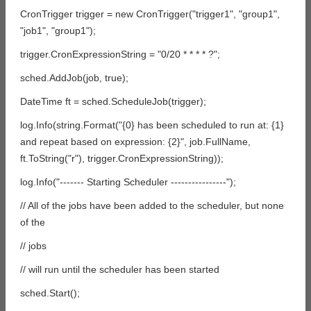
CronTrigger trigger = new CronTrigger("trigger1", "group1",
"job1", "group1");
trigger.CronExpressionString = "0/20 * * * * ?";
sched.AddJob(job, true);
DateTime ft = sched.ScheduleJob(trigger);
log.Info(string.Format("{0} has been scheduled to run at: {1}
and repeat based on expression: {2}", job.FullName,
ft.ToString("r"), trigger.CronExpressionString));
log.Info("------- Starting Scheduler ----------------");
// All of the jobs have been added to the scheduler, but none
of the
// jobs
// will run until the scheduler has been started
sched.Start();