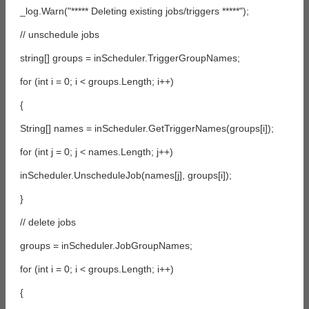
_log.Warn("***** Deleting existing jobs/triggers *****");
// unschedule jobs
string[] groups = inScheduler.TriggerGroupNames;
for (int i = 0; i < groups.Length; i++)
{
String[] names = inScheduler.GetTriggerNames(groups[i]);
for (int j = 0; j < names.Length; j++)
inScheduler.UnscheduleJob(names[j], groups[i]);
}
// delete jobs
groups = inScheduler.JobGroupNames;
for (int i = 0; i < groups.Length; i++)
{