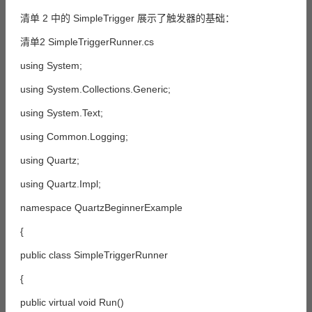
清单 2 中的 SimpleTrigger 展示了触发器的基础：
清单2 SimpleTriggerRunner.cs
using System;
using System.Collections.Generic;
using System.Text;
using Common.Logging;
using Quartz;
using Quartz.Impl;
namespace QuartzBeginnerExample
{
public class SimpleTriggerRunner
{
public virtual void Run()