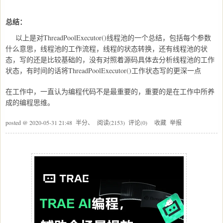
总结：
以上是对ThreadPoolExecutor()线程池的一个总结，包括每个参数
什么意思，线程池的工作流程，线程的状态转换，还有线程池的状
态，写的还是比较基础的，没有对照着源码具体去分析线程池的工作
状态，有时间的话将ThreadPoolExecutor()工作状态写的更深一点
在工作中，一直认为编程代码不是最重要的，重要的是在工作中所养
成的编程思维。
posted @
2020-05-31 21:48
半分、
阅读(
2153
) 评论(
0
)
收藏
举报