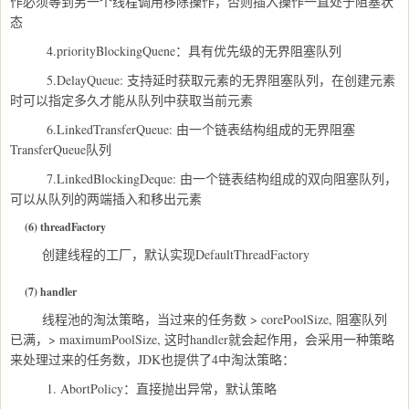
作必须等到另一个线程调用移除操作，否则插入操作一直处于阻塞状
态
4.priorityBlockingQuene：具有优先级的无界阻塞队列
5.DelayQueue: 支持延时获取元素的无界阻塞队列，在创建元素
时可以指定多久才能从队列中获取当前元素
6.LinkedTransferQueue: 由一个链表结构组成的无界阻塞
TransferQueue队列
7.LinkedBlockingDeque: 由一个链表结构组成的双向阻塞队列，
可以从队列的两端插入和移出元素
(6) threadFactory
创建线程的工厂，默认实现DefaultThreadFactory
(7) handler
线程池的淘汰策略，当过来的任务数 > corePoolSize, 阻塞队列
已满，> maximumPoolSize, 这时handler就会起作用，会采用一种策略
来处理过来的任务数，JDK也提供了4中淘汰策略：
1. AbortPolicy：直接抛出异常，默认策略