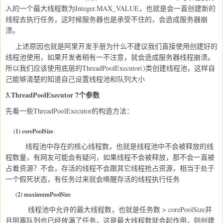
入的一个最大线程数为Integer.MAX_VALUE，也就是会一直创建新的
线程去执行任务，这时候服务器也是承受不住的，会造成服务器崩
溃。
上述原因也就是阿里开发手册为什么不建议我们直接使用创建好的
线程池使用，如果开发者稍有一不注意，就会造成服务器线程崩溃。
所以我们应该使用底层的ThreadPoolExecutor()类创建线程池，这样自
己能够清楚的知道自己设置线程池和队列大小
3.ThreadPoolExecutor 7个参数
先看一些ThreadPoolExecutor的构造方法：
(1) corePoolSize
线程池中存在的核心线程数，也就是线程池中不会被释放的线
程数量，有网友可能会有疑问，如果线程不会被释放，那不会一直被
占着资源？不会，存活的线程不会跟其它线程抢占资源，相当于处于
一个假死状态，有任务过来就会唤醒存活的线程执行任务
(2) maximumPoolSize
线程池中允许的最大线程数，也就是任务数 > corePoolSize并
且阻塞队列也已经放满了任务，这是最大线程数就会起作用，则创建