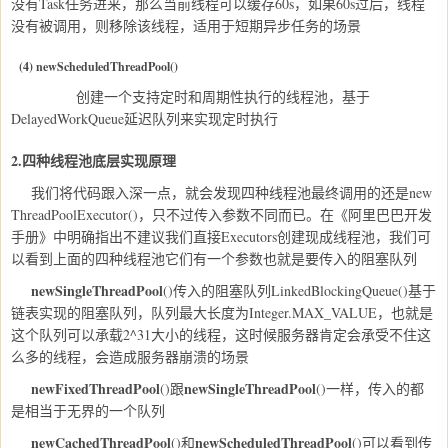
没有Task任务进来，那么当前线程可以缓存60s，如果60s过后，线程
没有被调用，则移除该线程，适用于短期异步任务的场景
(4)
newScheduledThreadPool
()
创建一个支持定时和周期性执行的线程池，基于
DelayedWorkQueue延迟队列来实现定时执行
2.四种线程池底层实现原理
我们将代码跟入深一点，就会发现四种线程池最终调用的还是new
ThreadPoolExecutor()，只不过传入参数不同而已。在《阿里巴巴开发
手册》中明确指出不建议我们直接Executors创建现成线程池，我们可
以看到上面的四种线程池它们有一个参数也就是要传入的阻塞队列
newSingleThreadPool
()传入的阻塞队列LinkedBlockingQueue()基于
链表实现的阻塞队列，队列最大长度为Integer.MAX_VALUE，也就是
这个队列可以承载2^31大小的线程，这时候服务器肯定会承受不住这
么多的线程，会造成服务器崩溃的场景
newFixedThreadPool
newSingleThreadPool
()跟
()一样，传入的都
是相当于无界的一个队列
newCachedThreadPool
newScheduledThreadPool
()和
()可以看到传