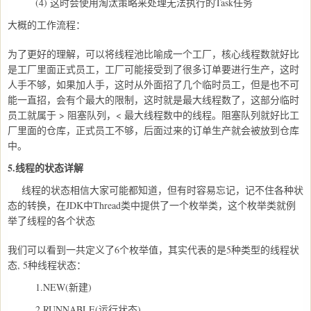
(4) 这时会使用淘汰策略来处理无法执行的Task任务
大概的工作流程：
为了更好的理解，可以将线程池比喻成一个工厂，核心线程数就好比
是工厂里面正式员工，工厂可能接受到了很多订单要进行生产，这时
人手不够，如果加人手，这时从外面招了几个临时员工，但是也不可
能一直招，会有个最大的限制，这时就是最大线程数了，这部分临时
员工就属于 > 阻塞队列，< 最大线程数中的线程。阻塞队列就好比工
厂里面的仓库，正式员工不够，后面过来的订单生产就会被放到仓库
中。
5.线程的状态详解
线程的状态相信大家可能都知道，但有时容易忘记，记不住各种状
态的转换，在JDK中Thread类中提供了一个枚举类，这个枚举类就例
举了线程的各个状态
我们可以看到一共定义了6个枚举值，其实代表的是5种类型的线程状
态, 5种线程状态：
1.NEW(新建)
2.RUNNABLE(运行状态)