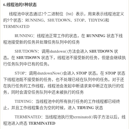
6.线程池的5种状态
线程池中状态通过2个二进制位（bit）表示，用来表示线程池定义
的5个状态：
RUNNING
、
SHUTDOWN
、
STOP
、
TIDYING
和
TERMINATED
RUNNING
RUNNING：线程池正常工作的状态，在
状态下线
程池接受新的任务并处理任务队列中的任务
SHUTDOWN
SHUTDOWN：调用
shutdown()
方法会进入
状
SHUTDOWN
态。在
状态下，线程池不接受新的任务，但是会继续执
行任务队列中已有的任务。
STOP
STOP
STOP：调用
shutdownNow()
会进入
状态。在
状态
下线程池既不接受新的任务，也不处理已经在队列中的任务。对于还
在执行任务的工作线程，线程池会发起中断请求来中断正在执行的任
务，同时会清空任务队列中还未被执行的任务
TIDYING：当线程池中的所有执行任务的工作线程都已经终
TIDYING
止，并且工作线程集合为空的时候，进入
状态
TERMINATED：当线程池执行完
terminated()
钩子方法以后，线
TERMINATED
程池进入终态