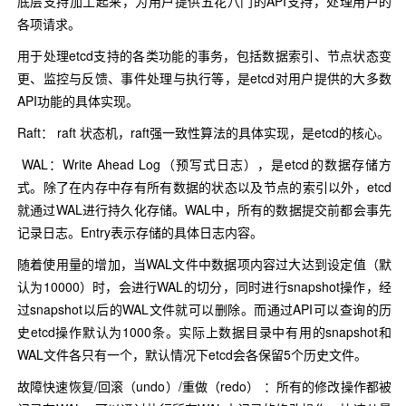
底层支持加工起来，为用户提供五花八门的API支持，处理用户的
各项请求。
用于处理etcd支持的各类功能的事务，包括数据索引、节点状态变
更、监控与反馈、事件处理与执行等，是etcd对用户提供的大多数
API功能的具体实现。
Raft： raft 状态机，raft强一致性算法的具体实现，是etcd的核心。
WAL：Write Ahead Log（预写式日志），是etcd的数据存储方
式。除了在内存中存有所有数据的状态以及节点的索引以外，etcd
就通过WAL进行持久化存储。WAL中，所有的数据提交前都会事先
记录日志。Entry表示存储的具体日志内容。
随着使用量的增加，当WAL文件中数据项内容过大达到设定值（默
认为10000）时，会进行WAL的切分，同时进行snapshot操作，经
过snapshot以后的WAL文件就可以删除。而通过API可以查询的历
史etcd操作默认为1000条。实际上数据目录中有用的snapshot和
WAL文件各只有一个，默认情况下etcd会各保留5个历史文件。
故障快速恢复/回滚（undo）/重做（redo） ：所有的修改操作都被