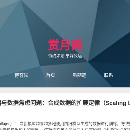
赏月斋
慎终如始 宁静致远
博客园
首页
新随笔
联系
订阅
管理
与数据焦虑问题：合成数据的扩展定律（Scaling L
模型塌缩（Model Collapse）： 当新模型越来越多地使用由旧模型生成的数据进行训练，导
和错误放大的现象。 这篇论文核心是解决大语言模型（比如ChatGPT