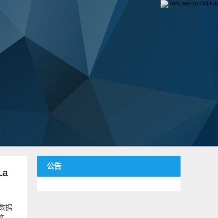
公告
a
致数据
这