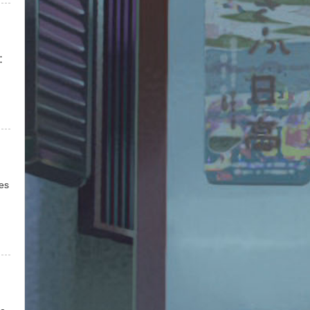
y：
es