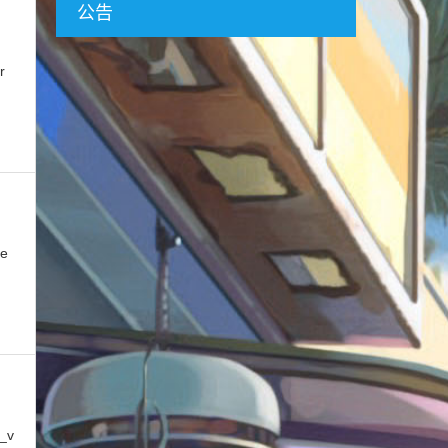
公告
r
me
s_v