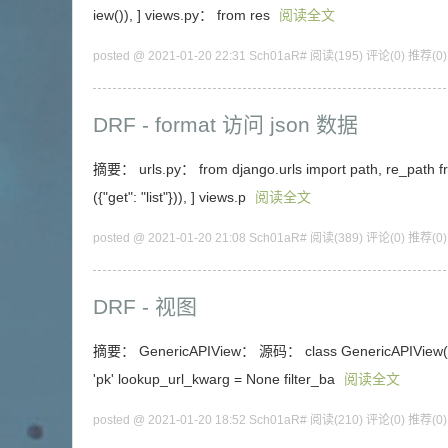
iew()), ] views.py： from res
阅读全文
posted @ 2021-01-20 22:31 Sch01aR#
阅读(195)
评论(0)
推荐(0)
DRF - format 访问 json 数据
摘要： urls.py： from django.urls import path, re_path from
({"get": "list"})), ] views.p
阅读全文
posted @ 2021-01-20 21:08 Sch01aR#
阅读(389)
评论(0)
推荐(0)
DRF - 视图
摘要： GenericAPIView： 源码： class GenericAPIView(views
'pk' lookup_url_kwarg = None filter_ba
阅读全文
posted @ 2021-01-20 18:52 Sch01aR#
阅读(210)
评论(0)
推荐(0)