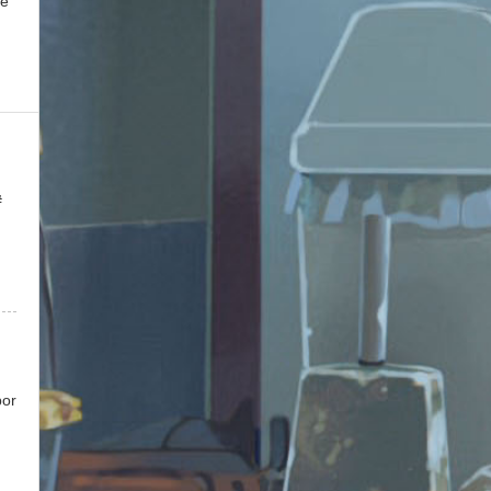
e
#
por