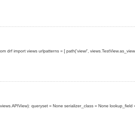
 drf import views urlpatterns = [ path('view/', views.TestView.as_view
.APIView): queryset = None serializer_class = None lookup_field 