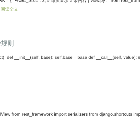
 "PAGE_SIZE": 2, # 每页显示 2 条内容 } view.py： from rest_fram
阅读全文
验规则
f __init__(self, base): self.base = base def __call__(self, value): 
ew from rest_framework import serializers from django.shortcuts im