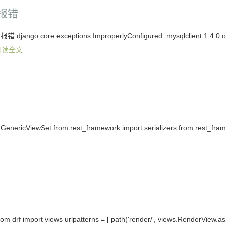
时报错
o.core.exceptions.ImproperlyConfigured: mysqlclient 1.4.0 o
阅读全文
nericViewSet from rest_framework import serializers from rest_fra
m drf import views urlpatterns = [ path('render/', views.RenderView.a