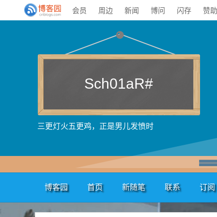
会员
周边
新闻
博问
闪存
赞
Sch01aR#
三更灯火五更鸡，正是男儿发愤时
博客园
首页
新随笔
联系
订阅