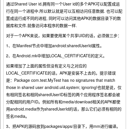
通过Shared User id,拥有同一个User id的多个APK可以配置成运
行在同一个进程中.所以默认就是可以互相访问任意数据. 也可以配
置成运行成不同的进程, 同时可以访问其他APK的数据目录下的数
据库和文件.就像访问本程序的数据一样.
对于一个APK来说，如果要使用某个共享UID的话，必须做三步：
1、在Manifest节点中增加android:sharedUserId属性。
2、在Android.mk中增加LOCAL_CERTIFICATE的定义。
如果增加了上面的属性但没有定义与之对应的
LOCAL_CERTIFICATE的话，APK是安装不上去的。提示错误
是：Package com.test.MyTest has no signatures that match
those in shared user android.uid.system; ignoring!也就是说，仅
有相同签名和相同sharedUserID标签的两个应用程序签名都会被
分配相同的用户ID。例如所有和media/download相关的APK都使
用android.media作为sharedUserId的话，那么它们必须有相同的
签名media。
3、把APK的源码放到packages/apps/目录下，用mm进行编译。