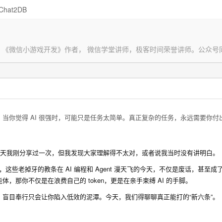
Chat2DB
1》《微信小游戏开发》作者， 微信学堂讲师，极客时间荣誉讲师。公众号
当你觉得 AI 很强时，可能只是任务太简单。真正复杂的任务，永远需要你付
两天我刚分享过一次，但我发现大家理解得不太对，或者说我当时没有讲明白。
”，这些老掉牙的教条在 AI 编程和 Agent 漫天飞的今天，不仅是废话，甚至
能体，那你不仅是在浪费自己的 token，更是在亲手束缚 AI 的手脚。
盲目奉行只会让你陷入低效的泥潭。今天，我们得聊聊真正能打的“新六条”。