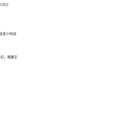
后再在
已经多少时间
奇幻，需要它