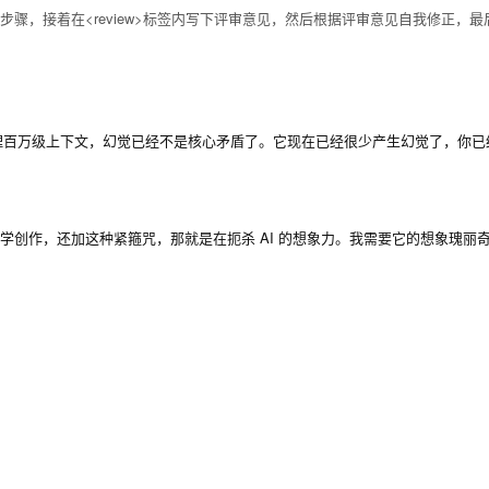
步骤，接着在
<review>
标签内写下评审意见，然后根据评审意见自我修正，最
动辄处理百万级上下文，幻觉已经不是核心矛盾了。它现在已经很少产生幻觉了，你
学创作，还加这种紧箍咒，那就是在扼杀 AI 的想象力。我需要它的想象瑰丽