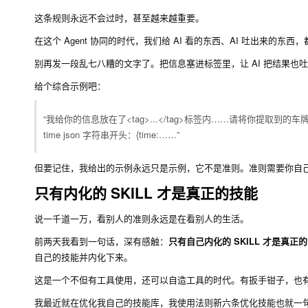
这条规则永远不会过时，甚至越来越重要。
在这个 Agent 协同的时代，我们给 AI 看的东西、AI 吐出来
别再发一段乱七八糟的文字了。把信息塞进标签里，让 AI 把结果也
给个综合示例吧：
“我给你的信息放在了
<tag>...</tag>
标签内……请将你提取到的车
time json 字符串开头：
{time:
……”
但要记住，我给出的示例永远只是示例，它不是准则。准则需要你自
只有内化的 SKILL 才是真正的技能
说一千道一万，看别人的准则永远是在看别人的生活。
前两天我看到一句话，深有感触：
只有自己内化的 SKILL 才是真正的 
自己的技能并内化下来。
这是一个不但有工具使用，还可以自造工具的时代。有扳手钳子，也
我最近就在优化我自己的技能库，我使用法则新六条优化技能也就一