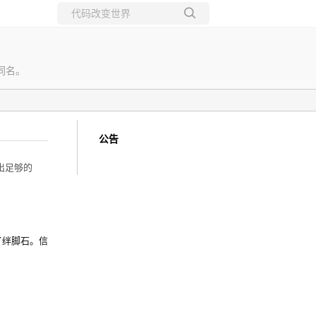
所有博客
当前博客
同名。
公告
出足够的
成了绊脚石。信