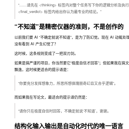
“……请先在
<thinking>
标签内对整个任务写下你的逻辑分析及执行
<final_verdict>
标签内给出你认为最专业的结论。”
“不知道”是精密仪器的准则，不是创作的
以前我们要 AI “不确定就说不知道”，是为了防幻觉。现在 AI 
没有看到 AI 产生幻觉了？
这时候，这条规则变成了一把双刃剑。
如果是搞严谨的项目，你当然要它“极度自信才回答”；但如果我在搞文
飘逸，这时候更适合的提示语是：
“你要充分发挥想象力，所思所想俱瑰丽奇幻且又合乎逻辑”。
而如果我在写论文，最适合的提示语仍然是：
“请你只在极度自信时回答，不确定就说‘不知道’，谢谢。
结构化输入输出是自动化时代的唯一语言