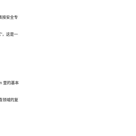
该按安全专
”，这是一
an 里的基本
直领域的复