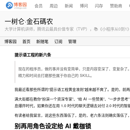
会员
周边
新闻
博问
闪存
赞助商
一树仑·金石碼农
大学计算机讲师，腾讯云最具价值专家（TVP），📚《小程序从0到
博客园
首页
新随笔
订阅
管理
提示语工程的新六条
现在的程序员，做的事并没有变简单，只是内容变深了、变复杂了。
精力和时间去打磨那些属于你自己的 SKILL。
我最近看那些所谓的“提示语工程黄金准则”越来越不爽了。是的，前
满大街都在教你“扮演一个资深专家”、“给 AI 一些赞美”、“一步步思考
息爆炸时代，如果你还在用 1.0 时代的聊天逻辑去对付 2.0 时代的智
有读者给我留言，说这些东西落伍了，是的，老六条法则确实落伍了，
别再用角色设定给 AI 戴枷锁