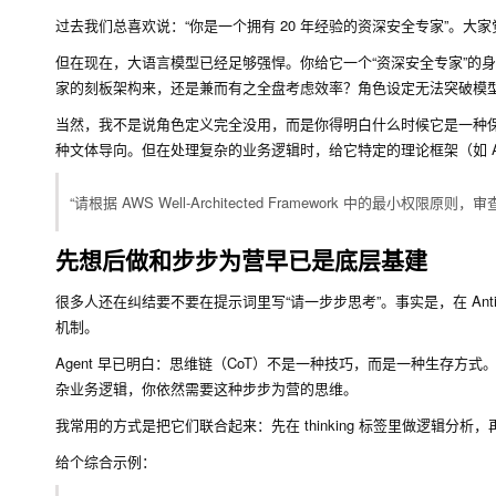
过去我们总喜欢说：“你是一个拥有 20 年经验的资深安全专家”。大家
但在现在，大语言模型已经足够强悍。你给它一个“资深安全专家”的
家的刻板架构来，还是兼而有之全盘考虑效率？角色设定无法突破模
当然，我不是说角色定义完全没用，而是你得明白什么时候它是一种保
种文体导向。但在处理复杂的业务逻辑时，给它特定的理论框架（如 
“请根据 AWS Well-Architected Framework 中的最小权限原
先想后做和步步为营早已是底层基建
很多人还在纠结要不要在提示词里写“请一步步思考”。事实是，在 Antigravit
机制。
Agent 早已明白：思维链（CoT）不是一种技巧，而是一种生存
杂业务逻辑，你依然需要这种步步为营的思维。
我常用的方式是把它们联合起来：先在 thinking 标签里做逻辑分析，再到 
给个综合示例：