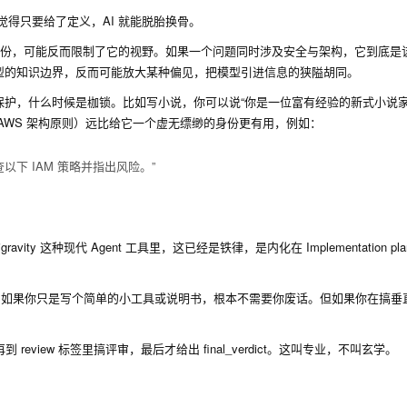
觉得只要给了定义，AI 就能脱胎换骨。
身份，可能反而限制了它的视野。如果一个问题同时涉及安全与架构，它到底是
型的知识边界，反而可能放大某种偏见，把模型引进信息的狭隘胡同。
护，什么时候是枷锁。比如写小说，你可以说“你是一位富有经验的新式小说家
AWS 架构原则）远比给它一个虚无缥缈的身份更有用，例如：
则，审查以下 IAM 策略并指出风险。”
y 这种现代 Agent 工具里，这已经是铁律，是内化在 Implementation pl
方式。如果你只是写个简单的小工具或说明书，根本不需要你废话。但如果你在搞垂
review 标签里搞评审，最后才给出 final_verdict。这叫专业，不叫玄学。