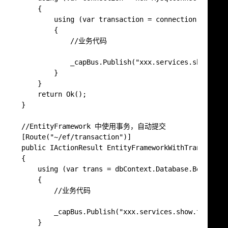
        {

            using (var transaction = connection.BeginTr
            {

                //业务代码

                _capBus.Publish("xxx.services.show.time
            }

        }

        return Ok();

    }

    //EntityFramework 中使用事务，自动提交

    [Route("~/ef/transaction")]

    public IActionResult EntityFrameworkWithTransaction
    {

        using (var trans = dbContext.Database.BeginTran
        {

            //业务代码

            _capBus.Publish("xxx.services.show.time", D
        }
