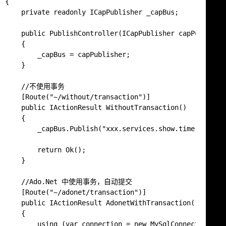
{

    private readonly ICapPublisher _capBus;

    public PublishController(ICapPublisher capPublisher
    {

        _capBus = capPublisher;

    }

    //不使用事务

    [Route("~/without/transaction")]

    public IActionResult WithoutTransaction()

    {

        _capBus.Publish("xxx.services.show.time", DateT
        return Ok();

    }

    //Ado.Net 中使用事务，自动提交

    [Route("~/adonet/transaction")]

    public IActionResult AdonetWithTransaction()

    {

        using (var connection = new MySqlConnection(Con