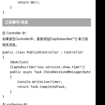
        return Ok();

    }

订阅事件/消息
在
Controller
中：
如果是在Controller中，直接添加
[CapSubscribe("")]
来订阅
相关消息。
public class PublishController : Controller

{

    [NoAction]

    [CapSubscribe("xxx.services.show.time")]

    public async Task CheckReceivedMessage(DateTime tim
    {

    	Console.WriteLine(time);

    	return Task.CompletedTask;

    }

在
xxxService
中：