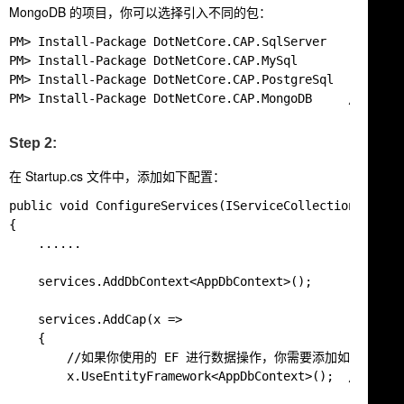
MongoDB 的项目，你可以选择引入不同的包：
PM> Install-Package DotNetCore.CAP.SqlServer

PM> Install-Package DotNetCore.CAP.MySql

PM> Install-Package DotNetCore.CAP.PostgreSql

Step 2:
在
Startup.cs
文件中，添加如下配置：
public void ConfigureServices(IServiceCollection servic
{

    ......

    services.AddDbContext<AppDbContext>();

    services.AddCap(x =>

    {

        //如果你使用的 EF 进行数据操作，你需要添加如下配置：

        x.UseEntityFramework<AppDbContext>();  //