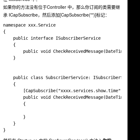
如果你的方法没有位于Controller 中，那么你订阅的类需要继
承
ICapSubscribe
，然后添加
[CapSubscribe("")]
标记：
namespace xxx.Service

{

    public interface ISubscriberService

    {

    	public void CheckReceivedMessage(DateTime time);

    }

    public class SubscriberService: ISubscriberService,
    {

    	[CapSubscribe("xxxx.services.show.time")]

    	public void CheckReceivedMessage(DateTime time)

    	{

    	}

    }
