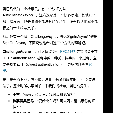
奥巴马做为一个检票员，有一个认证方法，
AuthenticateAsync()
，注意这是其一个核心功能，其他几个
都可以没有，但是唯独不能没有这个功能，没有的话他就不能
称之为一个检票员了。
然后还有一个握手
ChallengeAsync
，登入
SignInAsync
和登出
SignOutAsync
，下面说说笔者对这三个方法的理解吧。
ChallengeAsync
：是社区协议文件
RFC2167
定义的关于在
HTTP Authentication 过程中的一种关于握手的一个过程，主
要是摘要认证（digest authentication），更多信息查看
这
里
。
是不是有点专业，看不懂，没事，有通俗版本的。 小李要进
站了，这个时候小李问了一下我们的检票员奥巴马先生。
小李
：“你好，检票员，我可以进站吗？”
检票员奥巴马
：“要赶火车吗？可以啊，请出示你的证
件？”