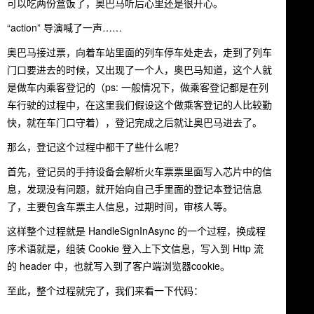
可以吃两份盒饭了，奥巴马听后心里还是很开心。
“action” 导演喊了一声……
奥巴马接过票，向着车站里面的列车停车处走去，走到了列车
门口要进去的时候，又出现了一个人，奥巴马知道，这个人就
是做车内乘客登记的（ps: 一般情况下，做乘客登记都是在列
车行驶的过程中，在这里我们假设这个做乘客登记的人比较勤
快，就在车门口守着），登记完成之后就让奥巴马进去了。
那么，登记这个过程中都干了些什么呢？
首先，登记员的手持设备会解析火车票票里面写入芯片中的信
息，发现没有问题，就开始向自己手里面的登记本登记信息
了，主要包含车票主人信息，过期时间，审核人等。
这样整个过程就是 HandleSignInAsync 的一个过程，换成程
序术语就是，组装 Cookie 登入上下文信息，写入到 Http 流
的 header 中，也就写入到了客户端浏览器cookie。
至此，整个过程就完了，我们来看一下代码：