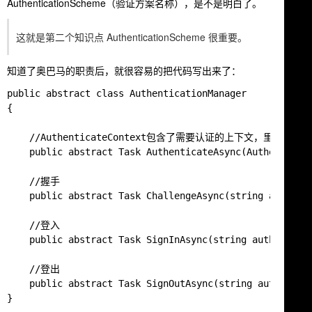
AuthenticationScheme
（验证方案名称），是不是明白了。
这就是第二个知识点 AuthenticationScheme 很重要。
知道了奥巴马的职责后，就很容易的把代码写出来了：
public abstract class AuthenticationManager

{

    //AuthenticateContext包含了需要认证的上下文，里面就有小
    public abstract Task AuthenticateAsync(Authenticate
    //握手

    public abstract Task ChallengeAsync(string authenti
    //登入

    public abstract Task SignInAsync(string authenticat
    //登出

    public abstract Task SignOutAsync(string authentica
}
