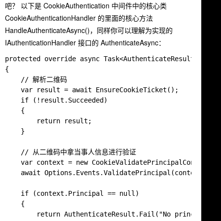
吧？ 以下是 CookieAuthentication 中间件中的核心类
CookieAuthenticationHandler 的里面的核心方法
HandleAuthenticateAsync()，同样你可以理解为实现的
IAuthenticationHandler 接口的 AuthenticateAsync：
protected override async Task<AuthenticateResult> Handl
{

    // 解析二维码

    var result = await EnsureCookieTicket();

    if (!result.Succeeded)

    {

        return result;

    }

    // 从二维码中拿当事人信息进行验证

    var context = new CookieValidatePrincipalContext(Co
    await Options.Events.ValidatePrincipal(context);

    if (context.Principal == null)

    {

        return AuthenticateResult.Fail("No principal.")