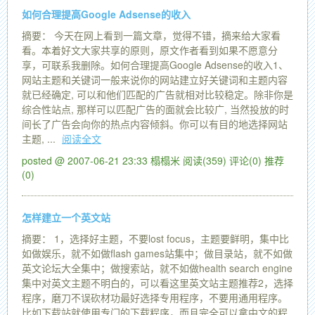
如何合理提高Google Adsense的收入
摘要： 今天在网上看到一篇文章，觉得不错，摘来给大家看
看。本着好文大家共享的原则，原文作者看到如果不愿意分
享，可联系我删除。如何合理提高Google Adsense的收入1、
网站主题和关键词一般来说你的网站建立好关键词和主题内容
就已经确定, 可以和他们匹配的广告就相对比较稳定。除非你是
综合性站点, 那样可以匹配广告的面就会比较广, 当然投放的时
间长了广告会向你的热点内容倾斜。你可以有目的地选择网站
主题, ...
阅读全文
posted @ 2007-06-21 23:33 榻榻米
阅读(359)
评论(0)
推荐
(0)
怎样建立一个英文站
摘要： 1，选择好主题，不要lost focus，主题要鲜明，集中比
如做娱乐，就不如做flash games站集中；做目录站，就不如做
英文论坛大全集中；做搜索站，就不如做health search engine
集中对英文主题不明白的，可以看这里英文站主题推荐2，选择
程序，磨刀不误砍材功最好选择专用程序，不要用通用程序。
比如下载站就使用专门的下载程序，而且完全可以拿中文的程