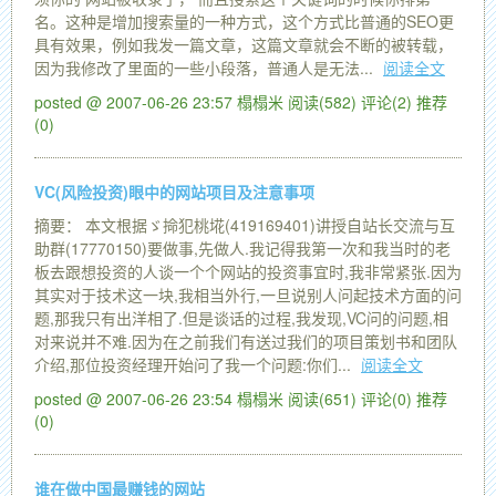
名。这种是增加搜索量的一种方式，这个方式比普通的SEO更
具有效果，例如我发一篇文章，这篇文章就会不断的被转载，
因为我修改了里面的一些小段落，普通人是无法...
阅读全文
posted @ 2007-06-26 23:57 榻榻米
阅读(582)
评论(2)
推荐
(0)
VC(风险投资)眼中的网站项目及注意事项
摘要： 本文根据ゞ掵犯桃埖(419169401)讲授自站长交流与互
助群(17770150)要做事,先做人.我记得我第一次和我当时的老
板去跟想投资的人谈一个个网站的投资事宜时,我非常紧张.因为
其实对于技术这一块,我相当外行,一旦说别人问起技术方面的问
题,那我只有出洋相了.但是谈话的过程,我发现,VC问的问题,相
对来说并不难.因为在之前我们有送过我们的项目策划书和团队
介绍,那位投资经理开始问了我一个问题:你们...
阅读全文
posted @ 2007-06-26 23:54 榻榻米
阅读(651)
评论(0)
推荐
(0)
谁在做中国最赚钱的网站