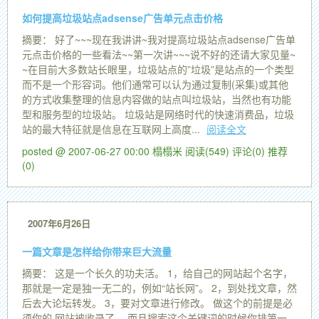
如何提高垃圾站点adsense广告单元点击价格
摘要： 好了~~~现在我讲讲~我对提高垃圾站点adsense广告单
元点击价格的一些看法~~第一次讲~~~说不好的还请大家见量~
~在目前大多数站长眼里，垃圾站点的”垃圾”是站点的一个类型
而不是一个形容词。他们通常可以认为通过复制(采集)或其他
的方式收集整理的信息内容做的站点叫垃圾站，当然也有功能
型和服务型的垃圾站。 垃圾站是网络时代的快速消费品，垃圾
站的最大特征就是信息在互联网上高度...
阅读全文
posted @ 2007-06-27 00:00 榻榻米
阅读(549)
评论(0)
推荐
(0)
2007年6月26日
一篇文章是怎样给你带来巨大流量
摘要： 这是一个长久的功夫活。 1，给自己的网站起个名字，
那就是一定是独一无二的，例如“站长网”。 2，到处找文章，然
后去大论坛转发。 3，要对文章进行修改。 做这个的前提是必
须你的 网站被收录了， 而且搜索这个关键词的时候你排第一