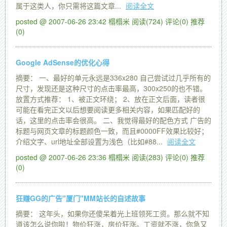
属于这类人，你只需将这篇文章...
阅读全文
posted @ 2007-06-26 23:42 榻榻米
阅读(724)
评论(0)
推荐
(0)
Google AdSense的优化心得
摘要： 一、最好的单元永远是336x280 自己尝试过几乎所有的
尺寸，发现还是这种尺寸的点击率最高，300x250的也不错。
放置方式推荐： 1、被正文环绕； 2、放在正文后面，读者很
可能在看完正文以后想要阅读更多相关内容，如果匹配好的
话，这里的点击率会很高。 二、我觉得最好的配色方式 广告的
标题与网页文章的标题颜色一致，而且#0000FF效果比较好；
介绍文字、url地址全部设置为浅色（比如#88...
阅读全文
posted @ 2007-06-26 23:36 榻榻米
阅读(283)
评论(0)
推荐
(0)
狂赚GG的广告"厦门"MM站长的自述故事
摘要： 这年头，如果你还傻呆着光上班领死工资。那么就不知
道该怎么说你啦！物价狂涨，房价狂涨。工资就不涨，你急又