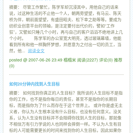
摘要： 尽管工作繁忙，陈学军却沉浸其中，用他自己的话来
说，过这种生活的不止他一个人，朝两旁望望，有马云、陈天
桥为伴，朝前面望望，有盛田昭夫、松下幸之助等等。要成为
纺织业创意平台的领袖，是注定要付出代价的，譬如“工作
狂”，又譬如只睡几个小时，再与自己的客户滔滔不绝地讲上几
个小时。 陈学军的办公室宽大明亮，透过玻璃幕墙，他能
看到所有和他一样胸怀梦想，并愿意为之付出一切的员工，当
然，他...
阅读全文
posted @ 2007-06-26 23:49 榻榻米
阅读(2227)
评论(0)
推荐
(0)
如何20分钟内找到人生目标
摘要： 如何找到你真正的人生目标？我所谈的人生目标不是指
你的工作，也不是指你每日的责任，甚至不是指你的长期目
标，而是指你为了什么而存在于这个世界上。 或许你是虚无主
义者，你认为人生根本没有什么目标，也没有任何意义。没关
系，认为人生没有目标并不会阻碍你找到人生的目标，那就像
不相信万有引力学说的人也同样会摔倒一样。不认为人生有目
标的人可能需要更长的时间来找到你的人生目标，因此如果你