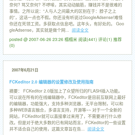
奈何? 骂又奈何? 不啰嗦，其实动动脑筋，赚钱并不是很难的
事情。之所以说：“人与人之间最大的区别在于：脖子之上
的”，这话一点也不假。你还没有听说过GoogleAdsense!难怪
你还在死领工资。多获取点信息吧。这年头，有好处的。 Goo
gleAdsense，其实就是做个网...
阅读全文
posted @ 2007-06-26 23:26 榻榻米
阅读(441)
评论(1)
推荐
(0)
2007年6月21日
FCKeditor 2.0 编辑器的设置修改及使用指南
摘要： FCKeditor 2.0版加上了众望所归的FLASH插入功能。
可以说在所有的在线编辑器中，FCKeditor是目前互联网上最好
的编辑器，功能强大，支持多种浏览器，无平台限制，可以和
多种WEB语言融合，多语言支持，开源等~~ 对于一个全新的
网站，FCKeditor就可以直接拿过来用了，不需要进行什么修
改。但是对于绝大多数的已有网站而言，FCKeditor的一些设置
并不适合自己的使用，这篇文章旨在告...
阅读全文