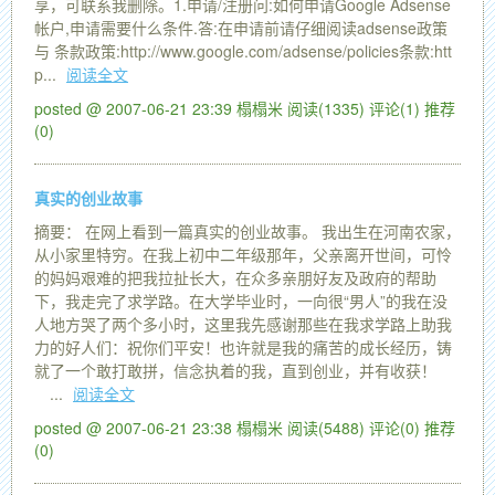
享，可联系我删除。1.申请/注册问:如何申请Google Adsense
帐户,申请需要什么条件.答:在申请前请仔细阅读adsense政策
与 条款政策:http://www.google.com/adsense/policies条款:htt
p...
阅读全文
posted @ 2007-06-21 23:39 榻榻米
阅读(1335)
评论(1)
推荐
(0)
真实的创业故事
摘要： 在网上看到一篇真实的创业故事。 我出生在河南农家，
从小家里特穷。在我上初中二年级那年，父亲离开世间，可怜
的妈妈艰难的把我拉扯长大，在众多亲朋好友及政府的帮助
下，我走完了求学路。在大学毕业时，一向很“男人”的我在没
人地方哭了两个多小时，这里我先感谢那些在我求学路上助我
力的好人们：祝你们平安！也许就是我的痛苦的成长经历，铸
就了一个敢打敢拼，信念执着的我，直到创业，并有收获！
...
阅读全文
posted @ 2007-06-21 23:38 榻榻米
阅读(5488)
评论(0)
推荐
(0)