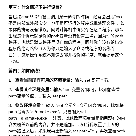
第三：什么情况下进行设置？
当启动cmd命令行窗口调用某一命令的时候，经常会出现“xxx
不是内部或外部命令，也不是可运行的程序或批处理文件”，如
果你的拼写没有错误，同时计算机中确实存在这个程序，那么
出现这个提示就是你的path变量没有设置正确，因为你的path
路径，也就是默认路径里没有你的程序，同时你有没有给出你
程序的绝对路径（因为你只是输入了命令或程序的名称而
已），这是操作系统不知道去哪儿找你的程序，就会提示这个
问题。
第四：如何修改？
1、
查看当前所有可用的环境变量
：输入 set 即可查看。
2、
查看某个环境变量：输入
“set 变量名”即可，比如想查看
path变量的值，即输入 set path
3、
修改环境变量
：输入 “set 变量名=变量内容”即可，比如将
path设置为“d:\nmake.exe”，只要输入set
path="d:\nmake.exe"。注意，此修改环境变量是指用现在的内
容去覆盖以前的内容，并不是追加。比如当我设置了上面的
path路径之后，如果我再重新输入set path="c"，再次查看path