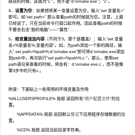
路径的时候，其值为“c:”，而不是“d:\nmake.exe”；“c”。
4、
设置为空
：如果想将某一变量设置为空，输入“set 变量名=”
即可。如“set path=” 那么查看path的时候就为空。注意，上面
已经说了，只在当前命令行窗口起作用。因此查看path的时候
不要去右击“我的电脑”——“属性”........
5、
给变量追加内容
（不同于3，那个是覆盖）：输入“set 变量
名=%变量名%;变量内容”。如，为path添加一个新的路径，输
入“ set path=%path%;d:\nmake.exe”即可将d:\nmake.exe添加
到path中，再次执行"set path=%path%;c:"，那么，使用set
path语句来查看的时候，将会有：d:\nmake.exe;c:，而不是像
第3步中的只有c:。
附录：下面贴上一些常用的环境变量及作用
%ALLUSERSPROFILE% 局部 返回所有“
用户配置文件
”的位
置。
%APPDATA% 局部 返回默认
情况
下应用程序存储数据的位
置。
%CD% 局部 返回当前目录字符串。