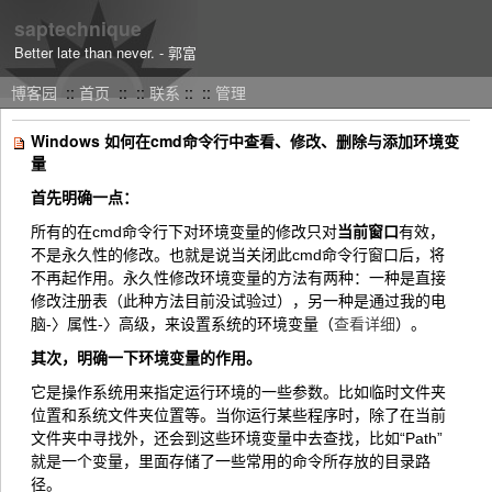
saptechnique
Better late than never. - 郭富
博客园
::
首页
::
::
联系
::
::
管理
Windows 如何在cmd命令行中查看、修改、删除与添加环境变
量
首先明确一点：
所有的在cmd命令行下对环境变量的修改只对
当前窗口
有效，
不是永久性的修改。也就是说当关闭此cmd命令行窗口后，将
不再起作用。永久性修改环境变量的方法有两种：一种是直接
修改注册表（此种方法目前没试验过），另一种是通过我的电
脑-〉属性-〉高级，来设置系统的环境变量（
查看详细
）。
其次，明确一下环境变量的作用。
它是操作系统用来指定运行环境的一些参数。比如临时文件夹
位置和系统文件夹位置等。当你运行某些程序时，除了在当前
文件夹中寻找外，还会到这些环境变量中去查找，比如“Path”
就是一个变量，里面存储了一些常用的命令所存放的目录路
径。