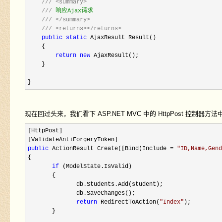
///
<summary>
///
 响应Ajax请求

///
</summary>
///
<returns></returns>
public
static
 AjaxResult Result()

    {

return
new
 AjaxResult();

    }

}
现在回过头来，我们看下 ASP.NET MVC 中的 HttpPost 控制器方法中
[HttpPost]

public
 ActionResult Create([Bind(Include = 
"
ID,Name,Gend
{

if
 (ModelState.IsValid)

       {

              db.Students.Add(student);

              db.SaveChanges();

return
 RedirectToAction(
"
Index
"
);

       }
