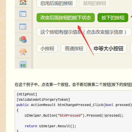
在这个例子中，点击第一个按钮，会不断切换第二个按钮[按下的按钮
[HttpPost]

public
 ActionResult btnChangePressed_Click(
bool
 pressed)

{

    UIHelper.Button(
"
btnPressed
"
).Pressed(!
pressed);

return
 UIHelper.Result();

}