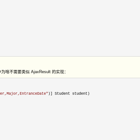
为啥不需要类似 AjaxResult 的实现：
er,Major,EntranceDate
"
)] Student student)
