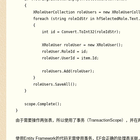
	{

		XRoleUserCollection roleUsers = new XRoleUserCollection();

		foreach (string roleIdStr in hfSelectedRole.Text.Split(','))

		{

			int id = Convert.ToInt32(roleIdStr);

			XRoleUser roleUser = new XRoleUser();

			roleUser.RoleId = id;

			roleUser.UserId = item.Id;

			roleUsers.Add(roleUser);

		}

		roleUsers.SaveAll();

	}

	scope.Complete();

由于需要操作两张表，所以使用了事务（TransactionScope），并在两
使用Entity Framework的代码无需使用事务，EF会正确的处理