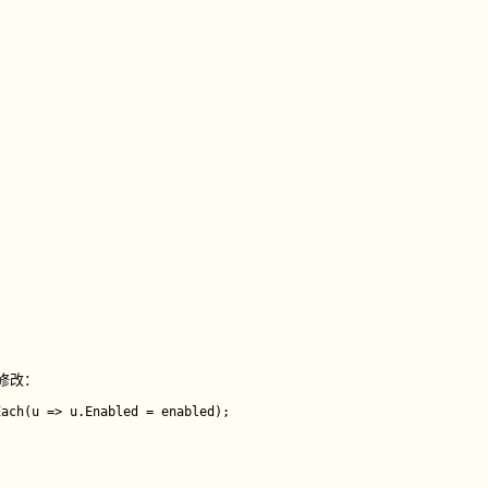
修改：
ach(u => u.Enabled = enabled);
