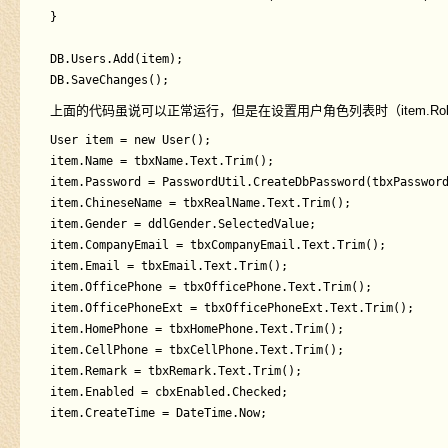
}

DB.Users.Add(item);

上面的代码虽说可以正常运行，但是在设置用户角色列表时（item.Ro
User item = new User();

item.Name = tbxName.Text.Trim();

item.Password = PasswordUtil.CreateDbPassword(tbxPassword
item.ChineseName = tbxRealName.Text.Trim();

item.Gender = ddlGender.SelectedValue;

item.CompanyEmail = tbxCompanyEmail.Text.Trim();

item.Email = tbxEmail.Text.Trim();

item.OfficePhone = tbxOfficePhone.Text.Trim();

item.OfficePhoneExt = tbxOfficePhoneExt.Text.Trim();

item.HomePhone = tbxHomePhone.Text.Trim();

item.CellPhone = tbxCellPhone.Text.Trim();

item.Remark = tbxRemark.Text.Trim();

item.Enabled = cbxEnabled.Checked;

item.CreateTime = DateTime.Now;
