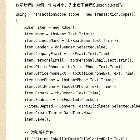
以新增用户为例，作为对比，先来看下使用Subsonic的代码：
using (TransactionScope scope = new TransactionScope())

{

	XUser item = new XUser();

	item.Name = tbxName.Text.Trim();

	item.ChineseName = tbxRealName.Text.Trim();

	item.Gender = ddlGender.SelectedValue;

	item.CompanyEmail = tbxEmail.Text.Trim();

	item.PersonalEmail = tbxPersonalEmail.Text.Trim();

	item.OfficePhone = tbxOfficePhone.Text.Trim();

	item.OfficePhoneExt = tbxOfficePhoneExt.Text.Trim();

	item.HomePhone = tbxHomePhone.Text.Trim();

	item.CellPhone = tbxCellPhone.Text.Trim();

	item.Remark = tbxRemark.Text.Trim();

	item.Enabled = cbxEnabled.Checked;

	//item.DeptId = Convert.ToInt32(ddlDept.SelectedValue);

	item.CreateTime = DateTime.Now;

	item.Save();

	// 添加所有角色

	if (!String.IsNullOrEmpty(hfSelectedRole.Text))
