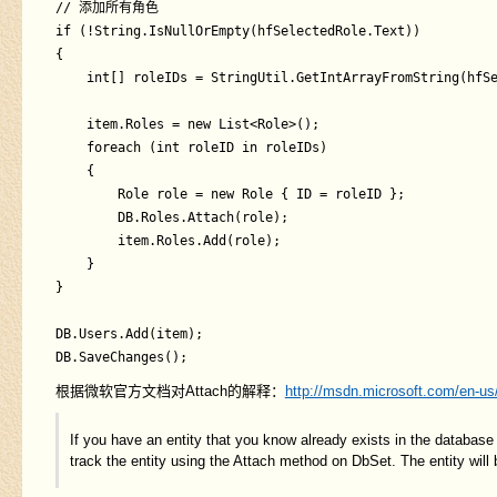
// 添加所有角色

if (!String.IsNullOrEmpty(hfSelectedRole.Text))

{

	int[] roleIDs = StringUtil.GetIntArrayFromString(hfSelectedRole.Text);

	item.Roles = new List<Role>();

	foreach (int roleID in roleIDs)

    {

		Role role = new Role { ID = roleID };

		DB.Roles.Attach(role);

		item.Roles.Add(role);

	}

}

DB.Users.Add(item);

根据微软官方文档对Attach的解释：
http://msdn.microsoft.com/en-us
If you have an entity that you know already exists in the database 
track the entity using the Attach method on DbSet. The entity will 