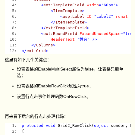
   4:  
<
ext:TemplateField
Width
="60px"
>
   5:  
<
ItemTemplate
>
   6:  
<
asp:Label
ID
="Label2"
runat
="
   7:  
</
ItemTemplate
>
   8:  
</
ext:TemplateField
>
   9:  
<
ext:BoundField
ExpandUnusedSpace
="tru
  10:  
HeaderText
="姓名"
/>
  11:  
</
Columns
>
  12:  
</
ext:Grid
>
这里有如下几个关键点：
设置表格的EnableMultiSelect属性为false，让表格只能单
选；
设置表格的EnableRowClick属性为true；
设置行点击事件处理函数OnRowClick。
再来看下后台的行点击处理代码：
   1:  
protected
void
 Grid2_RowClick(
object
 sender, E
   2:  
{