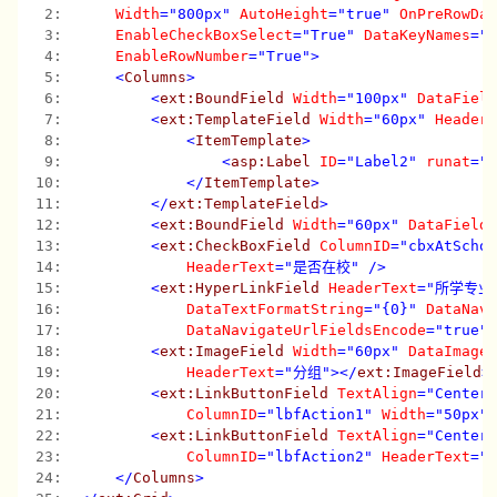
   2:  
Width
="800px"
AutoHeight
="true"
OnPreRowDa
   3:  
EnableCheckBoxSelect
="True"
DataKeyNames
="
   4:  
EnableRowNumber
="True"
>
   5:  
<
Columns
>
   6:  
<
ext:BoundField
Width
="100px"
DataFiel
   7:  
<
ext:TemplateField
Width
="60px"
Header
   8:  
<
ItemTemplate
>
   9:  
<
asp:Label
ID
="Label2"
runat
="
  10:  
</
ItemTemplate
>
  11:  
</
ext:TemplateField
>
  12:  
<
ext:BoundField
Width
="60px"
DataField
  13:  
<
ext:CheckBoxField
ColumnID
="cbxAtScho
  14:  
HeaderText
="是否在校"
/>
  15:  
<
ext:HyperLinkField
HeaderText
="所学专业
  16:  
DataTextFormatString
="{0}"
DataNav
  17:  
DataNavigateUrlFieldsEncode
="true"
  18:  
<
ext:ImageField
Width
="60px"
DataImage
  19:  
HeaderText
="分组"
></
ext:ImageField
>
  20:  
<
ext:LinkButtonField
TextAlign
="Center
  21:  
ColumnID
="lbfAction1"
Width
="50px"
  22:  
<
ext:LinkButtonField
TextAlign
="Center
  23:  
ColumnID
="lbfAction2"
HeaderText
="
  24:  
</
Columns
>