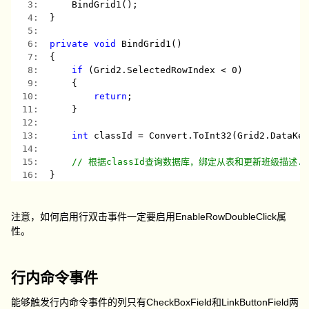
   3:  
    BindGrid1();
   4:  
}
   5:  
   6:  
private
void
 BindGrid1()
   7:  
{
   8:  
if
 (Grid2.SelectedRowIndex < 0)
   9:  
    {
  10:  
return
;
  11:  
    }
  12:  
  13:  
int
 classId = Convert.ToInt32(Grid2.DataKe
  14:  
  15:  
// 根据classId查询数据库，绑定从表和更新班级描述..
  16:  
}
注意，如何启用行双击事件一定要启用EnableRowDoubleClick属
性。
行内命令事件
能够触发行内命令事件的列只有CheckBoxField和LinkButtonField两