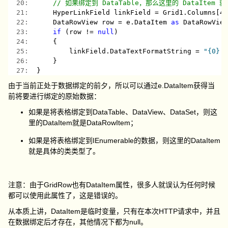
  20:  
// 如果绑定到 DataTable，那么这里的 DataItem 就是
  21:  
    HyperLinkField linkField = Grid1.Columns[4
  22:  
    DataRowView row = e.DataItem 
as
 DataRowVie
  23:  
if
 (row != 
null
)
  24:  
    {
  25:  
        linkField.DataTextFormatString = 
"{0} 
  26:  
    }
  27:  
}
由于当前正处于数据绑定的前夕，所以可以通过e.DataItem获得当
前将要进行绑定的原始数据：
如果是将表格绑定到DataTable、DataView、DataSet，则这
里的DataItem就是DataRowItem；
如果是将表格绑定到IEnumerable的数据，则这里的DataItem
就是具体的类类型了。
注意：由于GridRow也有DataItem属性，很多人就误认为任何时候
都可以使用此属性了，这是错误的。
从本质上讲，DataItem是临时变量，只有在本次HTTP请求中，并且
在数据绑定后才存在，其他情况下都为null。