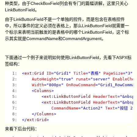
种类型，由于CheckBoxField列会有专门的篇幅讲解，这里只关心
LinkButtonField。
由于LinkButtonField不是一个单独的控件，而是包含在表格控件
中，所以事件的定义必须在表格上，那么LinkButtonField就需要一
个标示来表明当前触发的是表格中的哪个LinkButtonField，这个标
示其实就是CommandName和CommandArgument。
下面通过一个例子来说明如何使用LinkButtonField，先看下ASPX标
签结构：
   1:  
<
ext:Grid
ID
="Grid1"
Title
="表格"
PageSize
="3"
   2:  
AutoHeight
="true"
runat
="server"
EnableChe
   3:  
Width
="800px"
OnRowCommand
="Grid1_RowComma
   4:  
<
Columns
>
   5:  
<
ext:LinkButtonField
HeaderText
="&nbsp
   6:  
<
ext:LinkButtonField
HeaderText
="&nbsp
   7:  
CommandName
="Action2"
Text
="按钮 2"
   8:  
</
Columns
>
   9:  
</
ext:Grid
>
来看下后台代码：