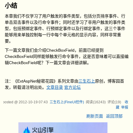
小结
本章我们不仅学习了用户触发的事件类型，包括分页排序事件、行
单击双击事件以及行命令事件；同时还学习了非用户触发的事件类
型，包括预绑定事件、行预绑定事件以及行绑定事件，这三个事件
能够用来单独控制每一行中每个单元格的显示内容，同样非常重
要。
下一篇文章我们会介绍CheckBoxField，前面已经提到
CheckBoxField同样能够触发行命令事件，这是否意味着可以直接编
辑CheckBoxField呢？下一篇文章会详细讲解。
注：《ExtAspNet秘密花园》系列文章由
三生石上
原创，博客园首
发，转载请注明出处。
文章目录
官方论坛
posted @
2012-10-19 07:43
三生石上(FineUI控件)
阅读(
16243
) 评论(
19
)
收
藏
举报
刷新页面
返回顶部