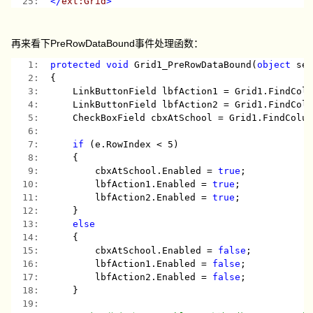
  25:  
</
ext:Grid
>
再来看下PreRowDataBound事件处理函数：
   1:  
protected
void
 Grid1_PreRowDataBound(
object
 se
   2:  
{
   3:  
    LinkButtonField lbfAction1 = Grid1.FindCol
   4:  
    LinkButtonField lbfAction2 = Grid1.FindCol
   5:  
    CheckBoxField cbxAtSchool = Grid1.FindColu
   6:  
   7:  
if
 (e.RowIndex < 5)
   8:  
    {
   9:  
        cbxAtSchool.Enabled = 
true
;
  10:  
        lbfAction1.Enabled = 
true
;
  11:  
        lbfAction2.Enabled = 
true
;
  12:  
    }
  13:  
else
  14:  
    {
  15:  
        cbxAtSchool.Enabled = 
false
;
  16:  
        lbfAction1.Enabled = 
false
;
  17:  
        lbfAction2.Enabled = 
false
;
  18:  
    }
  19:  