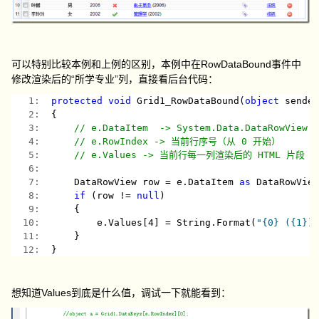
可以特别比较本例和上例的区别，本例中在RowDataBound事件中
修改渲染后的“所学专业”列，直接看后台代码：
   1:  
protected
void
 Grid1_RowDataBound(
object
 sende
   2:  
{
   3:  
// e.DataItem  -> System.Data.DataRowVi
   4:  
// e.RowIndex -> 当前行序号（从 0 开始）
   5:  
// e.Values -> 当前行每一列渲染后的 HTML 片段
   6:  
   7:  
    DataRowView row = e.DataItem 
as
 DataRowVie
   8:  
if
 (row != 
null
)
   9:  
    {
  10:  
        e.Values[4] = String.Format(
"{0} ({1})
  11:  
    }
  12:  
}
想知道Values到底是什么值，调试一下就能看到：