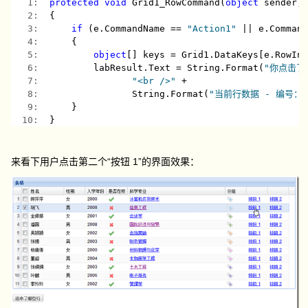
   1:  
protected
void
 Grid1_RowCommand(
object
 sender,
   2:  
{
   3:  
if
 (e.CommandName == 
"Action1"
 || e.Comman
   4:  
    {
   5:  
object
[] keys = Grid1.DataKeys[e.RowIn
   6:  
        labResult.Text = String.Format(
"你点击了第
   7:  
"<br />"
 +
   8:  
               String.Format(
"当前行数据 - 编号：{
   9:  
    }
  10:  
}
来看下用户点击第二个“按钮 1”的界面效果：