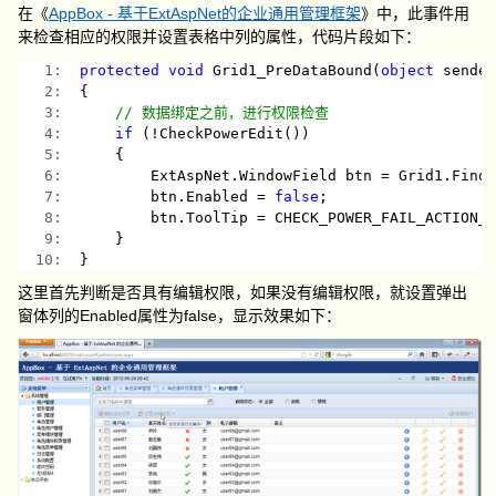
在《
AppBox - 基于ExtAspNet的企业通用管理框架
》中，此事件用
来检查相应的权限并设置表格中列的属性，代码片段如下：
   1:  
protected
void
 Grid1_PreDataBound(
object
 sende
   2:  
{
   3:  
// 数据绑定之前，进行权限检查
   4:  
if
 (!CheckPowerEdit())
   5:  
    {
   6:  
        ExtAspNet.WindowField btn = Grid1.Find
   7:  
        btn.Enabled = 
false
;
   8:  
        btn.ToolTip = CHECK_POWER_FAIL_ACTION_
   9:  
    }
  10:  
}
这里首先判断是否具有编辑权限，如果没有编辑权限，就设置弹出
窗体列的Enabled属性为false，显示效果如下：