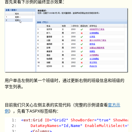
首先来看下示例的最终显示效果：
用户单击左侧的某一个班级时，通过更新右侧的班级信息和班级的
学生列表。
目前我们只关心左侧主表的实现代码（完整的示例请查看
官方示
例
），先看下ASPX标签结构：
   1:  
<
ext:Grid
ID
="Grid2"
ShowBorder
="true"
ShowHea
   2:  
DataKeyNames
="Id,Name"
EnableMultiSelect
="
   3:  
<
Columns
>