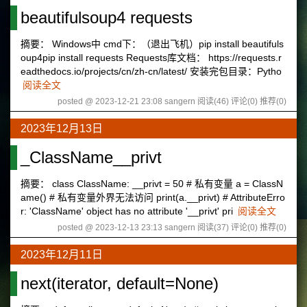
beautifulsoup4 requests
摘要： Windows中 cmd下：（退出飞机）pip install beautifuls
oup4pip install requests Requests库文档： https://requests.r
eadthedocs.io/projects/cn/zh-cn/latest/ 安装完包目录：Pytho
阅读全文
posted @ 2023-12-21 23:08 sangern
阅读(46)
评论(0)
推荐(0)
2023年12月13日
_ClassName__privt
摘要： class ClassName: __privt = 50 # 私有变量 a = ClassN
ame() # 私有变量外界无法访问 print(a.__privt) # AttributeErro
r: 'ClassName' object has no attribute '__privt' pri
阅读全文
posted @ 2023-12-13 23:13 sangern
阅读(37)
评论(0)
推荐(0)
2023年12月11日
next(iterator, default=None)