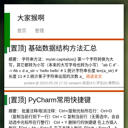
大家猴啊
首页
管理
[置顶]
基础数据结构方法汇总
摘要： 字符串方法：mystr.capitalize() 第一个字符转换为大
写，其它都转为小写（本来的大写字母也转为小写） "ab C d" -
-> Ab c d a_str = 'hello hello' # 1.统计字符串长度 len(a_str) #
长度 11 # 2.统计某子字符串出现的次数 a_
阅读全文
posted @ 2023-05-26 17:32 sangern
阅读(47)
评论(0)
推荐(0)
[置顶]
PyCharm常用快捷键
摘要： 批量注释/取消注释：Ctrl+/复制光标所在行：Ctrl+D
（复制当前行到下一行）Ctrl + C 复制当前行（无需选中，会自
动选中光标所在行整行） Ctrl + Y 删除行的快捷键 在上方插入