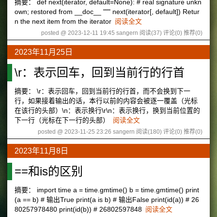
摘要： def next(iterator, default=None): # real signature unkn
own; restored from __doc__ """ next(iterator[, default]) Retur
n the next item from the iterator
阅读全文
posted @ 2023-12-11 19:45 sangern
阅读(37)
评论(0)
推荐(0)
2023年11月25日
\r：表示回车，回到当前行的行首
摘要： \r：表示回车，回到当前行的行首，而不会换到下一
行，如果接着输出的话，本行以前的内容会被逐一覆盖（光标
在该行的头部）\n：表示换行\r\n：表示换行，换到当前位置的
下一行（光标在下一行的头部）
阅读全文
posted @ 2023-11-25 23:26 sangern
阅读(180)
评论(0)
推荐(0)
2023年11月8日
==和is的区别
摘要： import time a = time.gmtime() b = time.gmtime() print
(a == b) # 输出True print(a is b) # 输出False print(id(a)) # 26
80257978480 print(id(b)) # 26802597848
阅读全文