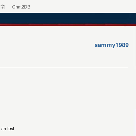
助商
Chat2DB
sammy1989
/tn test