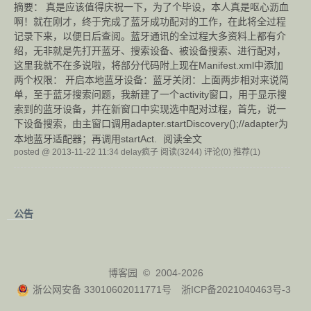
摘要： 真是应该值得庆祝一下，为了个毕设，本人真是呕心沥血
啊！就在刚才，终于完成了蓝牙成功配对的工作，在此将全过程
记录下来，以便日后查阅。蓝牙通讯的全过程大多资料上都有介
绍，无非就是先打开蓝牙、搜索设备、被设备搜索、进行配对，
这里我就不在多说啦，将部分代码附上现在Manifest.xml中添加
两个权限： 开启本地蓝牙设备：蓝牙关闭：上面两步相对来说简
单，至于蓝牙搜索问题，我新建了一个activity窗口，用于显示搜
索到的蓝牙设备，并在新窗口中实现选中配对过程，首先，说一
下设备搜索，由主窗口调用adapter.startDiscovery();//adapter为
本地蓝牙适配器；再调用startAct.
阅读全文
posted @ 2013-11-22 11:34 delay疯子
阅读(3244)
评论(0)
推荐(1)
公告
博客园
© 2004-2026
浙公网安备 33010602011771号
浙ICP备2021040463号-3