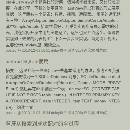
oid中ListView这个组件比较常用，但对初学者来说，又比较难掌
握，在此分享一下我的使用经验。 ListView是以列表的形式展示
数据，这里面有三个要素：数据、视图、适配器。 常用的适配器
有三种：ArrayAdapter, SimpleAdapter, SimpleCursorAdapter。
其中SimpleAdapter扩展性最好，几乎能实现所有展示需求的列
表，我在实际开发中用的全是这个，这里也只介绍这个。假设要
实现如下效果的列表视图：下面一步步来实现。首先设计视图，
主要设计ListView里
阅读全文
posted @ 2013-12-03 16:51 delay疯子
阅读(317)
评论(0)
推荐(0)
android SQLite使用
摘要： 这里介绍一些SQLite一些基本常用的方法，参考API手册
首先需要得到一个SQLiteDatabase对象；SQLiteDatabase db;d
b = openOrCreateDatabase("data.db", Context.MODE_PRIVAT
E, null);然后再在db中创建一个表；db.execSQL("CREATE TAB
LE IF NOT EXISTS table_name (_id INTEGER PRIMARY KEY
AUTOINCREMENT, date INTEGER, item TEXT, money INTEG
ER)"
阅读全文
posted @ 2013-12-03 15:34 delay疯子
阅读(306)
评论(0)
推荐(0)
蓝牙从搜索到成功配对的全过程