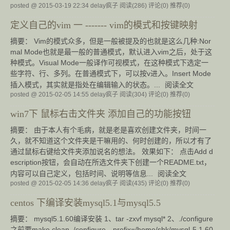
posted @ 2015-03-19 22:34 delay疯子
阅读(286)
评论(0)
推荐(0)
定义自己的vim 一 ------- vim的模式和按键映射
摘要： Vim的模式众多，但是一般被提及的也就是这么几种:Nor
mal Mode也就是最一般的普通模式，默认进入vim之后，处于这
种模式。Visual Mode一般译作可视模式，在这种模式下选定一
些字符、行、多列。在普通模式下，可以按v进入。Insert Mode
插入模式，其实就是指处在编辑输入的状态。...
阅读全文
posted @ 2015-02-05 14:55 delay疯子
阅读(304)
评论(0)
推荐(0)
win7下 鼠标右击文件夹 添加自己的功能按钮
摘要： 由于本人有个毛病，就是老是喜欢创建文件夹，时间一
久，就不知道这个文件夹是干嘛用的、何时创建的，所以才有了
通过鼠标右键给文件夹添加说名的想法。 效果如下： 点击Add d
escription按钮，会自动在所选文件夹下创建一个README.txt，
内容可以自己定义，包括时间、说明等信息...
阅读全文
posted @ 2015-02-05 14:36 delay疯子
阅读(435)
评论(0)
推荐(0)
centos 下编译安装mysql5.1与mysql5.5
摘要： mysql5.1.60编译安装 1、tar -zxvf mysql* 2、./configure
之前要make clean ./configure --prefix=/home/shk/mysql-5.1.60