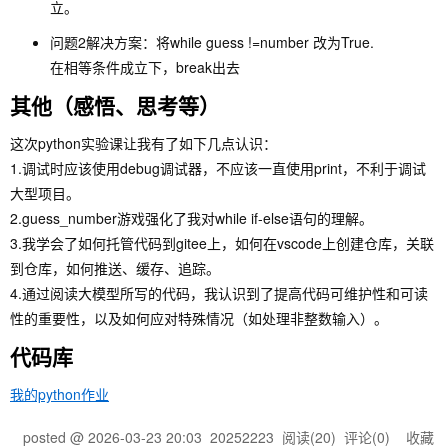
立。
问题2解决方案：将while guess !=number 改为True.
在相等条件成立下，break出去
其他（感悟、思考等）
这次python实验课让我有了如下几点认识：
1.调试时应该使用debug调试器，不应该一直使用print，不利于调试
大型项目。
2.guess_number游戏强化了我对while if-else语句的理解。
3.我学会了如何托管代码到gitee上，如何在vscode上创建仓库，关联
到仓库，如何推送、缓存、追踪。
4.通过阅读大模型所写的代码，我认识到了提高代码可维护性和可读
性的重要性，以及如何应对特殊情况（如处理非整数输入）。
代码库
我的python作业
posted @
2026-03-23 20:03
20252223
阅读(
20
) 评论(
0
)
收藏