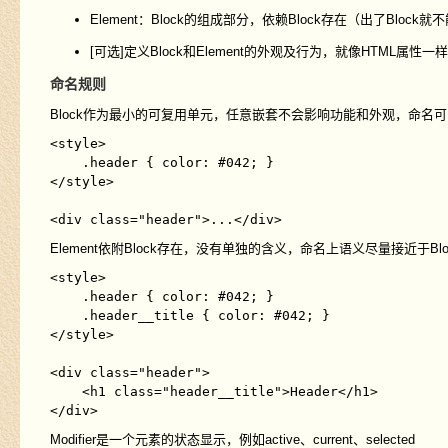
Element：Block的组成部分，依赖Block存在（出了Block就
[可选]定义Block和Element的外观及行为，就像HTML属性
命名规则
Block
作为最小的可复用单元，任意嵌套不会影响功能和外观，命名可
<style>

    .header { color: #042; }

</style>

Element
依附Block存在，没有单独的含义，命名上语义尽量接近于Blo
<style>

    .header { color: #042; }

    .header__title { color: #042; }

</style>

<div class="header">

    <h1 class="header__title">Header</h1>

Modifier
是一个元素的状态显示，例如
active
、
current
、
selected