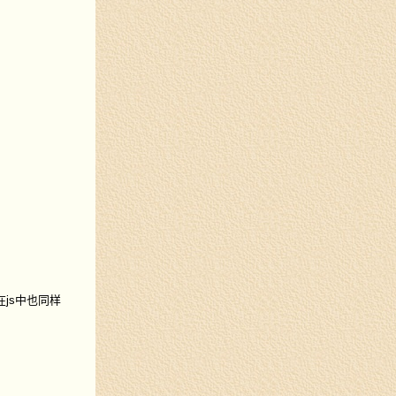
在
js
中也同样