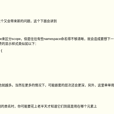
这个又会带来新的问题，这个下面会讲到
e
来区分
scope
，但是往往有些
namespace
命名得不够清晰，就会造成要想下一
终的显示样式类似如以下：
{

数也就越多。当然在更多的情况下，可能嵌套的层次还会更深，另外，这里单单
用的类名时，你可能要花上老半天才知道它们到底是用在哪个元素上