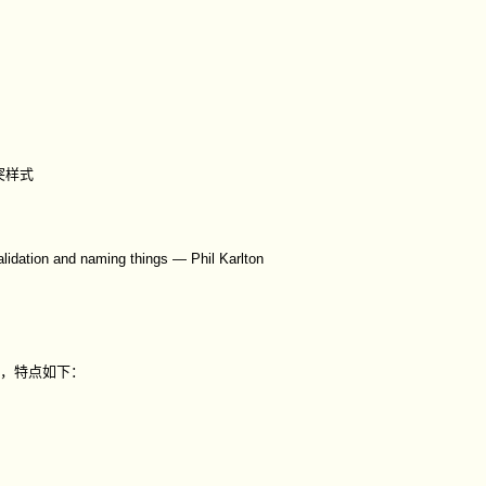
突样式
lidation and naming things — Phil Karlton
元，特点如下：