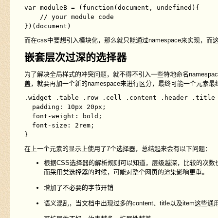
var moduleB = (function(document, undefined){

    // your module code

而在css中要想引入模块化，那么就只能通过
namespace
来实现，而
嵌套层次过深的选择器
为了解决全局样式的冲突问题，就不得不引入一些特地命名
namespac
盖，就要再加一个新的
namespace
来进行区分，最终可能一个元素最
.widget .table .row .cell .content .header .title 
  padding: 10px 20px;

  font-weight: bold;

  font-size: 2rem;

在上一个元素的显示上使用了7个选择器，总结起来会有以下问题：
根据CSS选择器的解析规则可以知道，层级越深，比较的次
而采用类选择器的时候，可能对整个网页的渲染影响更重。
增加了不必要的字节开销
语义混乱，当文档中出现过多的
content
、
title
以及
item
这些通