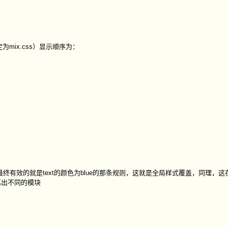
ix.css）显示顺序为：
，最终有效的就是
text
的颜色为
blue
的那条规则，这就是全局样式覆盖，同理，这
离出不同的模块