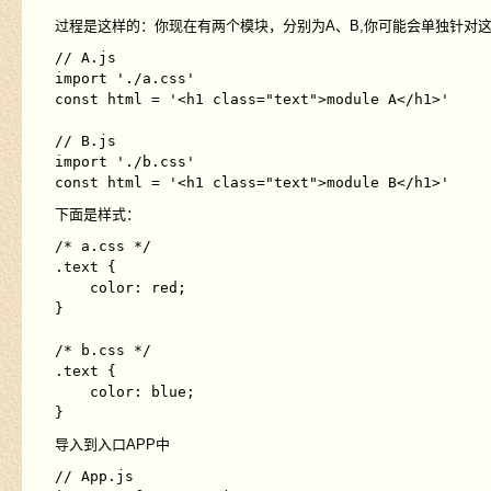
过程是这样的：你现在有两个模块，分别为A、B,你可能会单独针对这两个
// A.js

import './a.css'

const html = '<h1 class="text">module A</h1>'

// B.js

import './b.css'

下面是样式：
/* a.css */

.text {

    color: red;

}

/* b.css */

.text {

    color: blue;

导入到入口APP中
// App.js
