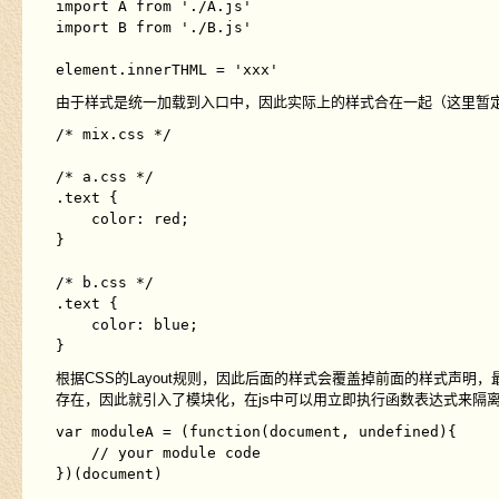
import A from './A.js'

import B from './B.js'

由于样式是统一加载到入口中，因此实际上的样式合在一起（这里暂定为m
/* mix.css */

/* a.css */

.text {

    color: red;

}

/* b.css */

.text {

    color: blue;

根据CSS的Layout规则，因此后面的样式会覆盖掉前面的样式声明
存在，因此就引入了模块化，在js中可以用立即执行函数表达式来隔
var moduleA = (function(document, undefined){

    // your module code

})(document)
