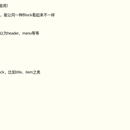
不能用）
一样，能让同一种Block看起来不一样
以为
header
、
menu
等等
ck，比如
title
、
item
之类