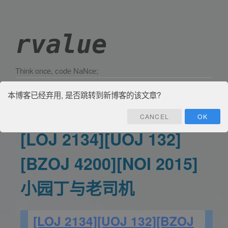
rvalue
Τhіnk οncе, сοdе ΝаΝcе;
博客园
首页
联系
管理
本博客已经弃用, 是否跳转到新博客的该文章?
CANCEL
OK
[LOJ 2134][UOJ 132]
[BZOJ 4200][NOI 2015]
小园丁与老司机
[LOJ 2134]
[UOJ 132]
[BZOJ