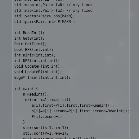
std::map<int,Pair> fwN; // x+y fixed

std::map<int,Pair> fwZ; // x-y fixed

std::vector<Pair> pos[MAXN];

std::pair<Pair,int> P[MAXN];

int ReadInt();

int GetB(int);

Pair GetF(int);

bool BFS(int,int);

int Dinic(int,int);

int DFS(int,int,int);

void UpdateF(int,int);

void UpdateB(int,int);

Edge* Insert(int,int,int);

int main(){

	n=ReadInt();

	for(int i=1;i<=n;i++){

		a[i].first=P[i].first.first=ReadInt();

		s[i]=a[i].second=P[i].first.second=ReadInt();

		P[i].second=i;

	}

	std::sort(s+1,s+n+1);

	std::sort(P+1,P+n+1);
