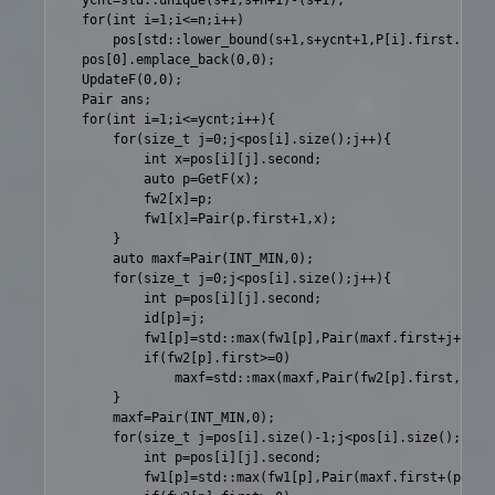
	ycnt=std::unique(s+1,s+n+1)-(s+1);

	for(int i=1;i<=n;i++)

		pos[std::lower_bound(s+1,s+ycnt+1,P[i].first.second)-s].emplace_back(P[i].first.first,P[i].second);

	pos[0].emplace_back(0,0);

	UpdateF(0,0);

	Pair ans;

	for(int i=1;i<=ycnt;i++){

		for(size_t j=0;j<pos[i].size();j++){

			int x=pos[i][j].second;

			auto p=GetF(x);

			fw2[x]=p;

			fw1[x]=Pair(p.first+1,x);

		}

		auto maxf=Pair(INT_MIN,0);

		for(size_t j=0;j<pos[i].size();j++){

			int p=pos[i][j].second;

			id[p]=j;

			fw1[p]=std::max(fw1[p],Pair(maxf.first+j+1,maxf.second));

			if(fw2[p].first>=0)

				maxf=std::max(maxf,Pair(fw2[p].first,p));

		}

		maxf=Pair(INT_MIN,0);

		for(size_t j=pos[i].size()-1;j<pos[i].size();j--){

			int p=pos[i][j].second;

			fw1[p]=std::max(fw1[p],Pair(maxf.first+(pos[i].size()-j),maxf.second));
