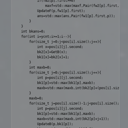
			if(fw2[p].first>=0)

				maxf=std::max(maxf,Pair(fw2[p].first,p));

			UpdateF(p,fw1[p].first);

			ans=std::max(ans,Pair(fw1[p].first,p));

		}

	}

	int bkans=0;

	for(int i=ycnt;i>=1;i--){

		for(size_t j=0;j<pos[i].size();j++){

			int x=pos[i][j].second;

			bk2[x]=GetB(x);

			bk1[x]=bk2[x]+1;

		}

		int maxb=0;

		for(size_t j=0;j<pos[i].size();j++){

			int p=pos[i][j].second;

			bk1[p]=std::max(bk1[p],maxb);

			maxb=std::max(maxb,int(bk2[p]+(pos[i].size()-j)));

		}

		maxb=0;

		for(size_t j=pos[i].size()-1;j<pos[i].size();j--){

			int p=pos[i][j].second;

			bk1[p]=std::max(bk1[p],maxb);

			maxb=std::max(maxb,int(bk2[p]+j+1));

			UpdateB(p,bk1[p]);
