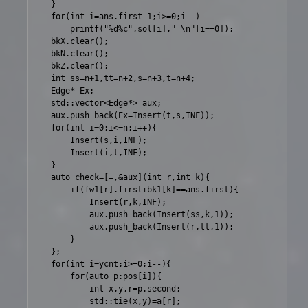
	}

	for(int i=ans.first-1;i>=0;i--)

		printf("%d%c",sol[i]," \n"[i==0]);

	bkX.clear();

	bkN.clear();

	bkZ.clear();

	int ss=n+1,tt=n+2,s=n+3,t=n+4;

	Edge* Ex;

	std::vector<Edge*> aux;

	aux.push_back(Ex=Insert(t,s,INF));

	for(int i=0;i<=n;i++){

		Insert(s,i,INF);

		Insert(i,t,INF);

	}

	auto check=[=,&aux](int r,int k){

		if(fw1[r].first+bk1[k]==ans.first){

			Insert(r,k,INF);

			aux.push_back(Insert(ss,k,1));

			aux.push_back(Insert(r,tt,1));

		}

	};

	for(int i=ycnt;i>=0;i--){

		for(auto p:pos[i]){

			int x,y,r=p.second;

			std::tie(x,y)=a[r];
