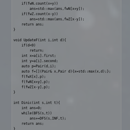
	if(fwN.count(x+y))

		ans=std::max(ans,fwN[x+y]);

	if(fwZ.count(x-y))

		ans=std::max(ans,fwZ[x-y]);

	return ans;

}

void UpdateF(int i,int d){

	if(d<0)

		return;

	int x=a[i].first;

	int y=a[i].second;

	auto p=Pair(d,i);

	auto f=[](Pair& x,Pair d){x=std::max(x,d);};

	f(fwX[x],p);

	f(fwN[x+y],p);

	f(fwZ[x-y],p);

}

int Dinic(int s,int t){

	int ans=0;

	while(BFS(s,t))

		ans+=DFS(s,INF,t);

	return ans;

}
