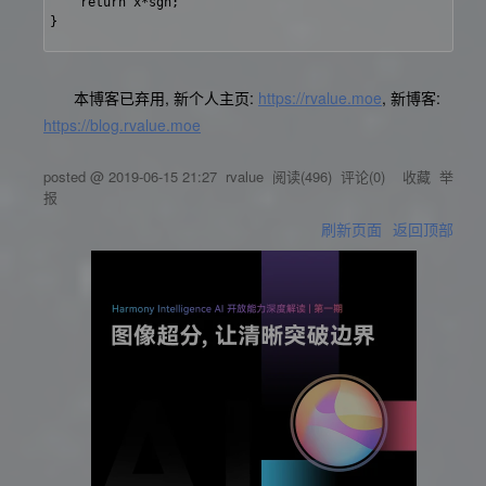
	return x*sgn;

}

本博客已弃用, 新个人主页:
https://rvalue.moe
, 新博客:
https://blog.rvalue.moe
posted @
2019-06-15 21:27
rvalue
阅读(
496
) 评论(
0
)
收藏
举
报
刷新页面
返回顶部