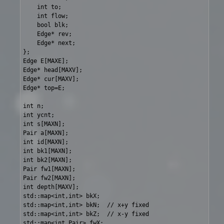
	int to;

	int flow;

	bool blk;

	Edge* rev;

	Edge* next;

};

Edge E[MAXE];

Edge* head[MAXV];

Edge* cur[MAXV];

Edge* top=E;

int n;

int ycnt;

int s[MAXN];

Pair a[MAXN];

int id[MAXN];

int bk1[MAXN];

int bk2[MAXN];

Pair fw1[MAXN];

Pair fw2[MAXN];

int depth[MAXV];

std::map<int,int> bkX;

std::map<int,int> bkN;  // x+y fixed

std::map<int,int> bkZ;  // x-y fixed

std::map<int,Pair> fwX;
