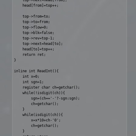
	top->next=head[from];

	head[from]=top++;

	top->from=to;

	top->to=from;

	top->flow=0;

	top->blk=false;

	top->rev=top-1;

	top->next=head[to];

	head[to]=top++;

	return ret;

}

inline int ReadInt(){

	int x=0;

	int sgn=1;

	register char ch=getchar();

	while(!isdigit(ch)){

		sgn=(ch=='-'?-sgn:sgn);

		ch=getchar();

	}

	while(isdigit(ch)){

		x=x*10+ch-'0';

		ch=getchar();

	}
