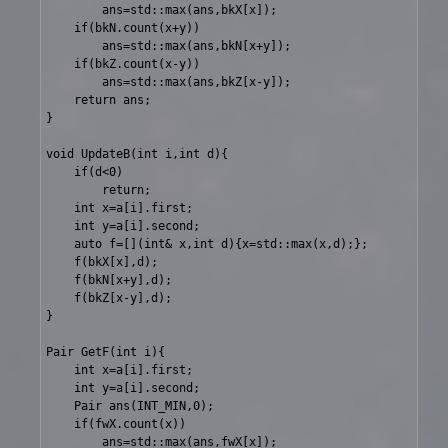
		ans=std::max(ans,bkX[x]);

	if(bkN.count(x+y))

		ans=std::max(ans,bkN[x+y]);

	if(bkZ.count(x-y))

		ans=std::max(ans,bkZ[x-y]);

	return ans;

}

void UpdateB(int i,int d){

	if(d<0)

		return;

	int x=a[i].first;

	int y=a[i].second;

	auto f=[](int& x,int d){x=std::max(x,d);};

	f(bkX[x],d);

	f(bkN[x+y],d);

	f(bkZ[x-y],d);

}

Pair GetF(int i){

	int x=a[i].first;

	int y=a[i].second;

	Pair ans(INT_MIN,0);

	if(fwX.count(x))

		ans=std::max(ans,fwX[x]);
