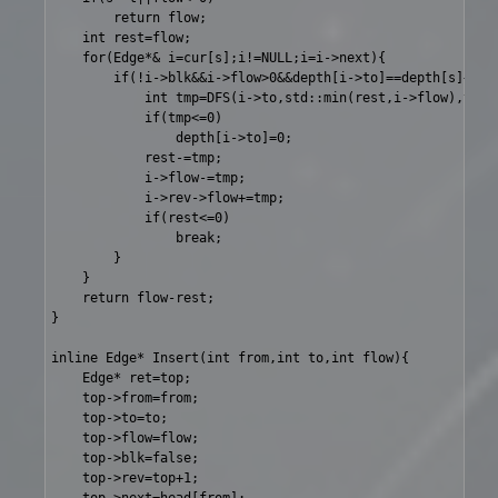
		return flow;

	int rest=flow;

	for(Edge*& i=cur[s];i!=NULL;i=i->next){

		if(!i->blk&&i->flow>0&&depth[i->to]==depth[s]+1){

			int tmp=DFS(i->to,std::min(rest,i->flow),t);

			if(tmp<=0)

				depth[i->to]=0;

			rest-=tmp;

			i->flow-=tmp;

			i->rev->flow+=tmp;

			if(rest<=0)

				break;

		}

	}

	return flow-rest;

}

inline Edge* Insert(int from,int to,int flow){

	Edge* ret=top;

	top->from=from;

	top->to=to;

	top->flow=flow;

	top->blk=false;

	top->rev=top+1;
