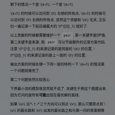
剩下的情况一个是
\(s<t\)
, 一个是
\(s>t\)
.
\(s<t\)
的时候可以访问到
\(t\)
左侧的所有点,
\(s>t\)
的时候可
以访问到
\(t\)
右侧的所有点, 显然这个贡献和
\(s\)
无关, 正反
扫一遍记录一下前后缀最大的
\(f^{[2]}_i\)
就好了.
以上贡献的时候都需要维护一个
, 第一关键字是DP值,
pair
第二关键字是来源. 用
可以节省额外的记录方案代码.
pair
注意
\(f^{[1]}_i\)
的来源记录的是同层的
\(s\)
的位置,
\
(f^{[2]}_i\)
的来源记录的是上一层的
\(t\)
的位置.
输出方案的时候处理一下同一层的特判一下
\(s=t\)
的情况第
一个问题就做完了.
第二个问题依然比较恶心
下界最小流的模型很显然就不说了. 关键在于把这个图建出来.
因为它问的是所有
可能
出现在最优解的直线.
如果
\(u\)
沿↖↑↗三个方向可以到达
\(v\)
, 那么只要原点到
\
(u\)
的最长路和
\(v\)
出发的最长路之和与第一问的答案相等