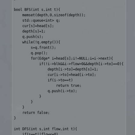
bool BFS(int s,int t){

	memset(depth,0,sizeof(depth));

	std::queue<int> q;

	cur[s]=head[s];

	depth[s]=1;

	q.push(s);

	while(!q.empty()){

		s=q.front();

		q.pop();

		for(Edge* i=head[s];i!=NULL;i=i->next){

			if(!i->blk&&i->flow>0&&depth[i->to]==0){

				depth[i->to]=depth[s]+1;

				cur[i->to]=head[i->to];

				if(i->to==t)

					return true;

				q.push(i->to);

			}

		}

	}

	return false;

}

int DFS(int s,int flow,int t){

	if(s==t||flow<=0)
