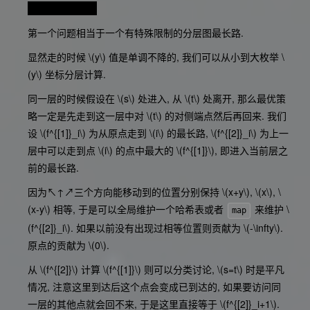
农业题真tm劲啊
第一个问题相当于一个有特殊限制的分层图最长路.
显然走的时候
\(y\)
值是单调不降的, 我们可以从小到大枚举
\
(y\)
坐标分层计算.
同一层的时候假设在
\(s\)
处进入, 从
\(t\)
处离开, 那么最优策
略一定是先走到这一层中对
\(t\)
的对侧端点然后再回来. 我们
设
\(f^{[1]}_i\)
为从原点走到
\(i\)
的最长路,
\(f^{[2]}_i\)
为上一
层中可以走到点
\(i\)
的点中最大的
\(f^{[1]}\)
, 即进入当前层之
前的最长路.
因为↖↑↗三个方向能移动到的位置分别保持
\(x+y\)
,
\(x\)
,
\
(x-y\)
相等, 于是可以全局维护一个哈希表或者
来维护
\
map
(f^{[2]}_i\)
. 如果以前没有出现过相等位置则贡献为
\(-\infty\)
.
原点的贡献为
\(0\)
.
从
\(f^{[2]}\)
计算
\(f^{[1]}\)
则可以分类讨论,
\(s=t\)
时是平凡
情况, 注意这里到达后这个点会变成已到达的, 如果要访问同
一层的其他点就会回不来, 于是这里直接等于
\(f^{[2]}_i+1\)
.