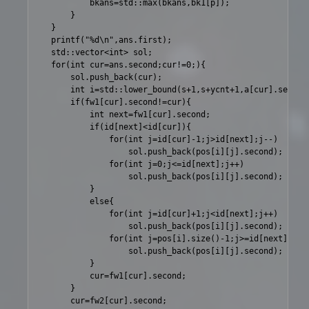
			bkans=std::max(bkans,bk1[p]);

		}

	}

	printf("%d\n",ans.first);

	std::vector<int> sol;

	for(int cur=ans.second;cur!=0;){

		sol.push_back(cur);

		int i=std::lower_bound(s+1,s+ycnt+1,a[cur].second)-s;

		if(fw1[cur].second!=cur){

			int next=fw1[cur].second;

			if(id[next]<id[cur]){

				for(int j=id[cur]-1;j>id[next];j--)

					sol.push_back(pos[i][j].second);

				for(int j=0;j<=id[next];j++)

					sol.push_back(pos[i][j].second);

			}

			else{

				for(int j=id[cur]+1;j<id[next];j++)

					sol.push_back(pos[i][j].second);

				for(int j=pos[i].size()-1;j>=id[next];j--)

					sol.push_back(pos[i][j].second);

			}

			cur=fw1[cur].second;

		}

		cur=fw2[cur].second;
