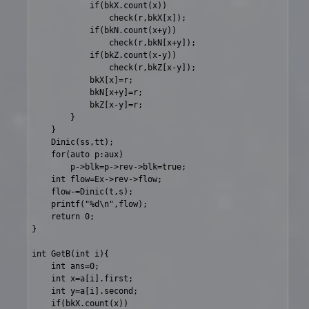
			if(bkX.count(x))

				check(r,bkX[x]);

			if(bkN.count(x+y))

				check(r,bkN[x+y]);

			if(bkZ.count(x-y))

				check(r,bkZ[x-y]);

			bkX[x]=r;

			bkN[x+y]=r;

			bkZ[x-y]=r;

		}

	}

	Dinic(ss,tt);

	for(auto p:aux)

		p->blk=p->rev->blk=true;

	int flow=Ex->rev->flow;

	flow-=Dinic(t,s);

	printf("%d\n",flow);

	return 0;

}

int GetB(int i){

	int ans=0;

	int x=a[i].first;

	int y=a[i].second;

	if(bkX.count(x))
