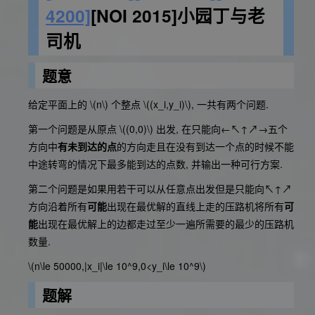
4200]
[NOI 2015]小园丁与老
司机
题意
给定平面上的
\(n\)
个整点
\((x_i,y_i)\)
, 一共有两个问题.
第一个问题是从原点
\((0,0)\)
出发, 在只能向←↖↑↗→五个
方向中
有未到达的点
的方向走且在没有到达一个点的时候不能
中途转弯的情况下最多能到达的点数, 并输出一种可行方案.
第二个问题是如果用若干可以从任意点出发但是只能向↖↑↗
方向沿着所有
可能
出现在最优解的直线上走的压路机将所有
可
能
出现在最优解上的边都走过至少一遍所需要的最少的压路机
数量.
\(n\le 50000,|x_i|\le 10^9,0<y_i\le 10^9\)
题解