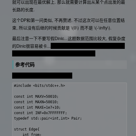
就可以出现在最优解上. 那么就需要计算出从某个点出发的最
长路的长度.
这个DP和第一问类似, 不再赘述. 不过这次可以在任意位置结
束, 所以没有后继的时候贡献是
\(0\)
而不是
\(-\infty\)
.
最后注意一下不要写假Dinic...这题数据范围比较大, 假复杂度
的Dinic很容易被卡...
我猜Po姐就是因为写了假Dinic才没有阿
克Day2的
然而神仙Po姐实际上写了个费用流
参考代码
一杯茶, 一包烟, 一个破题调一天
#include <bits/stdc++.h>

const int MAXV=50010;

const int MAXN=50010;

const int MAXE=1e7+10;

const int INF=0x7FFFFFFF;

typedef std::pair<int,int> Pair;

struct Edge{

	int from;
