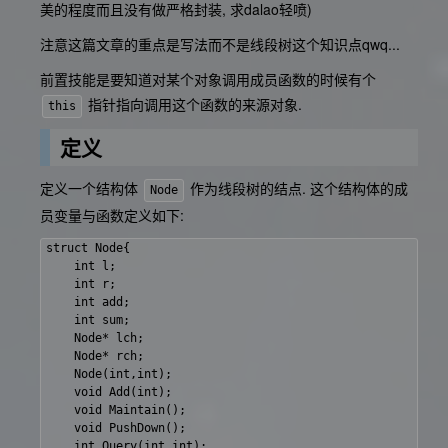
美的程度而且没有做严格封装, 求dalao轻喷)
注意这篇文章的重点是写法而不是线段树这个知识点qwq...
前置技能是要知道对某个对象调用成员函数的时候有个
指针指向调用这个函数的来源对象.
this
定义
定义一个结构体
作为线段树的结点. 这个结构体的成
Node
员变量与函数定义如下:
struct Node{

    int l;

    int r;

    int add;

    int sum;

    Node* lch;

    Node* rch;

    Node(int,int);

    void Add(int);

    void Maintain();

    void PushDown();

    int Query(int,int);
