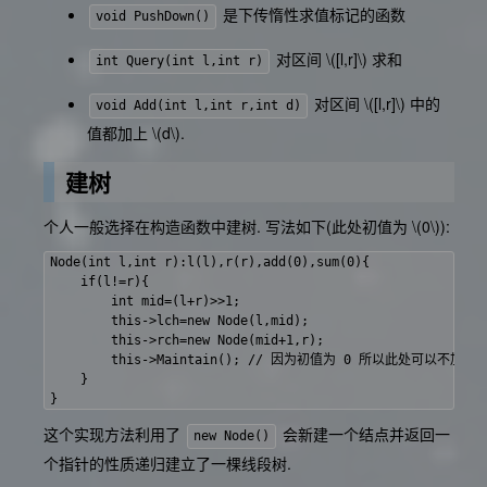
是下传惰性求值标记的函数
void PushDown()
对区间
\([l,r]\)
求和
int Query(int l,int r)
对区间
\([l,r]\)
中的
void Add(int l,int r,int d)
值都加上
\(d\)
.
建树
个人一般选择在构造函数中建树. 写法如下(此处初值为
\(0\)
):
Node(int l,int r):l(l),r(r),add(0),sum(0){

    if(l!=r){

        int mid=(l+r)>>1;

        this->lch=new Node(l,mid);

        this->rch=new Node(mid+1,r);

        this->Maintain(); // 因为初值为 0 所以此处可以不加

    }

这个实现方法利用了
会新建一个结点并返回一
new Node()
个指针的性质递归建立了一棵线段树.