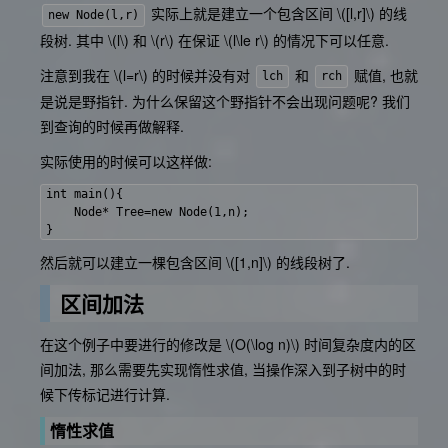
实际上就是建立一个包含区间
\([l,r]\)
的线
new Node(l,r)
段树. 其中
\(l\)
和
\(r\)
在保证
\(l\le r\)
的情况下可以任意.
注意到我在
\(l=r\)
的时候并没有对
和
赋值, 也就
lch
rch
是说是野指针. 为什么保留这个野指针不会出现问题呢? 我们
到查询的时候再做解释.
实际使用的时候可以这样做:
int main(){

    Node* Tree=new Node(1,n);

然后就可以建立一棵包含区间
\([1,n]\)
的线段树了.
区间加法
在这个例子中要进行的修改是
\(O(\log n)\)
时间复杂度内的区
间加法, 那么需要先实现惰性求值, 当操作深入到子树中的时
候下传标记进行计算.
惰性求值