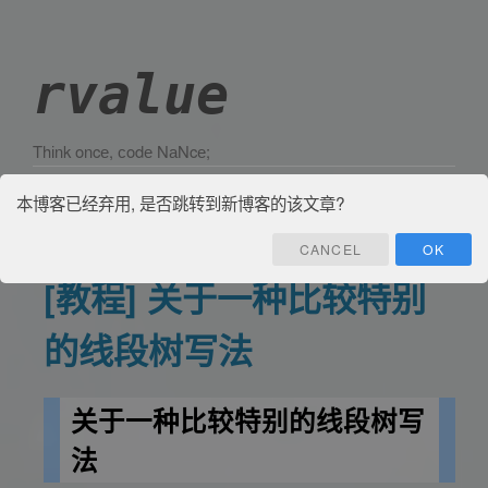
rvalue
Τhіnk οncе, сοdе ΝаΝcе;
博客园
首页
联系
管理
本博客已经弃用, 是否跳转到新博客的该文章?
CANCEL
OK
[教程] 关于一种比较特别
的线段树写法
关于一种比较特别的线段树写
法