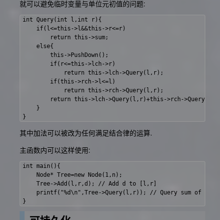
就可以避免临时变量与单位元初值的问题:
int Query(int l,int r){

    if(l<=this->l&&this->r<=r)

        return this->sum;

    else{

        this->PushDown();

        if(r<=this->lch->r)

            return this->lch->Query(l,r);

        if(this->rch->l<=l)

            return this->rch->Query(l,r);

        return this->lch->Query(l,r)+this->rch->Query(l,r)
    }

其中加法可以被改为任何满足结合律的运算.
主函数内可以这样使用:
int main(){

    Node* Tree=new Node(1,n);

    Tree->Add(l,r,d); // Add d to [l,r]

    printf("%d\n",Tree->Query(l,r)); // Query sum of [l,r]