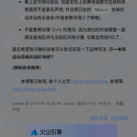
看上去写得比较长. 但是实际上如果将函数写在结构体
里面而不是事先声明, 并且将冗余的
去掉的
this->
话并没有长很多(毕竟参数传得少了啊喂).
不能鲁棒处理
\(l>r\)
的情况. 因为递归的时候需要一直
保证查询区间与当前区间有交集, 空集显然就GG了...
最后希望有兴趣的读者可以尝试实现一下这种写法,
万一发现
这玩意确实挺好用呢?
(
厚脸皮求推荐
)
本博客已弃用, 新个人主页:
https://rvalue.moe
, 新博客:
https://blog.rvalue.moe
posted @
2019-06-15 20:56
rvalue
阅读(
1716
) 评论(
3
)
收藏
举报
刷新页面
返回顶部