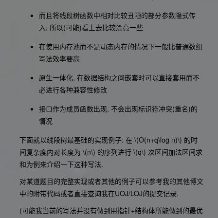
而且将线段树函数中相对比较丑陋的部分参数隐式传
入, 所以
(可能)
看上去比较漂亮一些
在使用内存池而不是动态内存的情况下一般比普通数组
写法效率要高
原生一体化, 在数据结构之间嵌套时可以直接套用而不
必进行各种兼容性修改
接口作为成员函数出现, 不会出现标识符冲突(重名)的
情况
下面就以线段树最基础的实现例子: 在
\(O(n+q\log n)\)
的时
间复杂度内对长度为
\(n\)
的序列进行
\(q\)
次区间加法区间求
和为例来介绍一下这种写法.
对某道题目的完整实现或者其他的例子可以参考我的其他博文
中的附带代码或者直接查询我在UOJ/LOJ的提交记录.
(可能我当前的写法并没有做到用指针+结构体所能做到的最优