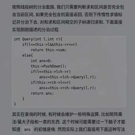
按照线段树的分治套路, 我们只需要判断求和区间是否完全包
含当前区间, 如果完全包含则直接返回, 否则下传惰性求值标
记并分治下去, 对和求和区间相交的子树递归求和. 下面直接
实现刚刚描述的分治过程.
int Query(int l,int r){

    if(l<=this->l&&this->r<=r)

        return this->sum;

    else{

        int ans=0;

        this->PushDown();

        if(l<=this->lch->r)

            ans+=this->lch->Query(l,r);

        if(this->rch->l<=r)

            ans+=this->rch->Query(l,r);

        return ans;

    }

其实在查询的时候, 有时候会维护一些特殊运算, 比如矩阵乘
法/最大子段和一类的东西. 这个时候可能需要过一下脑子才能
知道
的初值是啥. 然而实际上我们直接用下面这种写法
ans