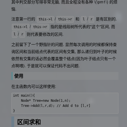
其中判交部分写得非常无脑, 而且全程没有各种
\(\pm1\)
的烦
恼.
注意第一行的
/
和
/
是有区别的.
this->l
this->r
l
r
/
指的是线段树所代表的"这个"区间, 而
this->l
this->r
/
则代表要修改的区间.
l
r
之前留下了一个野指针的问题. 显然每次调用的时候都保持查
询区间和当前结点代表的区间有交集, 那么递归到叶子的时候
依然有交集的话必然会覆盖整个结点(因为叶子结点只有一个
点啊喂). 于是就可以保证代码不出问题.
使用
在主函数内可以这样使用:
int main(){

    Node* Tree=new Node(1,n);

    Tree->Add(l,r,d); // Add d to [l,r]

区间求和