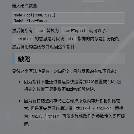
最大结点数量:
Node Pool[POOL_SIZE]

然后将所有
替换为
就可以了.
new
new(PTop++)
的意思是对假装
指向的内存是新分配的,
new(ptr)
ptr
然后调用构造函数并返回这个指针.
缺陷
显然这个写法也是有一定缺陷的, 目前发现的有如下几点:
因为指针不能通过位运算快速得到LCA位置或
\(k\)
级
祖先的位置于是跑得不如zkw线段树快.
因为要在结点内存储左右端点所以内存开销相对比较
大. 但是写完后可以通过将
/
替换
this->l
this->r
为
/
再做少许修改作为参数传入即可缓
thisl
thisr
解.