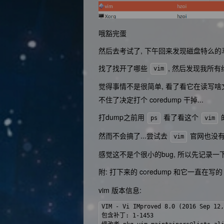
哦豁完蛋
然后去考试了, 下午回来发现磁盘特么的马
找了找开了哪些
, 然后发现我所
vim
觉得事情不是很简单, 看了看它在读写啥
不住了决定打个 coredump 干掉...
打dump之前用
看了看这个
ps
vim
然而不会搞了...尝试去
官网也没有找到
vim
感觉这不是个很小的bug, 所以先记录一下.
附: 打下来的 coredump 和它一直在写
vim 版本信息:
VIM - Vi IMproved 8.0 (2016 Sep 12,
包含补丁: 1-1453
