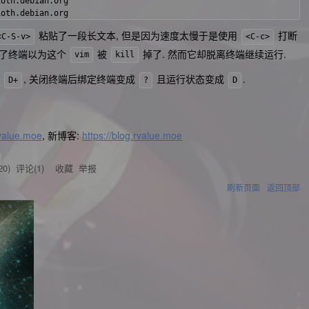
th.debian.org

粘贴了一段长文本, 但是因为速度太慢于是使用
打断
<C-S-v>
<C-c>
了终端以为这个
被
掉了. 然而它却脱离终端继续运行.
vim
kill
是
, 关闭终端后绑定终端变成
且运行状态变成
.
D+
?
D
rvalue.moe
, 新博客:
https://blog.rvalue.moe
20
) 评论(
1
)
收藏
举报
刷新页面
返回顶部