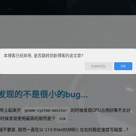
本博客已经弃用, 是否跳转到新博客的该文章?
CANCEL
OK
笔
联系
订阅
管理
发现的不是很小的bug...
天早上起来开
的时候发现CPU占用好像不太对
gnome-system-monitor
程的时候发现使用最高的居然是个
...
vim
翻不要紧, 居然一直在以
\(13.9\texttt{MB}\)
左右的稳定速度写磁盘...?