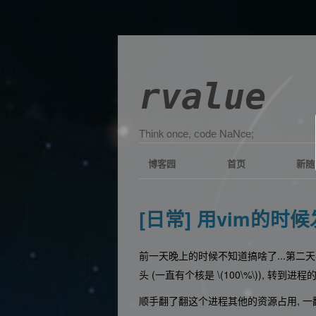
rvalue
Τhіnk οncе, сοdе ΝаΝcе;
博客园
首页
新随
[日常] 用vim的时候
前一天晚上的时候不知道搞啥了...第二
头 (一直有个核是
\(100\%\)
), 转到进
顺手翻了翻这个进程其他的资源占用, 一