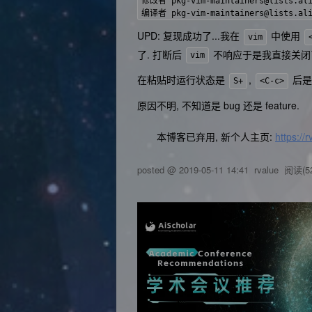
修改者 pkg-vim-maintainers@lists.alio
UPD: 复现成功了...我在
中使用
vim
了. 打断后
不响应于是我直接关闭
vim
在粘贴时运行状态是
,
后
S+
<C-c>
原因不明, 不知道是 bug 还是 feature.
本博客已弃用, 新个人主页:
https://
posted @
2019-05-11 14:41
rvalue
阅读(
5