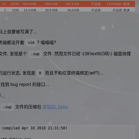
上就要被写满了...
有终端都没开着
? 喵喵喵?
vim
文件, 发现是个
文件. 然而文件已经
\(38\texttt{GB}\)
磁盘快撑
.swp
的运行状态, 发现是
而且不和任意终端绑定(wtf?)...
R
 bug report 的接口...
..
的
文件的压缩包
提取码: 6yea
.swp
 compiled Apr 10 2018 21:31:58)
