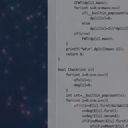
		IFWT(dp[i],maxs);

		for(int s=0;s<maxs;s++)

			if(__builtin_popcount(s)!=i)

				dp[i][s]=0;

			else

				dp[i][s]=1ll*dp[i][s]*Pow(sum[s],MOD-2,MOD)%MOD;

		if(i!=v)

			FWT(dp[i],maxs);

	}

	printf("%d\n",dp[v][maxs-1]);

	return 0;

}

bool Check(int s){

	for(int i=0;i<v;i++){

		ufs[i]=i;

		deg[i]=0;

	}

	int cnt=__builtin_popcount(s);

	for(int i=0;i<e;i++){

		if(((1<<E[i].first)&s)&&((1<<E[i].second)&s)){

			++deg[E[i].first];

			++deg[E[i].second];

			if(FindRoot(E[i].first)!=FindRoot(E[i].second)){

				ufs[FindRoot(E[i].first)]=FindRoot(E[i].second);
