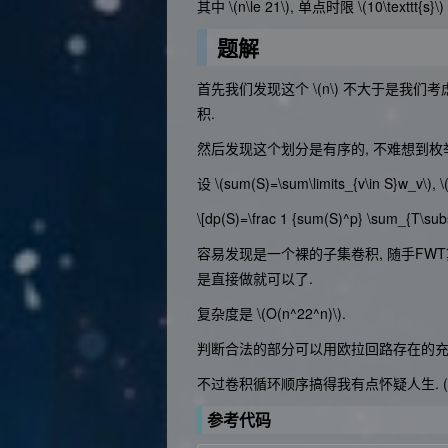
其中
\(n\le 21\)
, 单点时限
\(10\texttt{s}\)
题解
首先我们发现这个
\(n\)
不大于是我们考虑
积.
然后发现这个划分是有序的, 不难想到枚
设
\(sum(S)=\sum\limits_{v\in S}w_v\)
,
\
\[dp(S)=\frac 1 {sum(S)^p} \sum_{T\subs
容易发现是一个裸的子集卷积, 随手FWT
是直接做就可以了.
复杂度是
\(O(n^22^n)\)
.
判断合法的部分可以用欧拉回路存在的充
不过卷积循环顺序搞得我有点怀疑人生. (垃
参考代码