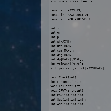
#include <bits/stdc++.h>

const int MAXN=23;

const int MAXL=3e6+10;

const int MOD=998244353;

int v;

int e;

int p;

int w[MAXN];

int ufs[MAXN];

int sum[MAXL];

int deg[MAXN];

int dp[MAXN][MAXL];

int vx[MAXN][MAXL];

std::pair<int,int> E[MAXN*MAXN];

bool Check(int);

int FindRoot(int);

void FWT(int*,int);

void IFWT(int*,int);

int Pow(int,int,int);

int Sub(int,int,int);

int Add(int,int,int);
