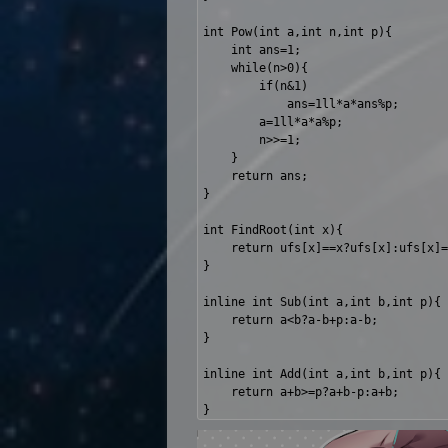
int Pow(int a,int n,int p){

	int ans=1;

	while(n>0){

		if(n&1)

			ans=1ll*a*ans%p;

		a=1ll*a*a%p;

		n>>=1;

	}

	return ans;

}

int FindRoot(int x){

	return ufs[x]==x?ufs[x]:ufs[x]=FindRoot(ufs[x]);

}

inline int Sub(int a,int b,int p){

	return a<b?a-b+p:a-b;

}

inline int Add(int a,int b,int p){

	return a+b>=p?a+b-p:a+b;
