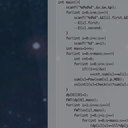
int main(){

	scanf("%d%d%d",&v,&e,&p);

	for(int i=0;i<e;i++){

		scanf("%d%d",&E[i].first,&E[i].second);

		--E[i].first;

		--E[i].second;

	}

	for(int i=0;i<v;i++)

		scanf("%d",w+i);

	int maxs=1<<v;

	for(int s=0;s<maxs;s++){

		int cnt=0;

		for(int i=0;i<v;i++)

			if((1<<i)&s)

				++cnt,sum[s]+=w[i];

		sum[s]=Pow(sum[s],p,MOD);

		vx[cnt][s]=Check(s)?sum[s]:0;

	}

	dp[0][0]=1;

	FWT(dp[0],maxs);

	for(int i=1;i<=v;i++){

		FWT(vx[i],maxs);

		for(int j=0;j<i;j++)

			for(int s=0;s<maxs;s++)

				(dp[i][s]+=1ll*dp[j][s]*vx[i-j][s]%MOD)%=MOD;
