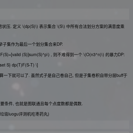
状压. 定义
\(dp(S)\)
表示集合
\(S\)
中所有合法划分方案的满意度乘
举子集作为最后一个划分集合来DP.
(F(S)=[valid (S)]sum(S)^p\)
, 则不难得到一个
\(O(n3^n)\)
的暴力DP:
et S} dp(T)F(S-T) \]
算一下就可以了. 虽然式子是自己卷自己, 但是子集卷积自带分层buff于
要条件, 也就是图联通且每个点度数都是偶数.
圾luogu评测机吃枣药丸)