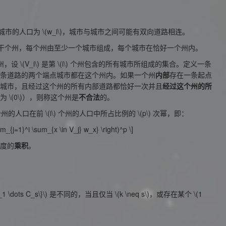
城市的人口为
\(w_i\)
，城市与城市之间可能有双向道路相连。
干个州，每个州由至少一个城市组成，每个城市在恰好一个州内。
州，设
\(V_i\)
是第
\(i\)
个州包含的所有城市所组成的集合。定义一条
条道路的两个端点城市都在这个州内。如果一个州
内部
存在一条起点
城市，且经过这个州的所有内部道路都恰好一次并且
经过这个州的所
以为
\(0\)
），则称这个州是
不合法
的。
州的人口在前
\(i\)
个州的人口中所占比例的
\(p\)
次幂，即：
sum_{j=1}^i \sum_{x \in V_j} w_x} \right)^p \]
度的
乘积
。
_1 \dots C_s\}\)
是不同的，当且仅当
\(k \neq s\)
，或存在某个
\(1