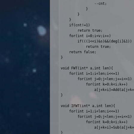
				--cnt;

			}

		}

	}

	if(cnt!=1)

		return true;

	for(int i=0;i<v;i++)

		if(((1<<i)&s)&&(deg[i]&1))

			return true;

	return false;

}

void FWT(int* a,int len){

	for(int i=1;i<len;i<<=1)

		for(int j=0;j<len;j+=i<<1)

			for(int k=0;k<i;k++)

				a[j+k+i]=Add(a[j+k+i],a[j+k],MOD);

}

void IFWT(int* a,int len){

	for(int i=1;i<len;i<<=1)

		for(int j=0;j<len;j+=i<<1)

			for(int k=0;k<i;k++)

				a[j+k+i]=Sub(a[j+k+i],a[j+k],MOD);

}
