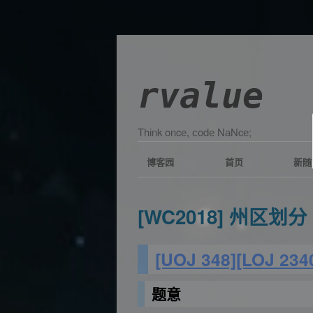
rvalue
Τhіnk οncе, сοdе ΝаΝcе;
博客园
首页
新随
[WC2018] 州区划分
[UOJ 348]
[LOJ 234
题意