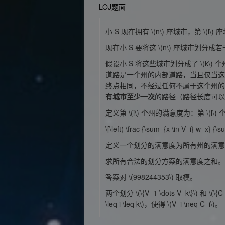
LOJ题面
小 S 现在拥有
\(n\)
座城市，第
\(i\)
座
现在小 S 要将这
\(n\)
座城市划分成若
假设小 S 将这些城市划分成了
\(k\)
个
道路是一个州的内部道路，当且仅当这
终点相同，不经过任何不属于这个州的
有城市至少一次
的路径（路径长度可
定义第
\(i\)
个州的满意度为：第
\(i\)
个
\[\left( \frac {\sum_{x \in V_i} w_x} {\
定义一个划分的满意度为所有州的满意
求所有合法的划分方案的满意度之和。
答案对
\(998244353\)
取模。
两个划分
\(\{V_1 \dots V_k\}\)
和
\(\{C
\leq i \leq k\)
，使得
\(V_i \neq C_i\)
。