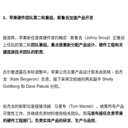
2、苹果硬件团队第二轮重组，斯鲁吉加速产品开发
报道称，苹果新任首席硬件官约翰尼 · 斯鲁吉（Johny Srouji）正推动
上任后的第二轮
团队重组，重点是重新分配产品设计、硬件工程和关
键底层技术团队的职责
。
古尔曼透露在本轮调整中，苹果公司主要产品设计原本由凯特・伯杰
龙（Kate Bergeron）负责，接下来将交给她的两名副手 Shelly
Goldberg 和 Dave Pakula 分担。
伯杰龙的新职位是接替汤姆 · 马里布（Tom Marieb），统筹所有产品
可靠性工作，并继续负责材料使用相关团队。而
马里布接任负责苹果
的硬件工程部门，负责实体产品的研发、生产与品控
。