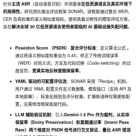
针对
主流 ASR
（自动语音识别）评测基准
在低资源语言及真实环境下
的局限性
，研究团队推出评估框架 SONAR。该框架通过整合 WER、
CER 及高权重的语义相似度指标，提供具备诊断性的模型评估方案，
旨在
解决全球 30 亿低资源语言使用者面临的 AI 基础设施失配问题
。
Poseidon Score （PSDN） 复合评分标准
：定义算法公式 。
通过将语义相似度权重设为 0.45，修正了传统词错误率
（WER）对同义词、方言及代码切换（Code-switching）的过
度惩罚，
更真实地反映意图保留率
。
YAML 驱动的可配置评估流
：SONAR 采用「Recipe」机制，
用户通过 YAML 配置文件定义数据集、模型接口（支持 API 及
本地部署）、标准化规则及评分权重。扩展新语种仅需更新配
置，无需修改框架底层代码。
LLM 辅助验证机制
：引入
Gemini-1.5 Pro
作为裁判，从实体
保留率（Entity Preservation）和意图通过率（Intent Pass
Rate）两个维度对 PSDN 信号进行
交叉验证
，
量化 ASR 错误