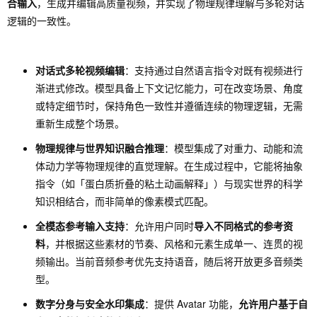
合输入
，生成并编辑高质量视频，并实现了物理规律理解与多轮对话
逻辑的一致性。
对话式多轮视频编辑
：支持通过自然语言指令对既有视频进行
渐进式修改。模型具备上下文记忆能力，可在改变场景、角度
或特定细节时，保持角色一致性并遵循连续的物理逻辑，无需
重新生成整个场景。
物理规律与世界知识融合推理
：模型集成了对重力、动能和流
体动力学等物理规律的直觉理解。在生成过程中，它能将抽象
指令（如「蛋白质折叠的粘土动画解释」）与现实世界的科学
知识相结合，而非简单的像素模式匹配。
全模态参考输入支持
：允许用户同时
导入不同格式的参考资
料
，并根据这些素材的节奏、风格和元素生成单一、连贯的视
频输出。当前音频参考优先支持语音，随后将开放更多音频类
型。
数字分身与安全水印集成
：提供 Avatar 功能，
允许用户基于自