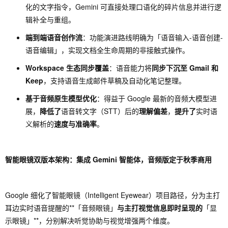
化的文字指令，Gemini 可直接处理口语化的碎片信息并进行逻
辑补全与重组。
端到端语音创作流
：功能演进路线明确为「语音输入-语音创建-
语音编辑」，实现文档全生命周期的非接触式操作。
Workspace 生态同步覆盖
：语音能力将
同步下沉至 Gmail 和
Keep
，支持语音生成邮件草稿及自动化笔记整理。
基于音频原生模型优化
：得益于 Google 最新的音频大模型进
展，
降低了
语音转文字（STT）后的
理解偏差
，
提升了
实时语
义解析的
速度与准确率
。
智能眼镜双版本架构：集成 Gemini 智能体，音频版定于秋季商用
Google 细化了智能眼镜（Intelligent Eyewear）项目路径，分为主打
耳边实时语音提醒的**「音频眼镜」
与主打视觉信息即时呈现的
「显
示眼镜」**，分别解决听觉协助与视觉增强两个维度。