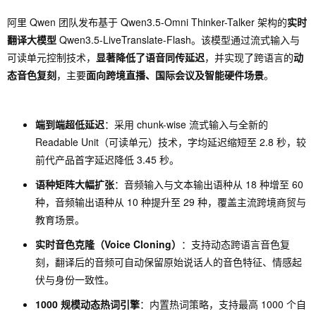
阿里 Qwen 团队发布基于 Qwen3.5-Omni Thinker-Talker 架构的
实时
翻译大模型
Qwen3.5-LiveTranslate-Flash。该模型通过流式输入与
可读单元控制技术，
显著降低了语音同传延迟
，并实现了跨语言的
动
态音色复刻
，主要
面向跨境直播、国际会议及智能硬件场景
。
端到端超低延迟
：采用 chunk-wise 流式输入与全新的
Readable Unit（可读单元）技术，字均延迟缩短至 2.8 秒，较
前代产品首字延迟降低 3.45 秒。
语种矩阵大幅扩张
：音频输入与文本输出语种从 18 种增至 60
种，音频输出语种从 10 种提升至 29 种，覆盖主流跨境商贸与
教育场景。
实时音色克隆（Voice Cloning）
：支持动态跨语言音色复
刻，翻译后的音频可自动保留原始说话人的音色特征、情感起
伏与身份一致性。
1000 规模动态热词引擎
：内置热词策略，支持最高 1000 个自