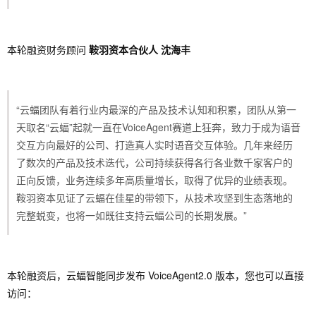
本轮融资财务顾问
鞍羽资本合伙人 沈海丰
“云蝠团队有着行业内最深的产品及技术认知和积累，团队从第一
天取名“云蝠”起就一直在VoiceAgent赛道上狂奔，致力于成为语音
交互方向最好的公司、打造真人实时语音交互体验。几年来经历
了数次的产品及技术迭代，公司持续获得各行各业数千家客户的
正向反馈，业务连续多年高质量增长，取得了优异的业绩表现。
鞍羽资本见证了云蝠在佳星的带领下，从技术攻坚到生态落地的
完整蜕变，也将一如既往支持云蝠公司的长期发展。”
本轮融资后，云蝠智能同步发布 VoiceAgent2.0 版本，您也可以直接
访问：