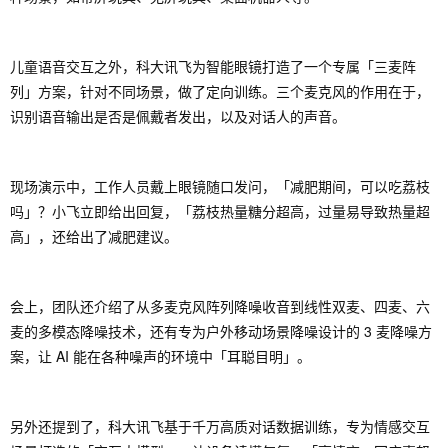
儿童语音交互之外，科大讯飞为智能眼镜打造了一个专属「三麦阵
列」方案，针对不同场景，做了定向训练。三个麦克风的作用在于，
识别语音输出是否是佩戴者发出，以及对话人的声音。
现场演示中，工作人员戴上眼镜随口发问，「减肥期间，可以吃荔枝
吗」？小飞立即给出回复，「荔枝热量糖分超高，过量易导致热量超
高」，还给出了减肥建议。
会上，团队还介绍了从多麦克风阵列降噪收音到线性双麦、四麦、六
麦的多模态降噪技术，还有专为户外移动场景降噪设计的 3 麦降噪方
案，让 AI 能在各种噪声的环境中「耳聪目明」。
另外还提到了，科大讯飞基于千万高质对话数据训练，专为情感交互