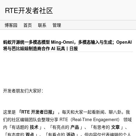
RTE开发者社区
博客园
首页
联系
管理
蚂蚁开源统一多模态模型 Ming-Omni，多模态输入与生成；OpenAI
将与芭比娃娃制造商合作 AI 玩具丨日报
开发者朋友们大家好：
这里是
「RTE 开发者日报」
，每天和大家一起看新闻、聊八卦。我
们的社区编辑团队会整理分享 RTE（Real-Time Engagement） 领域
内「有话题的
技术
」、「有亮点的
产品
」、「有思考的
文章
」、
「有态度的
观点
」、「有看点的
活动
」，但内容仅代表编辑的个人