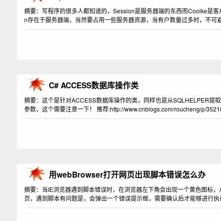
摘要：写程序的很多人都知道的，Session是服务器端的东西而Cooike
n存在于服务器端，当然要占用一些服务器资源，当有户数量过多时，不可避
C# ACCESS数据库操作类
摘要：这个是针对ACCESS数据库操作的类，同样也是从SQLHELPE
参数，这个需要注意一下！ 推荐:http://www.cnblogs.com/roucheng/p/35218
用webBrowser打开网页出现脚本错误怎么办
摘要：当IE浏览器遇到脚本错误时，在浏览器左下角会出现一个黄色图标，点
页，遇到脚本有问题是，会弹出一个错误提示框，需要确认后才能够进行执