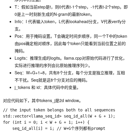
T：假如当前step是t，则0代表t-1个step，-1代表t-2个step。即
0是上一时刻新生成的N-gram的最新token。
Info：I 代表输入token，L代表lookahead分支，V代表verify分
支。
Pos：用于掩码设置。T会确定时间步顺序，同一个T中的token
由pos确定相对顺序，因此每个token只能看到当前位置之前的
掩码。
Logits：推理生成的logits。llama.cpp对原始代码进行了优化，
实际进行推理的序列会比原始推理序列少。
Seq：W+G+1=8，共有8个分支，每个分支是独立推理，互相
不干扰。Seq就是这8个分支对应的掩码。
j_tokens 和 id：具体代码中的变量。
对应代码如下，其中tokens_j是2d window。
// the input token belongs both to all sequences

std::vector<llama_seq_id> seq_id_all(W + G + 1);

for (int i = 0; i < W + G + 1; i++) {

    seq_id_all[i] = i; // W+G个序列都有prompt
