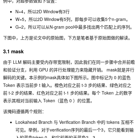
例中，对超参数做如下设置：
N=4，所以2D Window有3行
W=5，所以2D Window有5列，即每步可以收集5个n-gram。
G=2，所以可以从N-gram pool中最多找出两个匹配上的序列。
下图中，上方是论文中的原始图，下方是笔者基于原始图做的解读。
3.1 mask
由于 LLM 解码主要受内存带宽限制，因此我们在同一步骤中合并前瞻
和验证分支，利用 GPU 的并行处理能力来隐藏开销。 mask就是并行
解码的关键。本示例的mask具体如下图所示。图中标记为 0 的蓝色
Token 表示当前步 t 输入。橙色对应之前 t-3 步的结果、绿色对应之
前 t-2 步的结果、红色对应之前 t-1 步的结果。每个 Token 上的数字
表示其相对当前输入 Token（蓝色 0 ）的位置。
该掩码遵循两个规则：
Lookahead Branch 与 Verification Branch 中的 tokens 互相不
可见。举例，对于verification序列的最后一个3，它只能看到输
入的蓝色token 0，和它前面的天蓝色2，3。