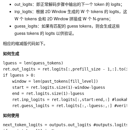
out_logits：即正常解码步骤中输出的下一个 token 的 logits；
inp_logits：根据 2D Window 生成的 W 个 tokens 的 logits，这
W 个 tokens 会和 2D Window 拼接成 W 个 N-grams；
guess_logits：如果有匹配的 guess tokens，则会生成这些
guess tokens 的 logits 以供验证。
相应的缩减版代码如下。
如何生成
lguess = len(guess_tokens)

ret.out_logits = ret.logits[:,prefill_size - 1,:].to(in
if lguess > 0:

    window = len(past_tokens[fill_level])

    start = ret.logits.size(1)-window-lguess

    end = ret.logits.size(1)-lguess

    ret.inp_logits = ret.logits[:,start:end,:] #lookahe
如何使用
next_token_logits = outputs.out_logits #outputs.logits[