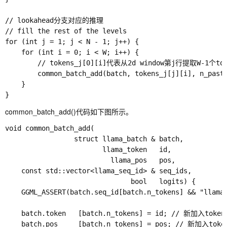
// lookahead分支对应的推理

// fill the rest of the levels

for (int j = 1; j < N - 1; j++) {

    for (int i = 0; i < W; i++) {

        // tokens_j[0][i]代表从2d window第j行提取W-
        common_batch_add(batch, tokens_j[j][i], n_past 
    }

common_batch_add()代码如下图所示。
void common_batch_add(

                 struct llama_batch & batch,

                        llama_token   id,

                          llama_pos   pos,

    const std::vector<llama_seq_id> & seq_ids,

                               bool   logits) {

    GGML_ASSERT(batch.seq_id[batch.n_tokens] && "llama_
    batch.token   [batch.n_tokens] = id; // 新加入token
    batch.pos     [batch.n_tokens] = pos; // 新加入tok