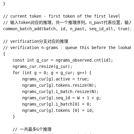
}

// current token - first token of the first level

// 输入token对应的推理，共一个推理序列。n_past代表位置，输入tok
common_batch_add(batch, id, n_past, seq_id_all, true);

// verification分支对应的推理

// verification n-grams - queue this before the lookahe
{

    const int g_cur = ngrams_observed.cnt[id];

    ngrams_cur.resize(g_cur);

    for (int g = 0; g < g_cur; g++) {

        ngrams_cur[g].active = true;

        ngrams_cur[g].tokens.resize(N);

        ngrams_cur[g].i_batch.resize(N);

        ngrams_cur[g].seq_id = W + 1 + g;

        ngrams_cur[g].i_batch[0] = 0;

        ngrams_cur[g].tokens [0] = id;

    }

    // 一共最多G个推理
