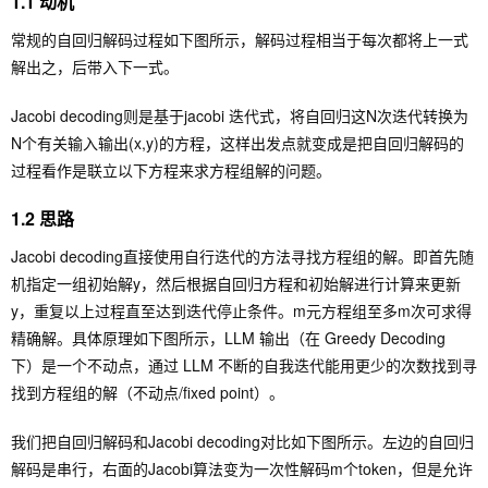
1.1 动机
常规的自回归解码过程如下图所示，解码过程相当于每次都将上一式
解出之，后带入下一式。
Jacobi decoding则是基于jacobi 迭代式，将自回归这N次迭代转换为
N个有关输入输出(x,y)的方程，这样出发点就变成是把自回归解码的
过程看作是联立以下方程来求方程组解的问题。
1.2 思路
Jacobi decoding直接使用自行迭代的方法寻找方程组的解。即首先随
机指定一组初始解y，然后根据自回归方程和初始解进行计算来更新
y，重复以上过程直至达到迭代停止条件。m元方程组至多m次可求得
精确解。具体原理如下图所示，LLM 输出（在 Greedy Decoding
下）是一个不动点，通过 LLM 不断的自我迭代能用更少的次数找到寻
找到方程组的解（不动点/fixed point）。
我们把自回归解码和Jacobi decoding对比如下图所示。左边的自回归
解码是串行，右面的Jacobi算法变为一次性解码m个token，但是允许