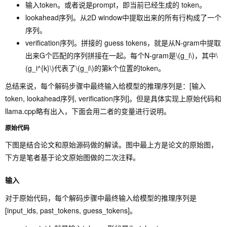
输入token。或者说是prompt，即当前已经生成的 token。
lookahead序列。从2D window中提取出来的所有行构成了一个
序列。
verification序列。拼接的 guess tokens，就是从N-gram中提取
出来G个匹配的序列拼接在一起。每个N-gram是
\(g_i\)
，其中
\
(g_i^{k}\)
代表了
\(g_i\)
的第k个位置的token。
总结来说，每个解码步骤中最终输入给模型的推理序列是：[输入
token, lookahead序列, verification序列]。但是具体实现上原始代码和
llama.cpp略有出入，下面会用二者的变量进行说明。
原始代码
下图是结合论文和原始源码做的解读。图中最上方是论文的原始图，
下方是笔者基于论文原始图做的二次注释。
输入
对于原始代码，每个解码步骤中最终输入给模型的推理序列是
[input_ids, past_tokens, guess_tokens]。