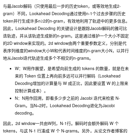
与最Jacobi解码（只使用最后一步的历史token，或等效地生成2-
gram）不同，Lookahead Decoding通过使用n-1个过去步骤的历史
token并行生成许多n≥2的n-gram，有效地利用了轨迹中的更多信息。
因此，Lookahead Decoding 的关键设计是跟踪Jacobi解码的雅可比
迭轨迹，并从该轨迹生成新的n-gram。这是通过维护一个大小不固定
的2D window来实现的。2d window由两个重要参数定义，分别是代
表序列维度的window大小W和代表时间维度的n-gram大小N，以并行
地从Jacobi迭代轨迹生成多个不相交的n-grams。
W：W用作展望，是希望向前生成的 tokens 的数量，就是在未
来的 Token 位置上再向前多远可以并行解码（Lookahead
Decoding增加的计算量与 W 成正比，因此要设置 W 的上限来
控制计算成本）。
N：N用作回溯，即看多少步之前的 Jacobi 迭代来检索 N-
Gram。当N=2时，Lookahead Decoding退化为Jacobi
decoding。
因此，2d window一共由W列，N-1行。解码时会额外解码 W 个
tokens，与这 N-1 行凑成 W 个 N-grams。另外，从论文作者博客的