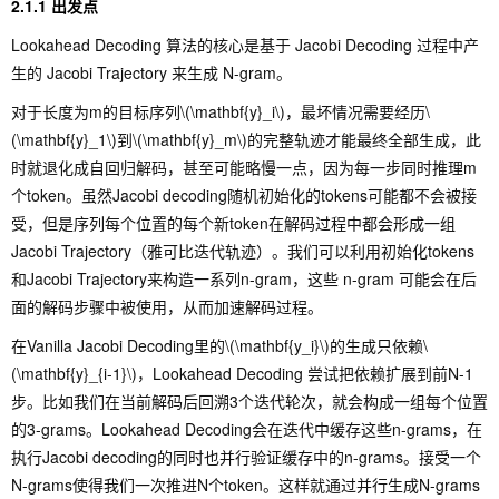
2.1.1 出发点
Lookahead Decoding 算法的核心是基于 Jacobi Decoding 过程中产
生的 Jacobi Trajectory 来生成 N-gram。
对于长度为m的目标序列
\(\mathbf{y}_i\)
，最坏情况需要经历
\
(\mathbf{y}_1\)
到
\(\mathbf{y}_m\)
的完整轨迹才能最终全部生成，此
时就退化成自回归解码，甚至可能略慢一点，因为每一步同时推理m
个token。虽然Jacobi decoding随机初始化的tokens可能都不会被接
受，但是序列每个位置的每个新token在解码过程中都会形成一组
Jacobi Trajectory（雅可比迭代轨迹）。我们可以利用初始化tokens
和Jacobi Trajectory来构造一系列n-gram，这些 n-gram 可能会在后
面的解码步骤中被使用，从而加速解码过程。
在Vanilla Jacobi Decoding里的
\(\mathbf{y_i}\)
的生成只依赖
\
(\mathbf{y}_{i-1}\)
，Lookahead Decoding 尝试把依赖扩展到前N-1
步。比如我们在当前解码后回溯3个迭代轮次，就会构成一组每个位置
的3-grams。Lookahead Decoding会在迭代中缓存这些n-grams，在
执行Jacobi decoding的同时也并行验证缓存中的n-grams。接受一个
N-grams使得我们一次推进N个token。这样就通过并行生成N-grams