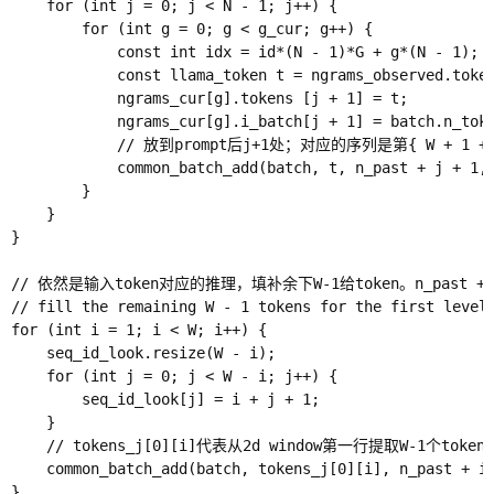
    for (int j = 0; j < N - 1; j++) {

        for (int g = 0; g < g_cur; g++) {

            const int idx = id*(N - 1)*G + g*(N - 1);

            const llama_token t = ngrams_observed.token
            ngrams_cur[g].tokens [j + 1] = t;

            ngrams_cur[g].i_batch[j + 1] = batch.n_toke
            // 放到prompt后j+1处；对应的序列是第{ W + 
            common_batch_add(batch, t, n_past + j + 1, 
        }

    }

}

// 依然是输入token对应的推理，填补余下W-1给token。n_past +
// fill the remaining W - 1 tokens for the first level

for (int i = 1; i < W; i++) {

    seq_id_look.resize(W - i);

    for (int j = 0; j < W - i; j++) {

        seq_id_look[j] = i + j + 1;

    }

    // tokens_j[0][i]代表从2d window第一行提取W-1个
    common_batch_add(batch, tokens_j[0][i], n_past + i,
}
