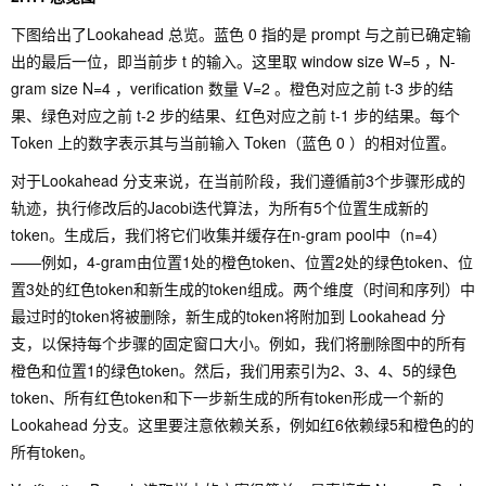
下图给出了Lookahead 总览。蓝色 0 指的是 prompt 与之前已确定输
出的最后一位，即当前步 t 的输入。这里取 window size W=5 ，N-
gram size N=4 ，verification 数量 V=2 。橙色对应之前 t-3 步的结
果、绿色对应之前 t-2 步的结果、红色对应之前 t-1 步的结果。每个
Token 上的数字表示其与当前输入 Token（蓝色 0 ）的相对位置。
对于Lookahead 分支来说，在当前阶段，我们遵循前3个步骤形成的
轨迹，执行修改后的Jacobi迭代算法，为所有5个位置生成新的
token。生成后，我们将它们收集并缓存在n-gram pool中（n=4）
——例如，4-gram由位置1处的橙色token、位置2处的绿色token、位
置3处的红色token和新生成的token组成。两个维度（时间和序列）中
最过时的token将被删除，新生成的token将附加到 Lookahead 分
支，以保持每个步骤的固定窗口大小。例如，我们将删除图中的所有
橙色和位置1的绿色token。然后，我们用索引为2、3、4、5的绿色
token、所有红色token和下一步新生成的所有token形成一个新的
Lookahead 分支。这里要注意依赖关系，例如红6依赖绿5和橙色的的
所有token。