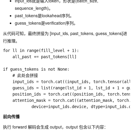
input_ids就是输入token，形状是(batch_size,
sequence_length)。
past_tokens是lookahead序列。
guess_tokens是verification序列。
从代码可知，最终拼接为 [input_ids, past_tokens, guess_tokens]进
行推理。
for ll in range(fill_level + 1):

	all_past += past_tokens[ll]

if guess_tokens is not None:

    # 此处会拼接

    input_ids = torch.cat((input_ids, torch.tensor(all_
    guess_ids = list(range(lst_id + 1, lst_id + 1 + gue
    position_ids = torch.cat((position_ids, torch.tenso
    attention_mask = torch.cat((attention_mask, torch.o
前向传播
执行 forward 解码会生成 output，output 包含以下内容：