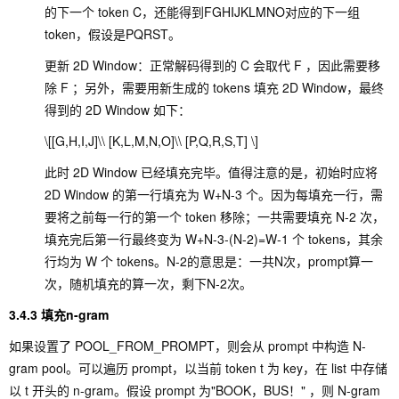
的下一个 token C，还能得到FGHIJKLMNO对应的下一组
token，假设是PQRST。
更新 2D Window：正常解码得到的 C 会取代 F ，因此需要移
除 F ；另外，需要用新生成的 tokens 填充 2D Window，最终
得到的 2D Window 如下：
\[[G,H,I,J]\\ [K,L,M,N,O]\\ [P,Q,R,S,T] \]
此时 2D Window 已经填充完毕。值得注意的是，初始时应将
2D Window 的第一行填充为 W+N-3 个。因为每填充一行，需
要将之前每一行的第一个 token 移除；一共需要填充 N-2 次，
填充完后第一行最终变为 W+N-3-(N-2)=W-1 个 tokens，其余
行均为 W 个 tokens。N-2的意思是：一共N次，prompt算一
次，随机填充的算一次，剩下N-2次。
3.4.3 填充n-gram
如果设置了
POOL_FROM_PROMPT
，则会从 prompt 中构造 N-
gram pool。可以遍历 prompt，以当前 token t 为 key，在 list 中存储
以 t 开头的 n-gram。假设 prompt 为"BOOK，BUS！" ，则 N-gram