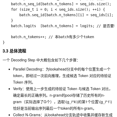
    batch.n_seq_id[batch.n_tokens] = seq_ids.size(); 

    for (size_t i = 0; i < seq_ids.size(); ++i) {

        batch.seq_id[batch.n_tokens][i] = seq_ids[
    }

    batch.logits  [batch.n_tokens] = logits; // 是否要输
    batch.n_tokens++; // 本batch有多少个token

3.3 总体流程
一个 Decoding Step 中大概包含如下几个步骤：
Parallel Decoding：为lookahead分支中的每个位置生成一个
token，即经过一次前向推理，生成候选 Token 对应的待验证
Token 序列。
Verify：使用上一步生成的待验证 Token 与候选 Token 对比，
确定最长的正确序列。n-gram的pool存储了历史所有的n-
gram（实际选择了G个），选取
\(g_i^k\)
的第1个位置
\(g_i^1\)
恰好是当前输出序列最后一个token的所有n-gram。
Collect N-Grams：从lookahead分支轨迹中收集并缓存新生成