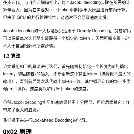
多步迭代。与自回归解码相比，每个Jacobi decoding步骤在所需的计
算量要大，因为它需要对 >1 个token同时调用大模型进行前向计算，
但由于 GPU 的并行处理特性，这通常不会导致速度变慢。
Jacobi decoding的一大缺陷是只适用于 Greedy Decoding。贪婪解码
可以保证每次迭代至少能获得一个稳定的 token ，因而所需步骤一定
不大于自回归解码所需步骤。
1.3 算法
论文采用如下的算法进行迭代，首先随机初始化一个长度为m的输出
token，随后随着x的输入，不断更新这个输出token（选择概率最大的
输出），直到前后两次迭代输出token一致。其中循环迭代的每一步类
似prefill操作，速度类似解码单个token的速度。
虽然Jacobi decoding实际加速效果并不十分明显，但给后续其它工作
带来了很大的启发。
我们接下来进行Lookahead Decoding的学习。
0x02 原理