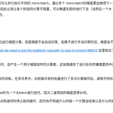
 之间可以并行执行不同的 micro-batch，通过多个 micro-batch的梯度累加使得下一个 
反向计算，因此从而让各个阶段的计算不阻塞，可以畅通无阻的进行下去（当然在一个大 ba
目的。
后进行梯度计算，但是梯度不会自动归零，如果不进行手动归零的话，梯度会不
-do-we-need-to-set-the-gradients-manually-to-zero-in-pytorch/4903/9
这里给出
预测值时，会产生一个用于梯度回传的计算图，这张图储存了进行反向传播需要的中
务的训练。在多任务中，对前面共享的张量进行了多次计算操作后，调用不同任
ad作为一个大batch进行迭代，因为二者得到的梯度是等价的。
一个确切的点知道何时停止前向操作，因为你不知道什么时候一个计算会结束以及什么