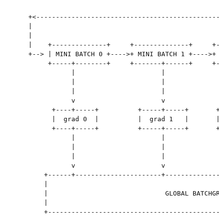
                                                  
 +<-----------------------------------------------
 |

 |

 |    +--------------+     +--------------+     +-
 +--> | MINI BATCH 0 +---->+ MINI BATCH 1 +---->+ 
      +-----+--------+     +-------+------+     +-
            |                      |              
            |                      |              
            |                      |              
            v                      v              
       +----+-----+          +-----+-----+       +
       |  grad 0  |          |  grad 1   |       |
       +----+-----+          +-----+-----+       +
            |                      |              
            |                      |              
            |                      |              
            v                      v              
     +------+----------------------+--------------
     |                                            
     |                              GLOBAL BATCHGR
     |                                            
     +--------------------------------------------