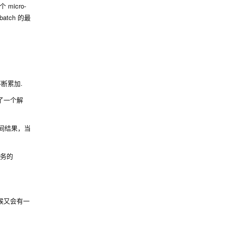
micro-
tch 的最
断累加.
了一个解
间结果，当
务的
时候又会有一