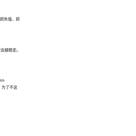
损失值，损
就会越稳定。
i-
，为了不这