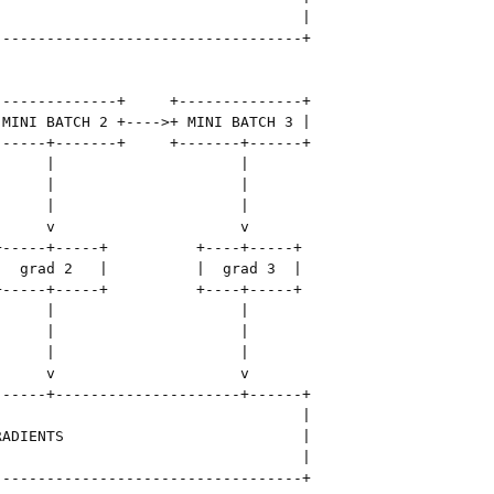
                                  |

----------------------------------+

-------------+     +--------------+

MINI BATCH 2 +---->+ MINI BATCH 3 |

-----+-------+     +-------+------+

     |                     |

     |                     |

     |                     |

     v                     v

-----+-----+          +----+-----+

  grad 2   |          |  grad 3  |

-----+-----+          +----+-----+

     |                     |

     |                     |

     |                     |

     v                     v

-----+---------------------+------+

                                  |

ADIENTS                           |

                                  |

----------------------------------+
