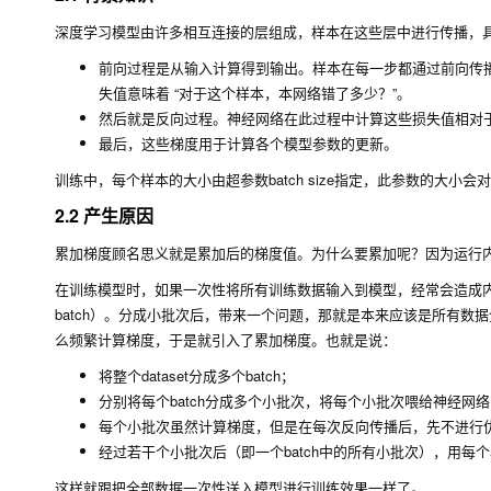
深度学习模型由许多相互连接的层组成，样本在这些层中进行传播，具体传播
前向过程是从输入计算得到输出。样本在每一步都通过前向传
失值意味着 “对于这个样本，本网络错了多少？”。
然后就是反向过程。神经网络在此过程中计算这些损失值相对
最后，这些梯度用于计算各个模型参数的更新。
训练中，每个样本的大小由超参数batch size指定，此参数的大小会
2.2 产生原因
累加梯度顾名思义就是累加后的梯度值。为什么要累加呢？因为运行
在训练模型时，如果一次性将所有训练数据输入到模型，经常会造成内存不
batch）。分成小批次后，带来一个问题，那就是本来应该是所有
么频繁计算梯度，于是就引入了累加梯度。也就是说：
将整个dataset分成多个batch；
分别将每个batch分成多个小批次，将每个小批次喂给神经网
每个小批次虽然计算梯度，但是在每次反向传播后，先不进行
经过若干个小批次后（即一个batch中的所有小批次），用
这样就跟把全部数据一次性送入模型进行训练效果一样了。