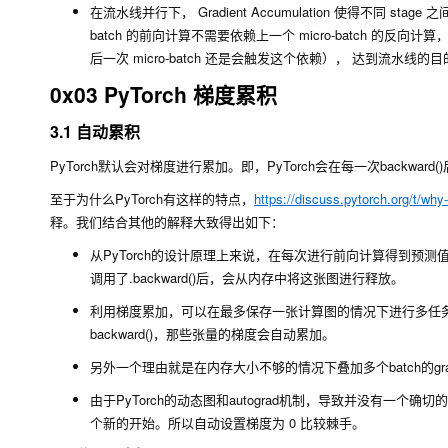
在流水线并行下， Gradient Accumulation 使得不同 stage
batch 的前向计算不需要依赖上一个 micro-batch 的
后一次 micro-batch 还是会触发这个依赖）， 达到流水线的
0x03 PyTorch 梯度累积
3.1 自动累积
PyTorch默认会对梯度进行累加。即，PyTorch会在每一次
backward()
至于为什么PyTorch有这样的特点，
https://discuss.pytorch.org/t/why
释。我们结合其他的解释大致得出如下：
从PyTorch的设计原理上来说，在每次进行前向计算得到
调用了.backward()后，会从内存中将这张图进行释放。
利用梯度累加，可以在最多保存一张计算图的情况下进行多任
backward()，那些张量的梯度会自动累加。
另外一个理由就是在内存大小不够的情况下叠加多个batch的gr
由于PyTorch的动态图和autograd机制，导致并没有
个新的开始。所以自动设置梯度为 0 比较棘手。