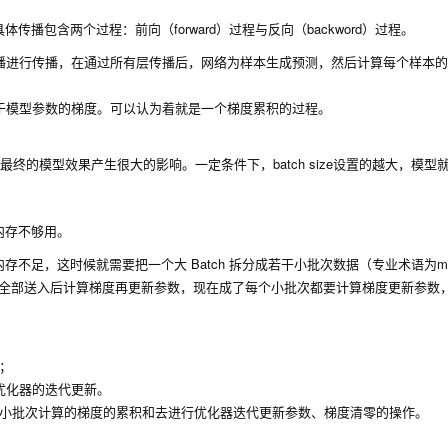
包含两个过程：前向（forward）过程与反向（backword）过程。
播进行传播，在通过所有层传播后，网络为样本生成预测，然后计算每个样本的
于模型参数的梯度。可以认为着就是一个梯度累积的过程。
对最终的模型效果产生很大的影响。一定条件下，batch size设置的越大，模型
内存不够用。
足，这时候就需要把一个大 Batch 拆分成若干小批次数据（专业术语为min
数据全部送入后计算梯度再更新参数，现在成了每个小批次都要计算梯度更新参数
络；
优化器的迭代更新。
每个小批次计算的梯度的累积和去进行优化器迭代更新参数、梯度清零的操作。