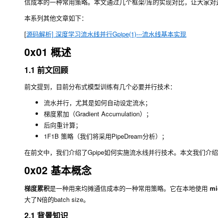
信成本的一种常用策略。本文通过几个框架/库的实现对比，让大家对
本系列其他文章如下：
[
源码解析] 深度学习流水线并行Gpipe(1)---流水线基本实现
0x01 概述
1.1 前文回顾
前文提到，目前分布式模型训练有几个必要并行技术：
流水并行，尤其是如何自动设定流水；
梯度累加（Gradient Accumulation）；
后向重计算；
1F1B 策略（我们将采用PipeDream分析）；
在前文中，我们介绍了Gpipe如何实施流水线并行技术。本文我们介绍梯度累加（G
0x02 基本概念
梯度累积
是一种用来均摊通信成本的一种常用策略。它在本地使用
mi
大了N倍的batch size。
2.1 背景知识