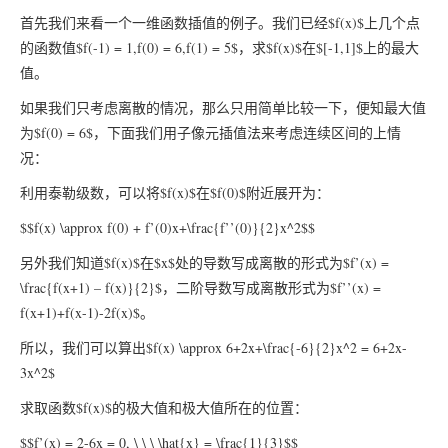
首先我们来看一个一维函数插值的例子。我们已经$f(x)$上几个点
的函数值$f(-1) = 1,f(0) = 6,f(1) = 5$，求$f(x)$在$[-1,1]$上的最大
值。
如果我们只考虑离散的情况，那么只用简单比较一下，便知最大值
为$f(0) = 6$，下面我们用子像元插值法来考虑连续区间的上情
况：
利用泰勒级数，可以将$f(x)$在$f(0)$附近展开为：
$$f(x) \approx f(0) + f’(0)x+\frac{f’’(0)}{2}x^2$$
另外我们知道$f(x)$在$x$处的导数写成离散的形式为$f’(x) =
\frac{f(x+1) – f(x)}{2}$，二阶导数写成离散形式为$f’’(x) =
f(x+1)+f(x-1)-2f(x)$。
所以，我们可以算出$f(x) \approx 6+2x+\frac{-6}{2}x^2 = 6+2x-
3x^2$
求取函数$f(x)$的极大值和极大值所在的位置：
$$f’(x) = 2-6x = 0, \ \ \ \hat{x} = \frac{1}{3}$$