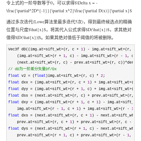
令上式的一阶导数等于0，可以求得$\Delta x = -
\frac{\partial^2D^{-1}}{\partial x^2}\frac{\partial D(x)}{\partial x}$
通过多次迭代(Lowe算法里最多迭代5次)，得到最终候选点的精确
位置与尺度$\hat{x}$，将其代入公式求得$D(\hat{x})$，求其绝对
值得$|D(\hat{x})|$。如果其绝对值低于阈值的将被删除。
Vec3f dD((img.at<sift_wt>(r, c + 
1
) - img.at<sift_wt>(r, c -
    (img.at
<sift_wt>(r + 
1
, c) - img.at<sift_wt>(r - 
1
, c))*
    (next.at
<sift_wt>(r, c) - prev.at<sift_wt>(r, c))*
//
 dD为一阶差分矢量Df/Dx
float
 v2 = (
float
)img.at<sift_wt>(r, c) * 
2
float
 dxx = (img.at<sift_wt>(r, c + 
1
) + img.at<sift_wt>(r, 
float
 dyy = (img.at<sift_wt>(r + 
1
, c) + img.at<sift_wt>(r -
float
 dss = (next.at<sift_wt>(r, c) + prev.at<sift_wt>(r, c)
float
 dxy = (img.at<sift_wt>(r + 
1
, c + 
1
) - img.at<sift_wt>
    img.at
<sift_wt>(r - 
1
, c + 
1
) + img.at<sift_wt>(r - 
1
, c
float
 dxs = (next.at<sift_wt>(r, c + 
1
) - next.at<sift_wt>(r
    prev.at
<sift_wt>(r, c + 
1
) + prev.at<sift_wt>(r, c - 
1
))
float
 dys = (next.at<sift_wt>(r + 
1
, c) - next.at<sift_wt>(r
    prev.at
<sift_wt>(r + 
1
, c) + prev.at<sift_wt>(r - 
1
, c))