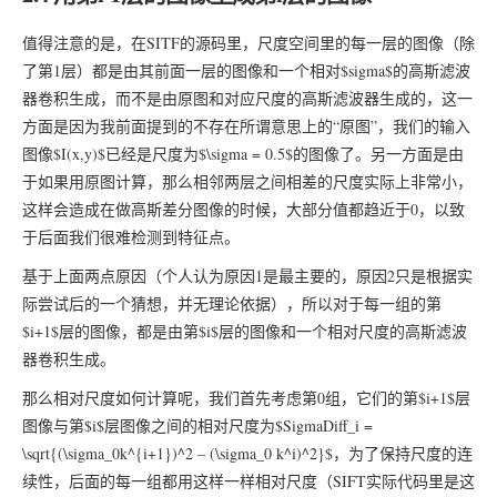
值得注意的是，在SITF的源码里，尺度空间里的每一层的图像（除
了第1层）都是由其前面一层的图像和一个相对$sigma$的高斯滤波
器卷积生成，而不是由原图和对应尺度的高斯滤波器生成的，这一
方面是因为我前面提到的不存在所谓意思上的“原图”，我们的输入
图像$I(x,y)$已经是尺度为$\sigma = 0.5$的图像了。另一方面是由
于如果用原图计算，那么相邻两层之间相差的尺度实际上非常小，
这样会造成在做高斯差分图像的时候，大部分值都趋近于0，以致
于后面我们很难检测到特征点。
基于上面两点原因（个人认为原因1是最主要的，原因2只是根据实
际尝试后的一个猜想，并无理论依据），所以对于每一组的第
$i+1$层的图像，都是由第$i$层的图像和一个相对尺度的高斯滤波
器卷积生成。
那么相对尺度如何计算呢，我们首先考虑第0组，它们的第$i+1$层
图像与第$i$层图像之间的相对尺度为$SigmaDiff_i =
\sqrt{(\sigma_0k^{i+1})^2 – (\sigma_0 k^i)^2}$，为了保持尺度的连
续性，后面的每一组都用这样一样相对尺度（SIFT实际代码里是这