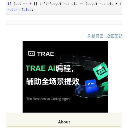
if
 (det <= 
0
 || tr*tr*edgeThreshold >= (edgeThreshold + 
1
)*(
return
false
;
刷新页面
返回顶部
About