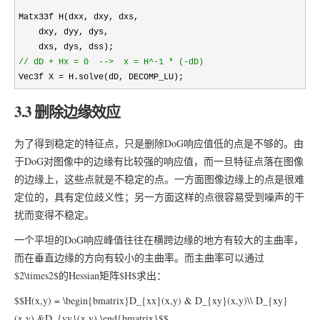
Matx33f H(dxx, dxy, dxs,

    dxy, dyy, dys,

//
 dD + Hx = 0  -->  x = H^-1 * (-dD)
Vec3f X = H.solve(dD, DECOMP_LU);
3.3 删除边缘效应
为了得到稳定的特征点，只是删除DoG响应值低的点是不够的。由
于DoG对图像中的边缘有比较强的响应值，而一旦特征点落在图像
的边缘上，这些点就是不稳定的点。一方面图像边缘上的点是很难
定位的，具有定位歧义性；另一方面这样的点很容易受到噪声的干
扰而变得不稳定。
一个平坦的DoG响应峰值往往在横跨边缘的地方有较大的主曲率，
而在垂直边缘的方向有较小的主曲率。而主曲率可以通过
$2\times2$的Hessian矩阵$H$求出：
$$H(x,y) = \begin{bmatrix}D_{xx}(x,y) & D_{xy}(x,y)\\ D_{xy}
(x,y) &D_{yy}(x,y) \end{bmatrix}$$