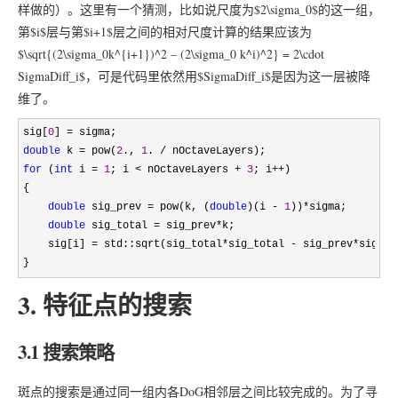
样做的）。这里有一个猜测，比如说尺度为$2\sigma_0$的这一组，
第$i$层与第$i+1$层之间的相对尺度计算的结果应该为
$\sqrt{(2\sigma_0k^{i+1})^2 – (2\sigma_0 k^i)^2} = 2\cdot
SigmaDiff_i$，可是代码里依然用$SigmaDiff_i$是因为这一层被降
维了。
sig[
0
] =
double
 k = pow(
2
., 
1
. /
for
 (
int
 i = 
1
; i < nOctaveLayers + 
3
; i++
)

{

double
 sig_prev = pow(k, (
double
)(i - 
1
))*
sigma;

double
 sig_total = sig_prev*
k;

    sig[i] 
= std::sqrt(sig_total*sig_total - sig_prev*
sig_pr
}
3. 特征点的搜索
3.1 搜索策略
斑点的搜索是通过同一组内各DoG相邻层之间比较完成的。为了寻