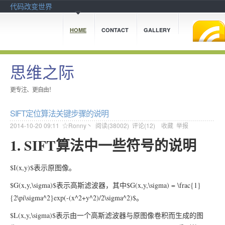
代码改变世界
HOME
CONTACT
GALLERY
思维之际
更专注、更自由！
SIFT定位算法关键步骤的说明
2014-10-20 09:11
☆Ronny丶
阅读(
38002
) 评论(
12
)
收藏
举报
1. SIFT算法中一些符号的说明
$I(x,y)$表示原图像。
$G(x,y,\sigma)$表示高斯滤波器，其中$G(x,y,\sigma) = \frac{1}
{2\pi\sigma^2}exp(-(x^2+y^2)/2\sigma^2)$。
$L(x,y,\sigma)$表示由一个高斯滤波器与原图像卷积而生成的图