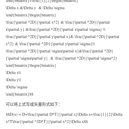
\end{bmatrix}+\frac{1}{2}\begin{bmatrix}
\Delta x &\Delta y & \Delta \sigma
\end{bmatrix}\begin{bmatrix}
\frac{\partial ^2D}{\partial x^2} & \frac{\partial ^2D}{\partial
x\partial y} &\frac{\partial ^2D}{\partial x\partial \sigma} \\
\frac{\partial ^2D}{\partial y\partial x}& \frac{\partial ^2D}{\partial
y^2} & \frac{\partial ^2D}{\partial y\partial \sigma}\\
\frac{\partial ^2D}{\partial \sigma\partial x}&\frac{\partial ^2D}
{\partial \sigma\partial y} & \frac{\partial ^2D}{\partial \sigma^2}
\end{bmatrix}\begin{bmatrix}
\Delta x\\
\Delta y\\
\Delta \sigma
\end{bmatrix}$$
可以将上式写成矢量形式如下：
$$D(x) = D+\frac{\partial D^T}{\partial x}\Delta x+\frac{1}{2}\Delta
x^T\frac{\partial ^2D^T}{\partial x^2}\Delta x$$