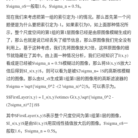
$\sigma_o$一般取1.6，$\sigma_n = 0.5$。
现在我们来考虑把第一组的索引定为-1的情况。那么首先第一个问
题便是为什么要把索引定为-1。如果索引为0，如上面那种情况所
示，整个尺度空间的第1组的第1层图像已经是由原图像模糊生成的
了，那么也就是说已经丢失了细节信息，那么原图像我们完全没有
利用上。基于这种考虑，我们先将图像放大2倍，这样原图像的细
节就隐藏在了其中。由上面一种情况分析，我们已经知识了I(x,y)
看成是已经被$\sigma_n = 0.5$模糊过的图像，那么将$I(x,y)$放大2
倍后得到$I_s(x,y)$，则可以看为是被$2\sigma_n= 1$的高斯核模糊
过的图像。那么由$I_s$生成第1组第1层的图像用的高斯滤波器的
$\sigma = \sqrt{\sigma_0^2 -(2 \sigma_n)^2}$。可以表示为。
$$FirstLayer(x,y) = I_s(x,y)\otimes G(x,y,\sqrt{\sigma_0^2 -
(2\sigma_n)^2})$$
其中$FirstLayer(x,y)$表示整个尺度空间为第1组第1层的图像，
$I_s(x,y)$是由$I(x,y)$用双线性插值放大后的图像。$\sigma_o$一
般取1.6，$\sigma_n = 0.5$。