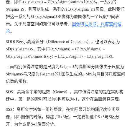
像，即$L(x,y,\sigma) = G(x,y,\sigma)\otimes I(x,y)$。一系列的
$\sigma_i$，则可以生成一系列的$L(x,y,\sigma_i)$图像，此时我们
把这一系列的$L(x,y,\sigma)$图像称为原图像的一个尺度空间表
示。关于尺度空间的知识可以参考：
图像特征提取：尺度空间理
论
。
$DOG$表示高斯差分（Difference of Gaussians），也可以表示为
$D(x,y,\sigma)$，其中$D(x,y,\sigma) = (G(x,y,k\sigma) –
G(x,y,\sigma))\otimes I(x,y) = L(x,y,k\sigma) – L(x,y,\sigma)$。
上面特别值得注意的是尺度为$\sigma$的高斯差分图像由于尺度为
$k\sigma$与尺度为$\sigma$的L图像生成的。$k$为两相邻尺度空间
倍数的常数。
$O$：高斯金字塔的组数（Octave），其中值得注意的是在实际构
建中，第一组的索引可以为0也可以为-1，这个在后面解释原理。
$S$：高斯金字塔每一组的层数。在实际最开始构建尺度空间图
像，即L图像的时候，构建了S+3层，一定要把这个S+3与S区分
开，为什么是S+3后面分析。