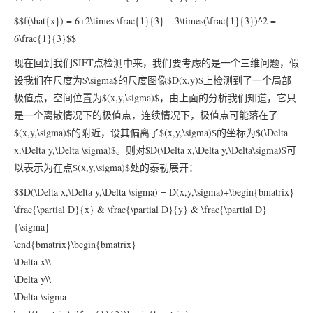
$$f(\hat{x}) = 6+2\times \frac{1}{3} – 3\times(\frac{1}{3})^2 =
6\frac{1}{3}$$
现在回到我们SIFT点检测中来，我们要考虑的是一个三维问题，假
设我们在尺度为$\sigma$的尺度图像$D(x,y)$上检测到了一个局部
极值点，空间位置为$(x,y,\sigma)$，由上面的分析我们知道，它只
是一个离散情况下的极值点，连续情况下，极值点可能落在了
$(x,y,\sigma)$的附近，设其偏离了$(x,y,\sigma)$的坐标为$(\Delta
x,\Delta y,\Delta \sigma)$。则对$D(\Delta x,\Delta y,\Delta\sigma)$可
以表示为在点$(x,y,\sigma)$处的泰勒展开：
$$D(\Delta x,\Delta y,\Delta \sigma) = D(x,y,\sigma)+\begin{bmatrix}
\frac{\partial D}{x} & \frac{\partial D}{y} & \frac{\partial D}
{\sigma}
\end{bmatrix}\begin{bmatrix}
\Delta x\\
\Delta y\\
\Delta \sigma