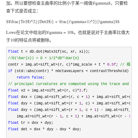
加。所以要想检查主曲率的比例小于某一阈值$\gamma$，只要检
查下式是否成立：
$$\frac{Tr(H)^2}{Det(H)} < \frac{(\gamma+1)^2}{\gamma}$$
Lowe在论文中给出的$\gamma = 10$。也就是说对于主曲率比值大
于10的特征点将被删除。
float
 t =
//
D(\bar{x}) = D + 1/2*dD*\bar{x}
contr = img.at<sift_wt>(r, c)*img_scale + t * 
0.5f
; 
//
 插值
if
 (std::abs(contr) * nOctaveLayers <
 contrastThreshold)

return
false
//
 principal curvatures are computed using the trace and det
float
 v2 = img.at<sift_wt>(r, c)*
2
float
 dxx = (img.at<sift_wt>(r, c + 
1
) + img.at<sift_wt>(r, 
float
 dyy = (img.at<sift_wt>(r + 
1
, c) + img.at<sift_wt>(r -
float
 dxy = (img.at<sift_wt>(r + 
1
, c + 
1
) - img.at<sift_wt>
    img.at
<sift_wt>(r - 
1
, c + 
1
) + img.at<sift_wt>(r - 
1
, c
float
 tr = dxx +
float
 det = dxx * dyy - dxy *
 dxy;
