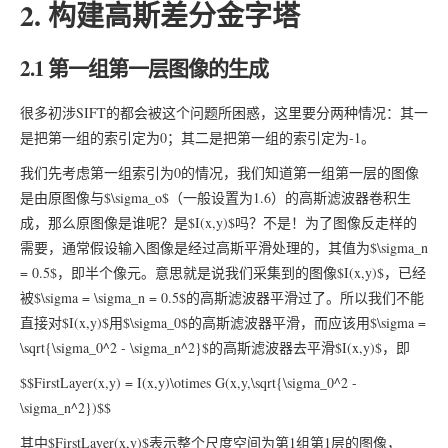
2. 构建高斯差分金字塔
2.1 第一组第一层图像的生成
很多初涉SIFT的都会被这个问题所困惑，这里要分两种情况：其一
是把第一组的索引定为0；其二是把第一组的索引定为-1。
我们先考虑第一组索引为0的情况，我们知道第一组第一层的图像
是由原图像与$\sigma_o$（一般设置为1.6）的高斯滤波器卷积生
成，那么原图像是谁呢？是$I(x,y)$吗？不是！为了图像反走样的
需要，通常假设输入图像是经过高斯平滑处理的，其值为$\sigma_n
= 0.5$，即半个像元。意思就是说我们采集到的图像$I(x,y)$，已经
被$\sigma = \sigma_n = 0.5$的高斯滤波器平滑过了。所以我们不能
直接对$I(x,y)$用$\sigma_0$的高斯滤波器平滑，而应该用$\sigma =
\sqrt{\sigma_0^2 - \sigma_n^2}$的高斯滤波器去平滑$I(x,y)$，即
$$FirstLayer(x,y) = I(x,y)\otimes G(x,y,\sqrt{\sigma_0^2 -
\sigma_n^2})$$
其中$FirstLayer(x,y)$表示整个尺度空间为第1组第1层的图像，