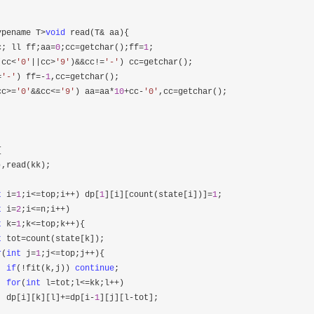
ypename T>
void
 read(T&
 aa){

c; ll ff;aa=
0
;cc=getchar();ff=
1
;

(cc<
'
0
'
||cc>
'
9
'
)&&cc!=
'
-
'
) cc=
getchar();

=
'
-
'
) ff=-
1
,cc=
getchar();

cc>=
'
0
'
&&cc<=
'
9
'
) aa=aa*
10
+cc-
'
0
'
,cc=
getchar();





,read(kk);



t
 i=
1
;i<=top;i++) dp[
1
][i][count(state[i])]=
1
;

t
 i=
2
;i<=n;i++
)

t
 k=
1
;k<=top;k++
){

t
 tot=
count(state[k]);

r
(
int
 j=
1
;j<=top;j++
){

if
(!fit(k,j)) 
continue
;

for
(
int
 l=tot;l<=kk;l++
)

  dp[i][k][l]
+=dp[i-
1
][j][l-
tot];
