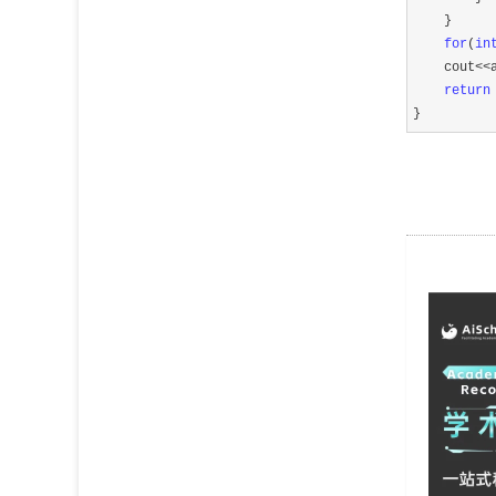
    }

for
(
in
    cout
<<
return
}