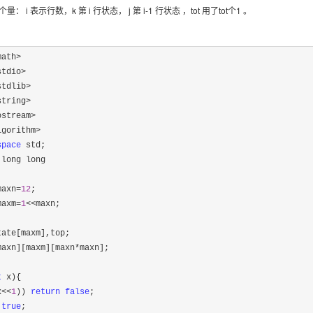
 i 表示行数，k 第 i 行状态， j 第 i-1 行状态 ，tot 用了tot个1 。
math>
stdio>
stdlib>
string>
ostream>
space
long long

maxn=
12
maxm=
1
<<
maxn;

ate[maxm],top;

maxn][maxm][maxn
*
maxn];

t
 x){

x<<
1
)) 
return
false
;

true
;
