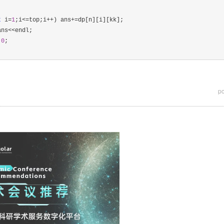
t
 i=
1
;i<=top;i++) ans+=
dp[n][i][kk];

ans<<
endl;

0
;

p