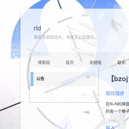
rld
落花有意随流水，流水无心恋落花。
博客园
首页
新随笔
联系
【bzo
公告
题目描述
在N×N的
的各一个格
输入