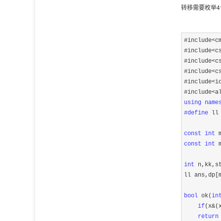
转移需要枚举4个量：
#include<c
#include
<c
#include
<c
#include
<c
#include
<i
#include
using
name
#define
 ll 
const
int
 
const
int
 
int
 n,kk,st
ll ans,dp[
bool
 ok(
in
if
(x&(
return