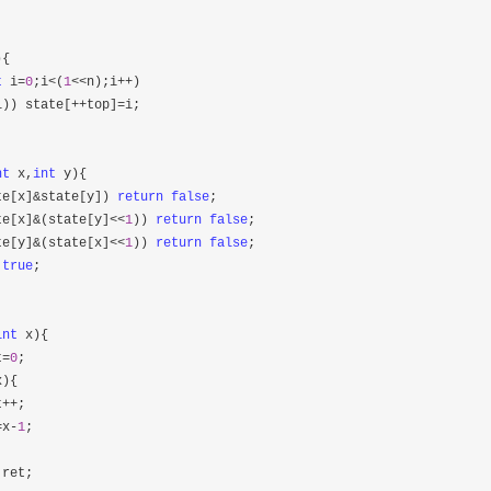
{

t
 i=
0
;i<(
1
<<n);i++
)

i)) state[++top]=
i;

nt
 x,
int
 y){

te[x]&state[y]) 
return
false
;

te[x]&(state[y]<<
1
)) 
return
false
;

te[y]&(state[x]<<
1
)) 
return
false
;

true
;

int
 x){

t=
0
;

){

t
++
;

=x-
1
;

 ret;
