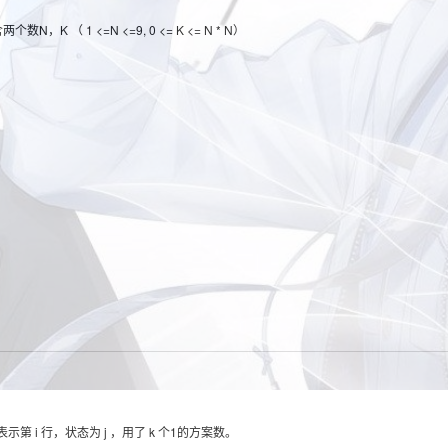
N，K （ 1 <=N <=9, 0 <= K <= N * N）
 ][ k ] 表示第 i 行，状态为 j ，用了 k 个1的方案数。