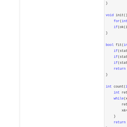
}

void
 init()
for
(
in
if
(ok(
}

bool
 fit(
i
if
(sta
if
(sta
if
(sta
return
}

int
 count(
int
 re
while
(x
        re
        x
&
    }

return