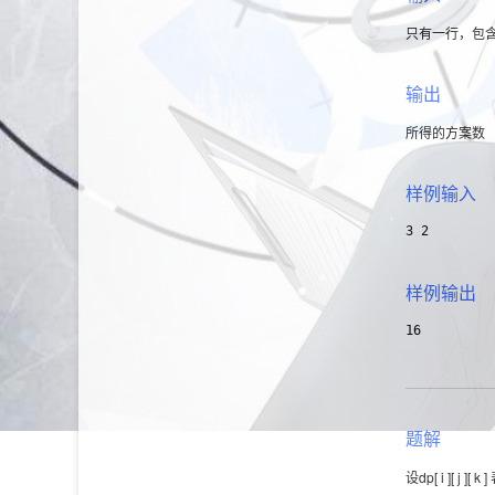
只有一行，包含两个数
输出
所得的方案数
样例输入
3 2
样例输出
16
题解
设dp[ i ][ j