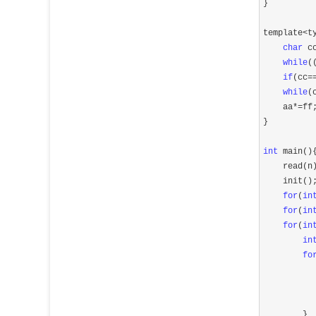
}

template
<t
char
 c
while
(
if
(cc=
while
(
    aa
*=
ff;
}

int
 main(){
    read(n)
    init();
for
(
in
for
(
in
for
(
in
in
fo
          
        }
