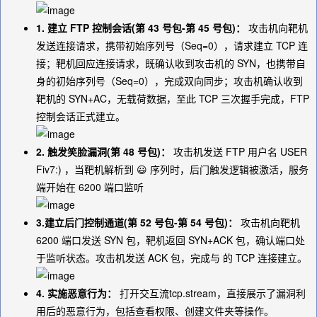
1. 建立 FTP 控制会话(第 43 号包-第 45 号包)：
攻击机向靶机
发送连接请求，携带初始序列号（Seq=0），请求建立 TCP 连
接；靶机回应连接请求，既确认收到攻击机的 SYN，也携带自
身的初始序列号（Seq=0），完成双向同步；攻击机确认收到
靶机的 SYN+AC，无载荷数据，至此 TCP 三次握手完成，FTP
控制会话正式建立。
2. 触发笑脸漏洞(第 48 号包)：
攻击机发送 FTP 用户名 USER
Fiv7:) ，当靶机解析到 😃 序列时，后门触发逻辑被激活，服务
端开始在 6200 端口监听
3.建立后门控制通道(第 52 号包-第 54 号包)：
攻击机向靶机
6200 端口发送 SYN 包，靶机返回 SYN+ACK 包，确认端口处
于监听状态。攻击机发送 ACK 包，完成与 的 TCP 连接建立。
4. 实施恶意行为：
打开交互流
tcp.stream
，直接展示了漏洞利
用后的恶意行为，包括查看权限、创建文件夹等操作。